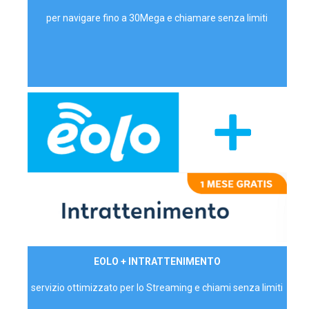
per navigare fino a 30Mega e chiamare senza limiti
29,90€/mese
EOLO + INTRATTENIMENTO
PRIVATI - IVA Inc.
servizio ottimizzato per lo Streaming e chiami senza limiti