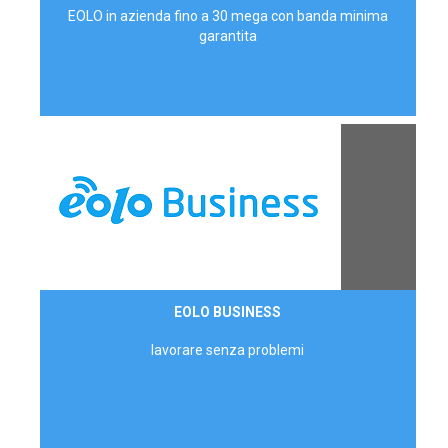
EOLO in azienda fino a 30 mega con banda minima
garantita
Contattaci
EOLO BUSINESS
AZIENDE
lavorare senza problemi