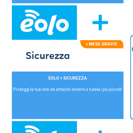
29,90€/mese
EOLO + SICUREZZA
P.IVA - IVA Inc.
Proteggi la tua rete da attacchi esterni e tutela i più piccoli!