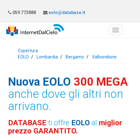
059 773888
eolo@database.it
Copertura
EOLO
Lombardia
Bergamo
Valbondione
Nuova EOLO
300 MEGA
anche dove gli altri non
arrivano.
DATABASE
ti offre
EOLO
al
miglior
prezzo GARANTITO.