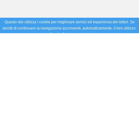
Questo sito utilizza i cookie per migliorare servizi ed esperienza dei lettori. Se
decidi di continuare la navigazione acconsenti, automaticamente, il loro utilizzo.
Cookie Policy
Accetto