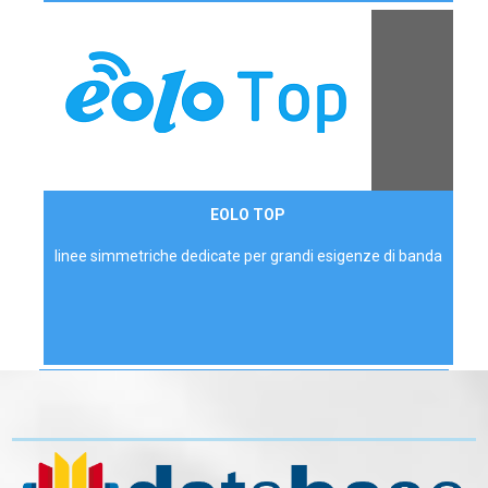
Contattaci
EOLO TOP
AZIENDE
linee simmetriche dedicate per grandi esigenze di banda