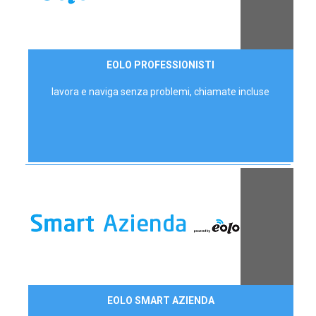
35,00 €/mese
EOLO PROFESSIONISTI
P.IVA - IVA Escl.
lavora e naviga senza problemi, chiamate incluse
Contattaci
EOLO SMART AZIENDA
AZIENDE