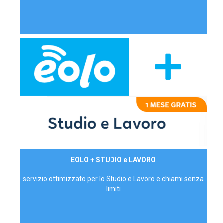
29,90€/mese
EOLO + STUDIO e LAVORO
P.IVA - IVA Inc.
servizio ottimizzato per lo Studio e Lavoro e chiami senza
limiti