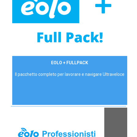
34,90 €/mese
EOLO + FULLPACK
P.IVA - IVA Inc.
Il pacchetto completo per lavorare e navigare Ultraveloce