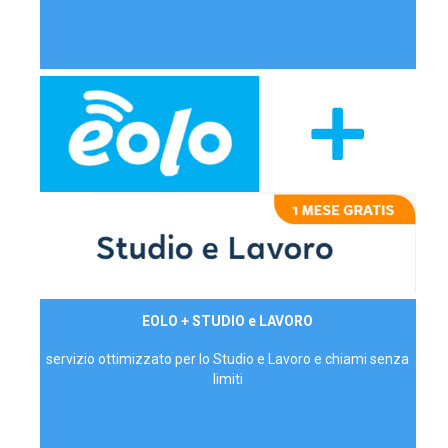
29,90€/mese
EOLO + STUDIO e LAVORO
P.IVA - IVA Inc.
servizio ottimizzato per lo Studio e Lavoro e chiami senza
limiti