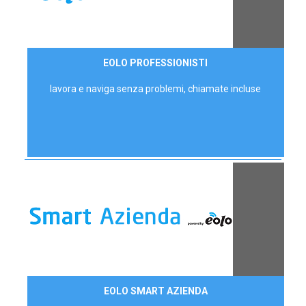
35,00 €/mese
EOLO PROFESSIONISTI
P.IVA - IVA Escl.
lavora e naviga senza problemi, chiamate incluse
Contattaci
EOLO SMART AZIENDA
AZIENDE