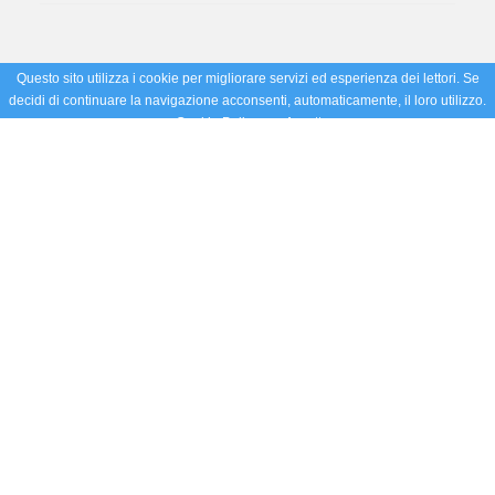
Questo sito utilizza i cookie per migliorare servizi ed esperienza dei lettori. Se
decidi di continuare la navigazione acconsenti, automaticamente, il loro utilizzo.
Cookie Policy
Accetto