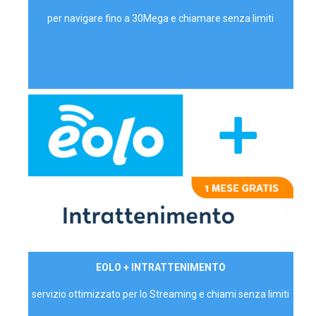
per navigare fino a 30Mega e chiamare senza limiti
29,90€/mese
EOLO + INTRATTENIMENTO
PRIVATI - IVA Inc.
servizio ottimizzato per lo Streaming e chiami senza limiti