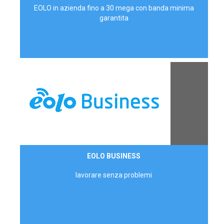
EOLO in azienda fino a 30 mega con banda minima
garantita
Contattaci
EOLO BUSINESS
AZIENDE
lavorare senza problemi