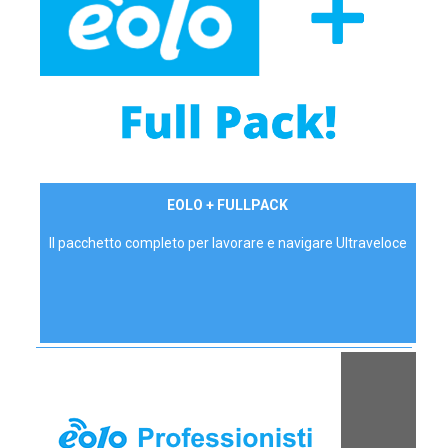
34,90 €/mese
EOLO + FULLPACK
P.IVA - IVA Inc.
Il pacchetto completo per lavorare e navigare Ultraveloce