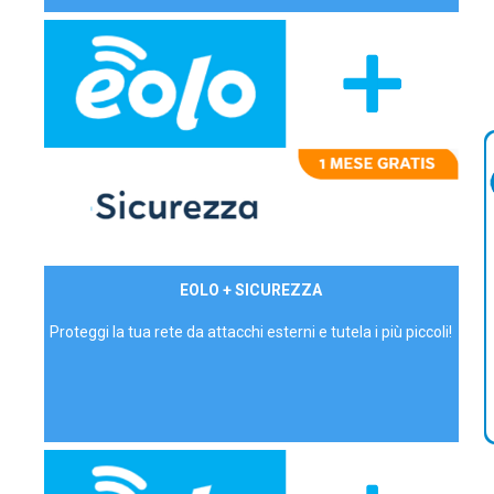
29,90€/mese
EOLO + SICUREZZA
P.IVA - IVA Inc.
Proteggi la tua rete da attacchi esterni e tutela i più piccoli!