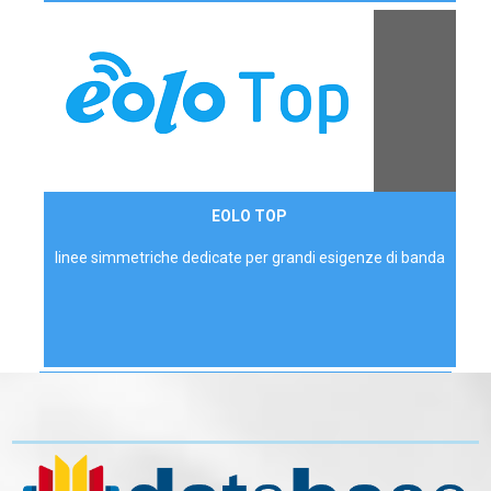
Contattaci
EOLO TOP
AZIENDE
linee simmetriche dedicate per grandi esigenze di banda