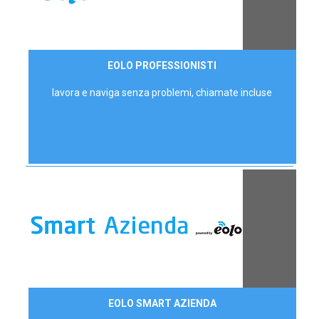
35,00 €/mese
EOLO PROFESSIONISTI
P.IVA - IVA Escl.
lavora e naviga senza problemi, chiamate incluse
Contattaci
EOLO SMART AZIENDA
AZIENDE