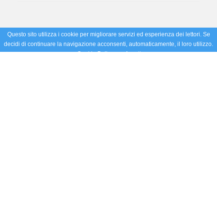
Questo sito utilizza i cookie per migliorare servizi ed esperienza dei lettori. Se
decidi di continuare la navigazione acconsenti, automaticamente, il loro utilizzo.
Cookie Policy
Accetto