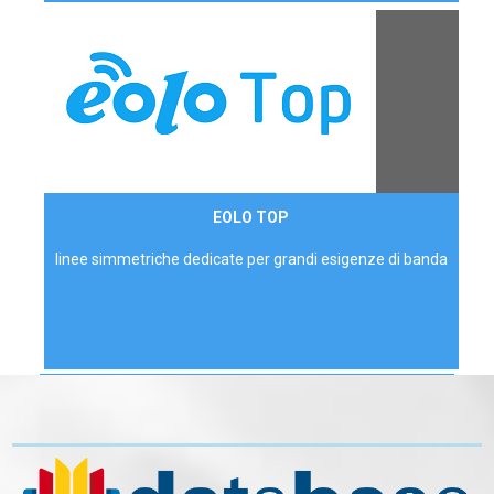
Contattaci
EOLO TOP
AZIENDE
linee simmetriche dedicate per grandi esigenze di banda