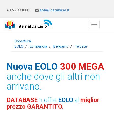
059 773888
eolo@database.it
Copertura
EOLO
Lombardia
Bergamo
Telgate
Nuova EOLO
300 MEGA
anche dove gli altri non
arrivano.
DATABASE
ti offre
EOLO
al
miglior
prezzo GARANTITO.