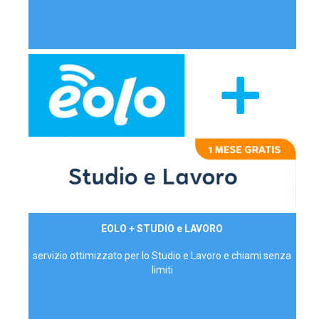
29,90€/mese
EOLO + STUDIO e LAVORO
P.IVA - IVA Inc.
servizio ottimizzato per lo Studio e Lavoro e chiami senza
limiti