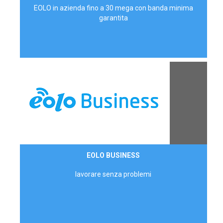
EOLO in azienda fino a 30 mega con banda minima
garantita
Contattaci
EOLO BUSINESS
AZIENDE
lavorare senza problemi