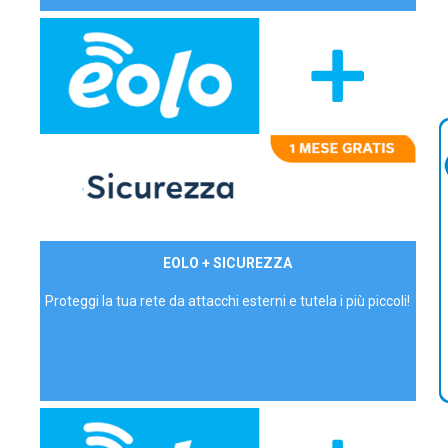
29,90€/mese
EOLO + SICUREZZA
P.IVA - IVA Inc.
Proteggi la tua rete da attacchi esterni e tutela i più piccoli!