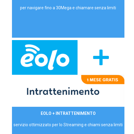
per navigare fino a 30Mega e chiamare senza limiti
29,90€/mese
EOLO + INTRATTENIMENTO
PRIVATI - IVA Inc.
servizio ottimizzato per lo Streaming e chiami senza limiti