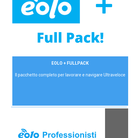
34,90 €/mese
EOLO + FULLPACK
P.IVA - IVA Inc.
Il pacchetto completo per lavorare e navigare Ultraveloce