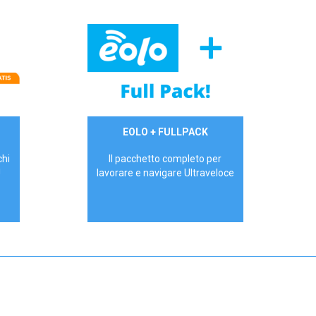
34,90 €/mese
EOLO + FULLPACK
P.IVA - IVA Inc.
chi
Il pacchetto completo per
!
lavorare e navigare Ultraveloce