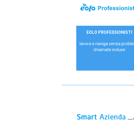
35,00 €/mese
EOLO PROFESSIONISTI
P.IVA - IVA Escl.
lavora e naviga senza proble
chiamate incluse