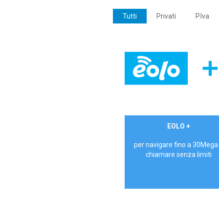
Tutti
Privati
P.Iva
€ 24,90/mese
EOLO +
PRIVATI - IVA Inc.
per navigare fino a 30Mega
chiamare senza limiti