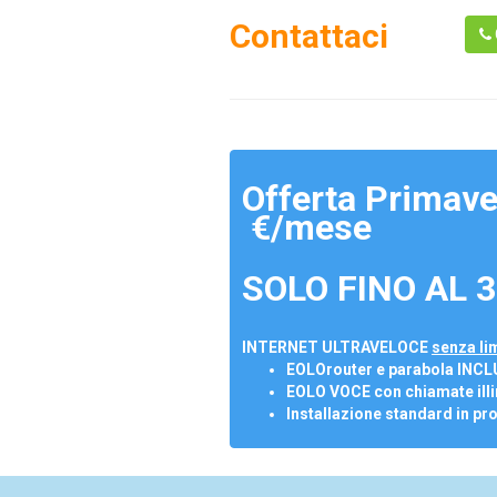
Contattaci
Offerta Primave
€/mese
SOLO FINO AL 3
INTERNET ULTRAVELOCE
senza lim
EOLOrouter e parabola INCL
EOLO VOCE con chiamate illi
Installazione standard in pr