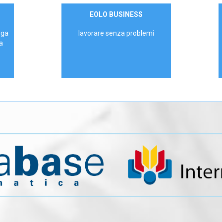
Contattaci
EOLO BUSINESS
AZIENDE
ega
lavorare senza problemi
a