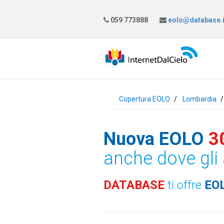
059 773888
eolo@database.i
Copertura EOLO
Lombardia
Nuova EOLO
3
anche dove gli 
DATABASE
ti offre
EO