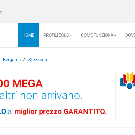
t
HOME
PROFILI EOLO
COME FUNZIONA
DOV
Bergamo
Stezzano
00 MEGA
altri non arrivano.
LO
al
miglior prezzo GARANTITO.