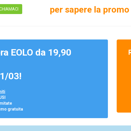
per sapere la promo 
CHIAMACI
ra EOLO da 19,90
1/03!
iti
USI
mitate
omo gratuita