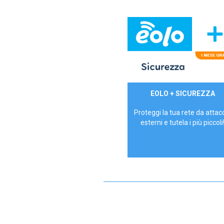
29,90€/mese
EOLO + SICUREZZA
P.IVA - IVA Inc.
Proteggi la tua rete da attac
esterni e tutela i più piccoli