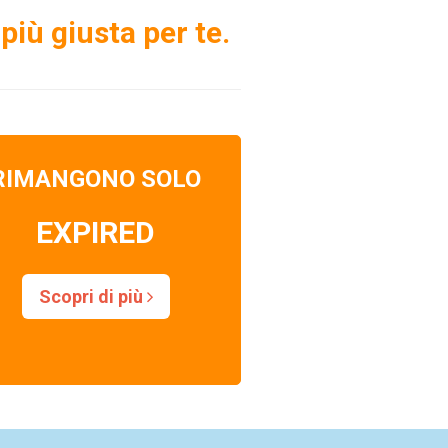
più giusta per te.
RIMANGONO SOLO
EXPIRED
Scopri di più