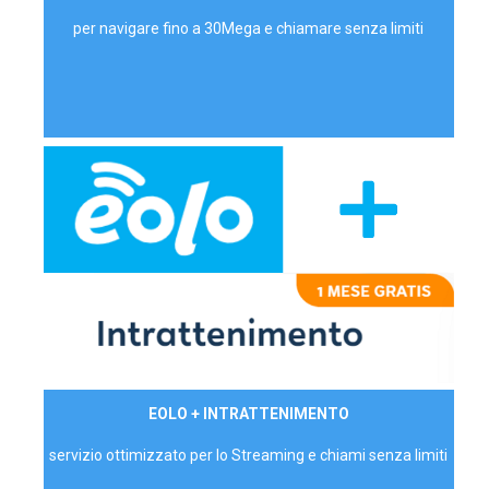
per navigare fino a 30Mega e chiamare senza limiti
29,90€/mese
EOLO + INTRATTENIMENTO
PRIVATI - IVA Inc.
servizio ottimizzato per lo Streaming e chiami senza limiti