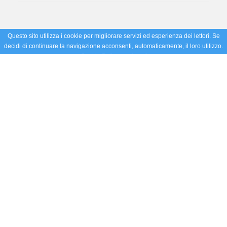
Questo sito utilizza i cookie per migliorare servizi ed esperienza dei lettori. Se
decidi di continuare la navigazione acconsenti, automaticamente, il loro utilizzo.
Cookie Policy
Accetto