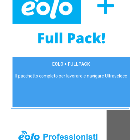
34,90 €/mese
EOLO + FULLPACK
P.IVA - IVA Inc.
Il pacchetto completo per lavorare e navigare Ultraveloce