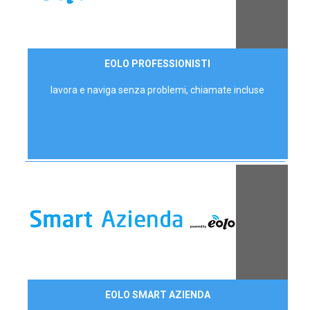
35,00 €/mese
EOLO PROFESSIONISTI
P.IVA - IVA Escl.
lavora e naviga senza problemi, chiamate incluse
Contattaci
EOLO SMART AZIENDA
AZIENDE