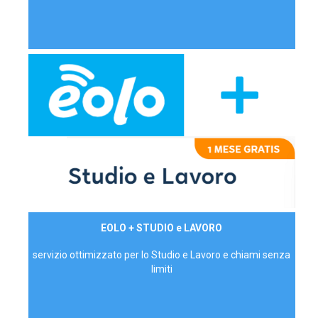
29,90€/mese
EOLO + STUDIO e LAVORO
P.IVA - IVA Inc.
servizio ottimizzato per lo Studio e Lavoro e chiami senza
limiti