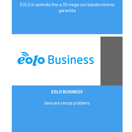
EOLO in azienda fino a 30 mega con banda minima
garantita
Contattaci
EOLO BUSINESS
AZIENDE
lavorare senza problemi