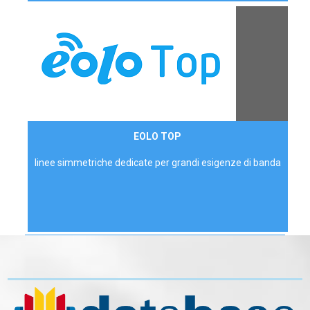
Contattaci
EOLO TOP
AZIENDE
linee simmetriche dedicate per grandi esigenze di banda