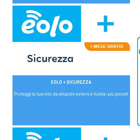
29,90€/mese
EOLO + SICUREZZA
P.IVA - IVA Inc.
Proteggi la tua rete da attacchi esterni e tutela i più piccoli!