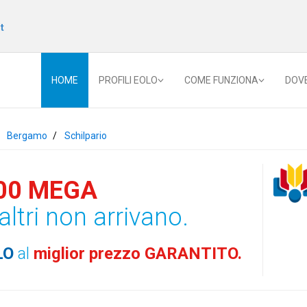
t
HOME
PROFILI EOLO
COME FUNZIONA
DOV
Bergamo
Schilpario
00 MEGA
altri non arrivano.
LO
al
miglior prezzo GARANTITO.