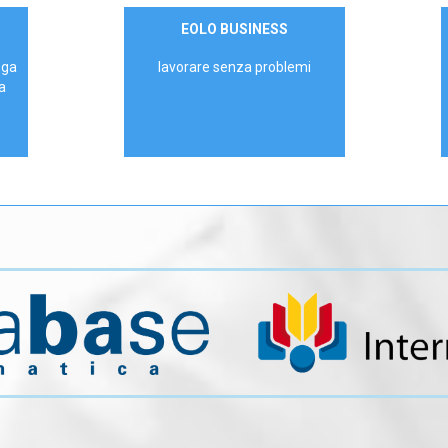
Contattaci
EOLO BUSINESS
AZIENDE
ega
lavorare senza problemi
a