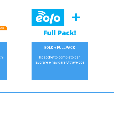
34,90 €/mese
EOLO + FULLPACK
P.IVA - IVA Inc.
chi
Il pacchetto completo per
!
lavorare e navigare Ultraveloce