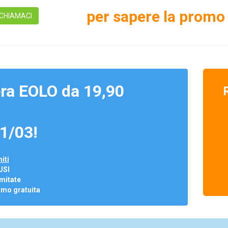
per sapere la promo 
CHIAMACI
ra EOLO da 19,90
1/03!
iti
USI
mitate
omo gratuita