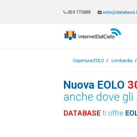
059 773888
eolo@database.i
Copertura EOLO
Lombardia
Nuova EOLO
3
anche dove gli 
DATABASE
ti offre
EO