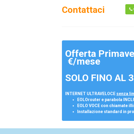
Contattaci
Offerta Primave
€/mese
SOLO FINO AL 3
INTERNET ULTRAVELOCE
senza lim
EOLOrouter e parabola INCL
EOLO VOCE con chiamate illi
Installazione standard in pr