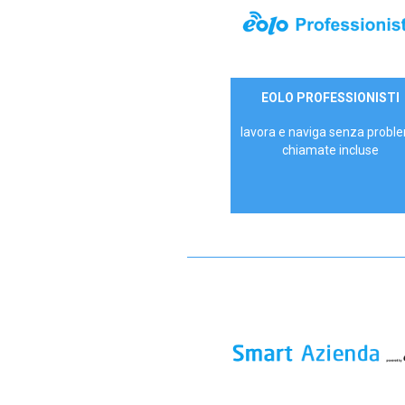
35,00 €/mese
EOLO PROFESSIONISTI
P.IVA - IVA Escl.
lavora e naviga senza proble
chiamate incluse