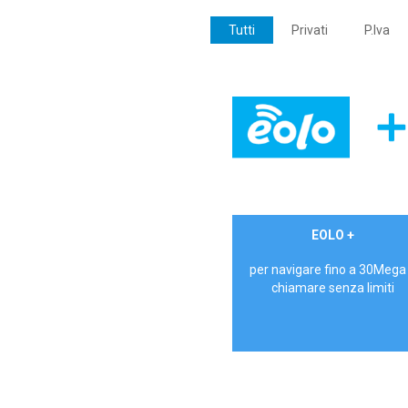
Tutti
Privati
P.Iva
€ 24,90/mese
EOLO +
PRIVATI - IVA Inc.
per navigare fino a 30Mega
chiamare senza limiti