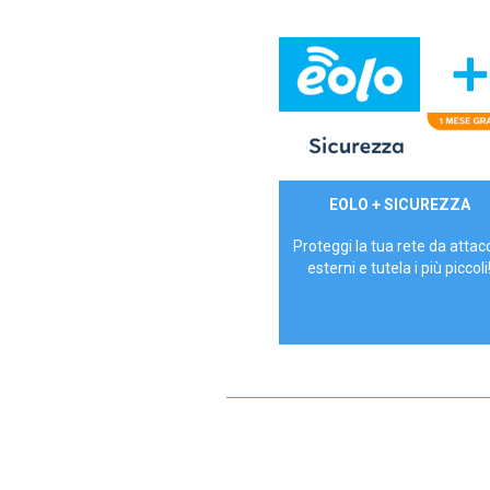
29,90€/mese
EOLO + SICUREZZA
P.IVA - IVA Inc.
Proteggi la tua rete da attac
esterni e tutela i più piccoli