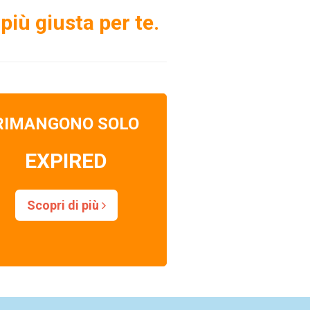
più giusta per te.
RIMANGONO SOLO
EXPIRED
Scopri di più