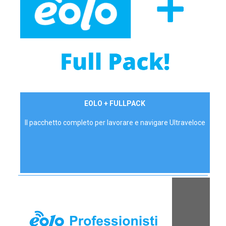
34,90 €/mese
EOLO + FULLPACK
P.IVA - IVA Inc.
Il pacchetto completo per lavorare e navigare Ultraveloce