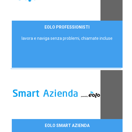
35,00 €/mese
EOLO PROFESSIONISTI
P.IVA - IVA Escl.
lavora e naviga senza problemi, chiamate incluse
Contattaci
EOLO SMART AZIENDA
AZIENDE