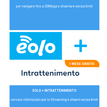
per navigare fino a 30Mega e chiamare senza limiti
29,90€/mese
EOLO + INTRATTENIMENTO
PRIVATI - IVA Inc.
servizio ottimizzato per lo Streaming e chiami senza limiti