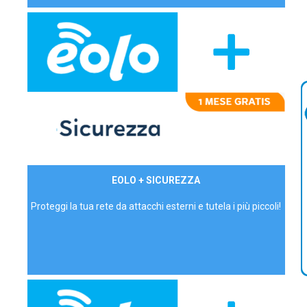
29,90€/mese
EOLO + SICUREZZA
P.IVA - IVA Inc.
Proteggi la tua rete da attacchi esterni e tutela i più piccoli!