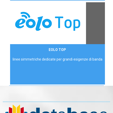
Contattaci
EOLO TOP
AZIENDE
linee simmetriche dedicate per grandi esigenze di banda