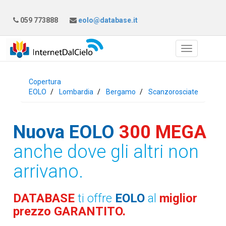
059 773888
eolo@database.it
Copertura
EOLO
Lombardia
Bergamo
Scanzorosciate
Nuova EOLO
300 MEGA
anche dove gli altri non
arrivano.
DATABASE
ti offre
EOLO
al
miglior
prezzo GARANTITO.