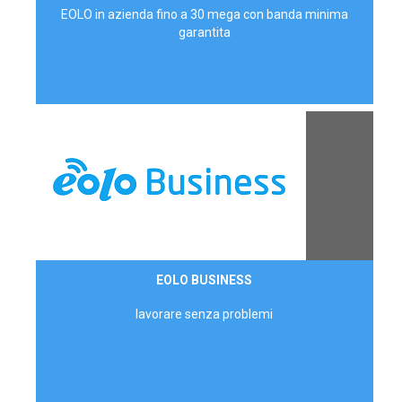
EOLO in azienda fino a 30 mega con banda minima
garantita
Contattaci
EOLO BUSINESS
AZIENDE
lavorare senza problemi