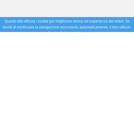
Questo sito utilizza i cookie per migliorare servizi ed esperienza dei lettori. Se
decidi di continuare la navigazione acconsenti, automaticamente, il loro utilizzo.
Cookie Policy
Accetto