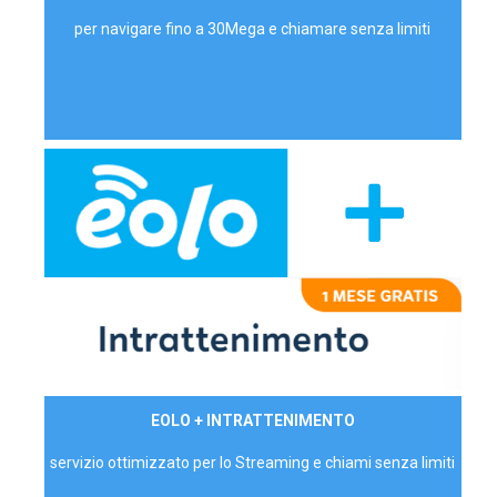
per navigare fino a 30Mega e chiamare senza limiti
29,90€/mese
EOLO + INTRATTENIMENTO
PRIVATI - IVA Inc.
servizio ottimizzato per lo Streaming e chiami senza limiti