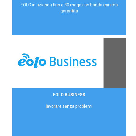
EOLO in azienda fino a 30 mega con banda minima
garantita
Contattaci
EOLO BUSINESS
AZIENDE
lavorare senza problemi