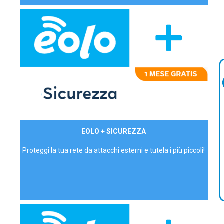
29,90€/mese
EOLO + SICUREZZA
P.IVA - IVA Inc.
Proteggi la tua rete da attacchi esterni e tutela i più piccoli!