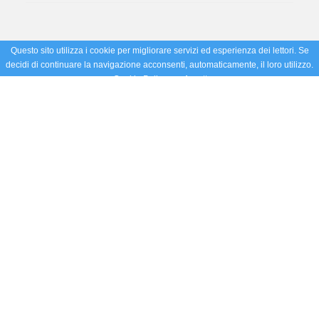
Questo sito utilizza i cookie per migliorare servizi ed esperienza dei lettori. Se
decidi di continuare la navigazione acconsenti, automaticamente, il loro utilizzo.
Cookie Policy
Accetto