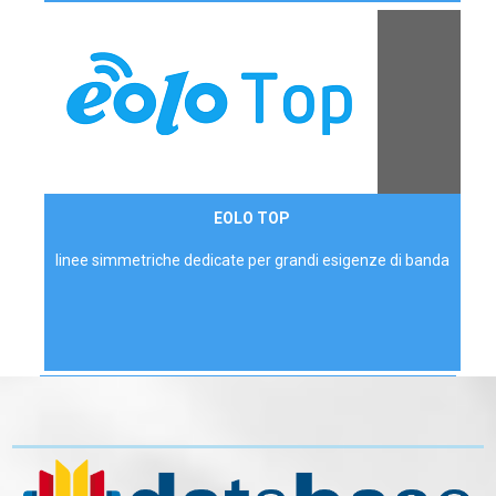
Contattaci
EOLO TOP
AZIENDE
linee simmetriche dedicate per grandi esigenze di banda