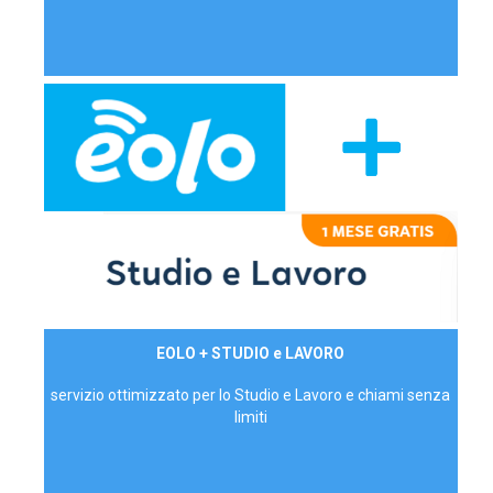
29,90€/mese
EOLO + STUDIO e LAVORO
P.IVA - IVA Inc.
servizio ottimizzato per lo Studio e Lavoro e chiami senza
limiti