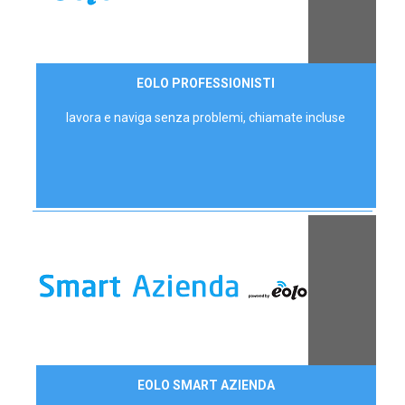
35,00 €/mese
EOLO PROFESSIONISTI
P.IVA - IVA Escl.
lavora e naviga senza problemi, chiamate incluse
Contattaci
EOLO SMART AZIENDA
AZIENDE