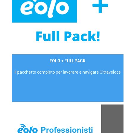
34,90 €/mese
EOLO + FULLPACK
P.IVA - IVA Inc.
Il pacchetto completo per lavorare e navigare Ultraveloce