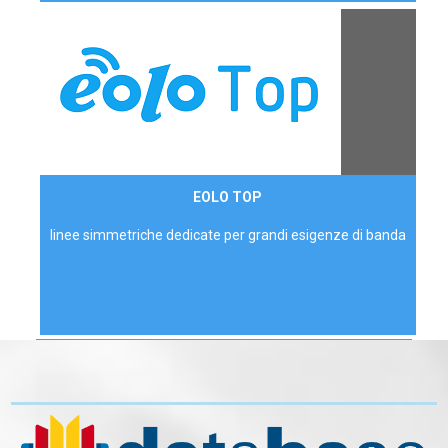
Contattaci
EOLO TOP
AZIENDE
linee simmetriche dedicate per grandi esigenze di banda