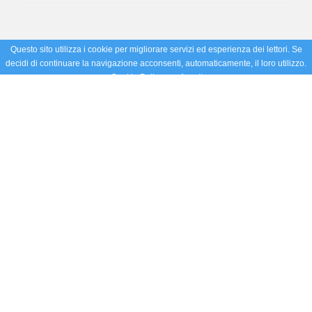
Questo sito utilizza i cookie per migliorare servizi ed esperienza dei lettori. Se
decidi di continuare la navigazione acconsenti, automaticamente, il loro utilizzo.
Cookie Policy
Accetto