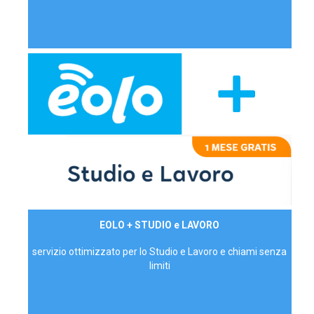
29,90€/mese
EOLO + STUDIO e LAVORO
P.IVA - IVA Inc.
servizio ottimizzato per lo Studio e Lavoro e chiami senza
limiti