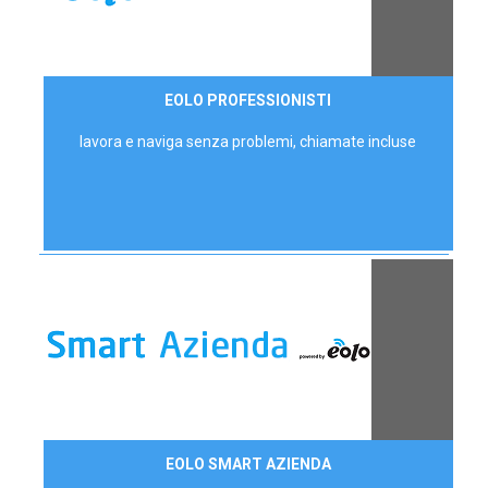
35,00 €/mese
EOLO PROFESSIONISTI
P.IVA - IVA Escl.
lavora e naviga senza problemi, chiamate incluse
Contattaci
EOLO SMART AZIENDA
AZIENDE