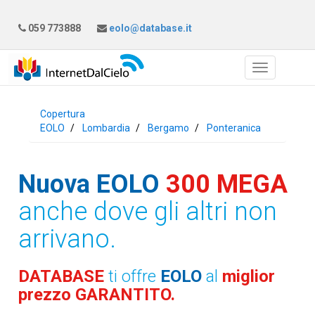
059 773888
eolo@database.it
Copertura
EOLO
Lombardia
Bergamo
Ponteranica
Nuova EOLO
300 MEGA
anche dove gli altri non
arrivano.
DATABASE
ti offre
EOLO
al
miglior
prezzo GARANTITO.