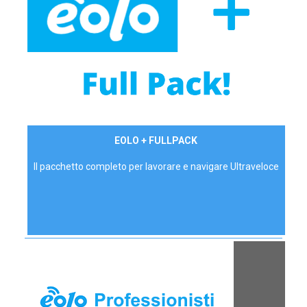
34,90 €/mese
EOLO + FULLPACK
P.IVA - IVA Inc.
Il pacchetto completo per lavorare e navigare Ultraveloce