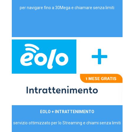
per navigare fino a 30Mega e chiamare senza limiti
29,90€/mese
EOLO + INTRATTENIMENTO
PRIVATI - IVA Inc.
servizio ottimizzato per lo Streaming e chiami senza limiti