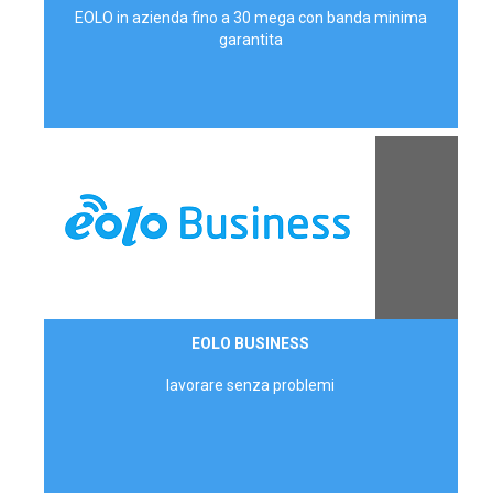
EOLO in azienda fino a 30 mega con banda minima
garantita
Contattaci
EOLO BUSINESS
AZIENDE
lavorare senza problemi