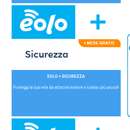
29,90€/mese
EOLO + SICUREZZA
P.IVA - IVA Inc.
Proteggi la tua rete da attacchi esterni e tutela i più piccoli!