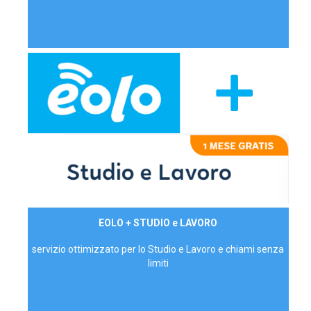
29,90€/mese
EOLO + STUDIO e LAVORO
P.IVA - IVA Inc.
servizio ottimizzato per lo Studio e Lavoro e chiami senza
limiti