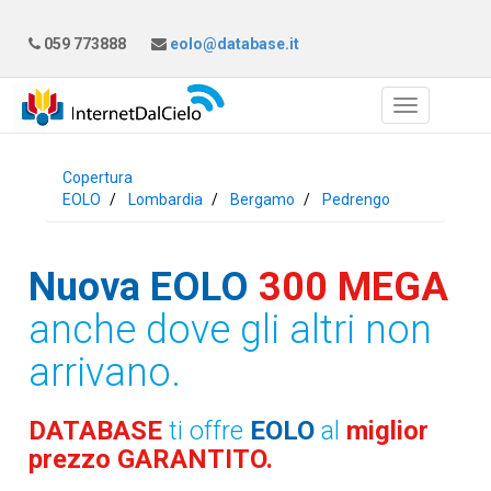
059 773888
eolo@database.it
Copertura
EOLO
Lombardia
Bergamo
Pedrengo
Nuova EOLO
300 MEGA
anche dove gli altri non
arrivano.
DATABASE
ti offre
EOLO
al
miglior
prezzo GARANTITO.