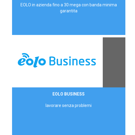
EOLO in azienda fino a 30 mega con banda minima
garantita
Contattaci
EOLO BUSINESS
AZIENDE
lavorare senza problemi