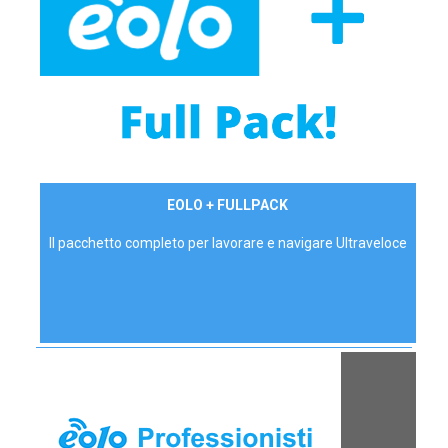
34,90 €/mese
EOLO + FULLPACK
P.IVA - IVA Inc.
Il pacchetto completo per lavorare e navigare Ultraveloce