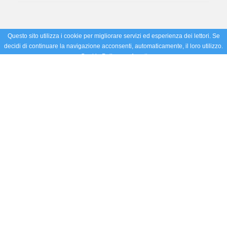
Questo sito utilizza i cookie per migliorare servizi ed esperienza dei lettori. Se
decidi di continuare la navigazione acconsenti, automaticamente, il loro utilizzo.
Cookie Policy
Accetto