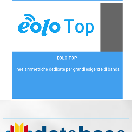
Contattaci
EOLO TOP
AZIENDE
linee simmetriche dedicate per grandi esigenze di banda