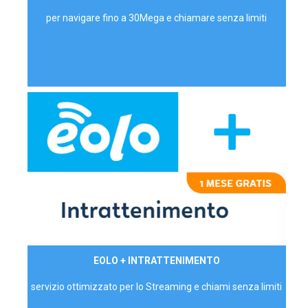
per navigare fino a 30Mega e chiamare senza limiti
29,90€/mese
EOLO + INTRATTENIMENTO
PRIVATI - IVA Inc.
servizio ottimizzato per lo Streaming e chiami senza limiti