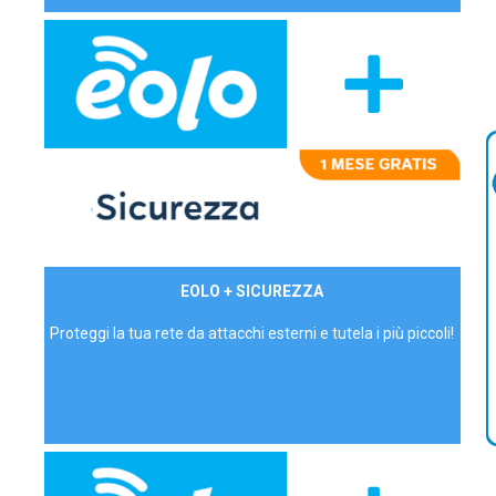
29,90€/mese
EOLO + SICUREZZA
P.IVA - IVA Inc.
Proteggi la tua rete da attacchi esterni e tutela i più piccoli!