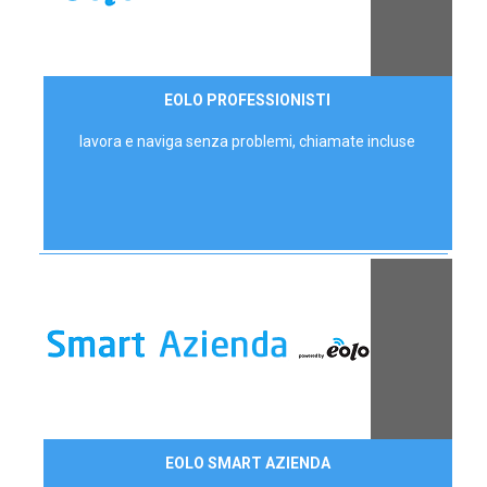
35,00 €/mese
EOLO PROFESSIONISTI
P.IVA - IVA Escl.
lavora e naviga senza problemi, chiamate incluse
Contattaci
EOLO SMART AZIENDA
AZIENDE