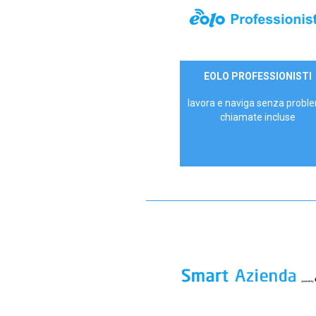
35,00 €/mese
EOLO PROFESSIONISTI
P.IVA - IVA Escl.
lavora e naviga senza proble
chiamate incluse