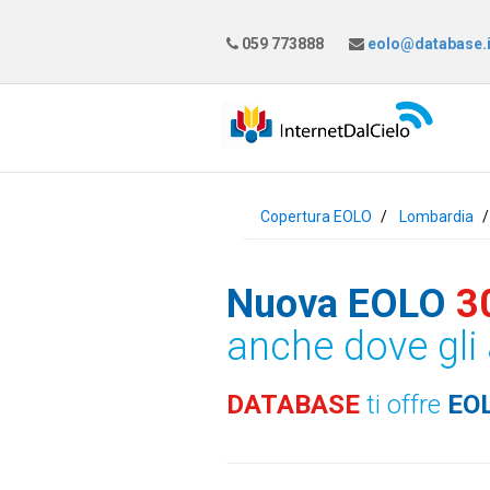
059 773888
eolo@database.i
Copertura EOLO
Lombardia
Nuova EOLO
3
anche dove gli 
DATABASE
ti offre
EO