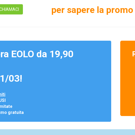
per sapere la promo 
CHIAMACI
ra EOLO da 19,90
1/03!
iti
USI
mitate
omo gratuita