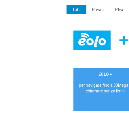
Tutti
Privati
P.Iva
€ 24,90/mese
EOLO +
PRIVATI - IVA Inc.
per navigare fino a 30Mega
chiamare senza limiti