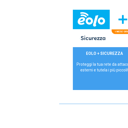
29,90€/mese
EOLO + SICUREZZA
P.IVA - IVA Inc.
Proteggi la tua rete da attac
esterni e tutela i più piccoli