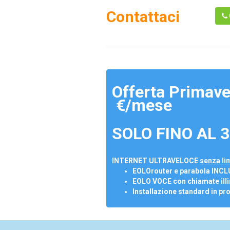
Contattaci
Offerta Primave
€/mese
SOLO FINO AL 3
INTERNET ULTRAVELOCE
senza lim
EOLOrouter e parabola INCL
EOLO VOCE con chiamate illi
Installazione standard in pr