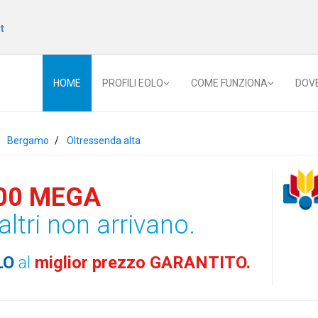
t
HOME
PROFILI EOLO
COME FUNZIONA
DOV
Bergamo
Oltressenda alta
00 MEGA
altri non arrivano.
LO
al
miglior prezzo GARANTITO.