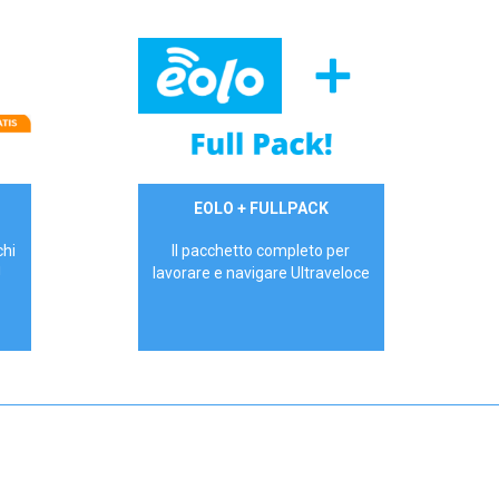
34,90 €/mese
EOLO + FULLPACK
P.IVA - IVA Inc.
chi
Il pacchetto completo per
!
lavorare e navigare Ultraveloce