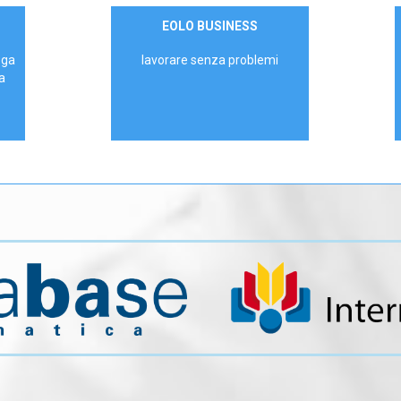
Contattaci
EOLO BUSINESS
AZIENDE
ega
lavorare senza problemi
a