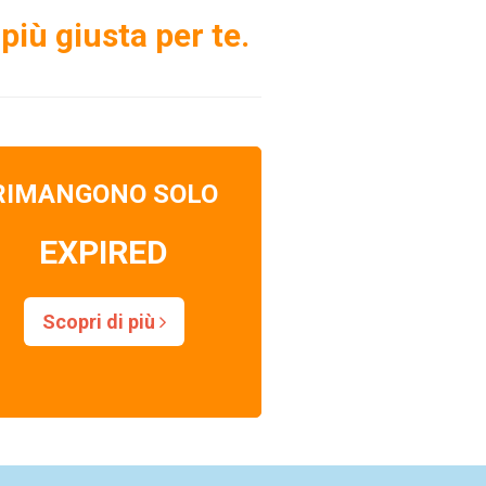
più giusta per te.
RIMANGONO SOLO
EXPIRED
Scopri di più