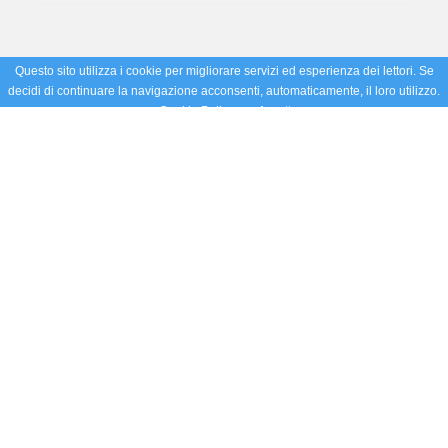
Questo sito utilizza i cookie per migliorare servizi ed esperienza dei lettori. Se
decidi di continuare la navigazione acconsenti, automaticamente, il loro utilizzo.
Cookie Policy
Accetto