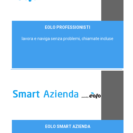
35,00 €/mese
EOLO PROFESSIONISTI
P.IVA - IVA Escl.
lavora e naviga senza problemi, chiamate incluse
Contattaci
EOLO SMART AZIENDA
AZIENDE