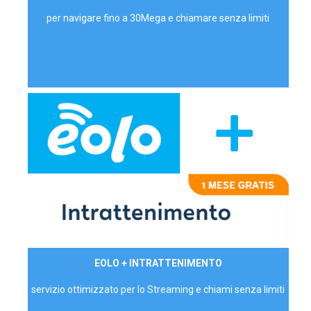
per navigare fino a 30Mega e chiamare senza limiti
29,90€/mese
EOLO + INTRATTENIMENTO
PRIVATI - IVA Inc.
servizio ottimizzato per lo Streaming e chiami senza limiti