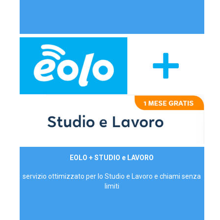
29,90€/mese
EOLO + STUDIO e LAVORO
P.IVA - IVA Inc.
servizio ottimizzato per lo Studio e Lavoro e chiami senza
limiti