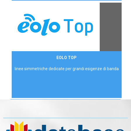
Contattaci
EOLO TOP
AZIENDE
linee simmetriche dedicate per grandi esigenze di banda