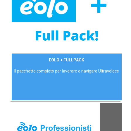
34,90 €/mese
EOLO + FULLPACK
P.IVA - IVA Inc.
Il pacchetto completo per lavorare e navigare Ultraveloce