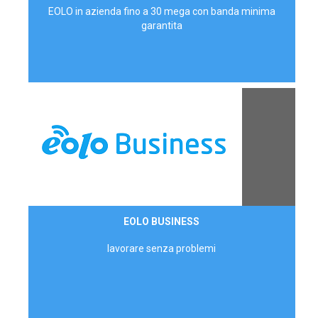
EOLO in azienda fino a 30 mega con banda minima
garantita
Contattaci
EOLO BUSINESS
AZIENDE
lavorare senza problemi