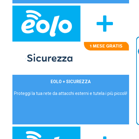
29,90€/mese
EOLO + SICUREZZA
P.IVA - IVA Inc.
Proteggi la tua rete da attacchi esterni e tutela i più piccoli!