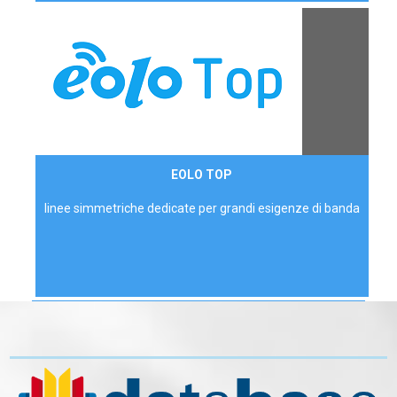
Contattaci
EOLO TOP
AZIENDE
linee simmetriche dedicate per grandi esigenze di banda