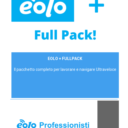
34,90 €/mese
EOLO + FULLPACK
P.IVA - IVA Inc.
Il pacchetto completo per lavorare e navigare Ultraveloce