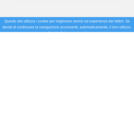
Questo sito utilizza i cookie per migliorare servizi ed esperienza dei lettori. Se
decidi di continuare la navigazione acconsenti, automaticamente, il loro utilizzo.
Cookie Policy
Accetto