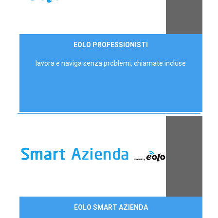
35,00 €/mese
EOLO PROFESSIONISTI
P.IVA - IVA Escl.
lavora e naviga senza problemi, chiamate incluse
Contattaci
EOLO SMART AZIENDA
AZIENDE