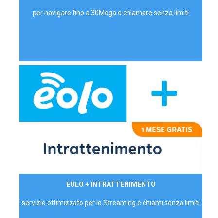
per navigare fino a 30Mega e chiamare senza limiti
29,90€/mese
EOLO + INTRATTENIMENTO
PRIVATI - IVA Inc.
servizio ottimizzato per lo Streaming e chiami senza limiti