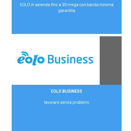
EOLO in azienda fino a 30 mega con banda minima
garantita
Contattaci
EOLO BUSINESS
AZIENDE
lavorare senza problemi