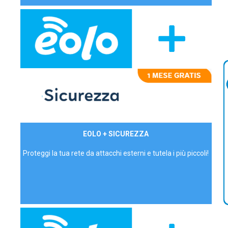
29,90€/mese
EOLO + SICUREZZA
P.IVA - IVA Inc.
Proteggi la tua rete da attacchi esterni e tutela i più piccoli!