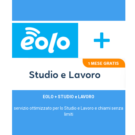
29,90€/mese
EOLO + STUDIO e LAVORO
P.IVA - IVA Inc.
servizio ottimizzato per lo Studio e Lavoro e chiami senza
limiti