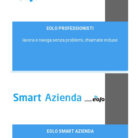
35,00 €/mese
EOLO PROFESSIONISTI
P.IVA - IVA Escl.
lavora e naviga senza problemi, chiamate incluse
Contattaci
EOLO SMART AZIENDA
AZIENDE