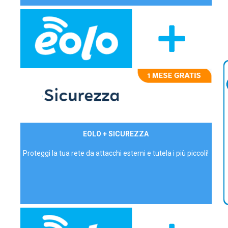
29,90€/mese
EOLO + SICUREZZA
P.IVA - IVA Inc.
Proteggi la tua rete da attacchi esterni e tutela i più piccoli!