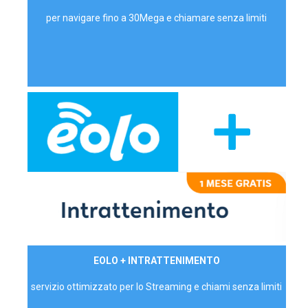
per navigare fino a 30Mega e chiamare senza limiti
29,90€/mese
EOLO + INTRATTENIMENTO
PRIVATI - IVA Inc.
servizio ottimizzato per lo Streaming e chiami senza limiti