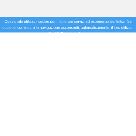
Questo sito utilizza i cookie per migliorare servizi ed esperienza dei lettori. Se
decidi di continuare la navigazione acconsenti, automaticamente, il loro utilizzo.
Cookie Policy
Accetto