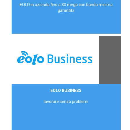
EOLO in azienda fino a 30 mega con banda minima
garantita
Contattaci
EOLO BUSINESS
AZIENDE
lavorare senza problemi