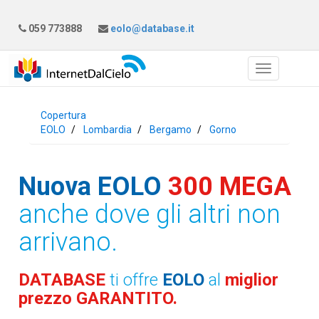
059 773888
eolo@database.it
Copertura
EOLO
Lombardia
Bergamo
Gorno
Nuova EOLO
300 MEGA
anche dove gli altri non
arrivano.
DATABASE
ti offre
EOLO
al
miglior
prezzo GARANTITO.