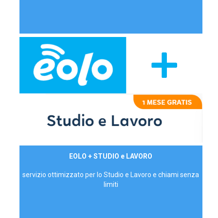
29,90€/mese
EOLO + STUDIO e LAVORO
P.IVA - IVA Inc.
servizio ottimizzato per lo Studio e Lavoro e chiami senza
limiti