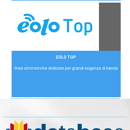
Contattaci
EOLO TOP
AZIENDE
linee simmetriche dedicate per grandi esigenze di banda