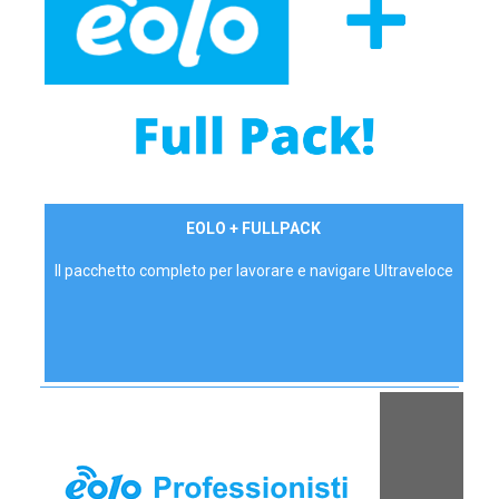
34,90 €/mese
EOLO + FULLPACK
P.IVA - IVA Inc.
Il pacchetto completo per lavorare e navigare Ultraveloce