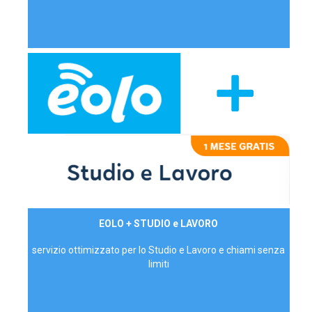
29,90€/mese
EOLO + STUDIO e LAVORO
P.IVA - IVA Inc.
servizio ottimizzato per lo Studio e Lavoro e chiami senza
limiti