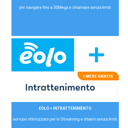
per navigare fino a 30Mega e chiamare senza limiti
29,90€/mese
EOLO + INTRATTENIMENTO
PRIVATI - IVA Inc.
servizio ottimizzato per lo Streaming e chiami senza limiti