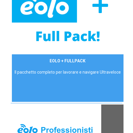
34,90 €/mese
EOLO + FULLPACK
P.IVA - IVA Inc.
Il pacchetto completo per lavorare e navigare Ultraveloce