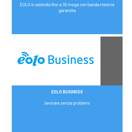
EOLO in azienda fino a 30 mega con banda minima
garantita
Contattaci
EOLO BUSINESS
AZIENDE
lavorare senza problemi