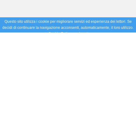
Questo sito utilizza i cookie per migliorare servizi ed esperienza dei lettori. Se
decidi di continuare la navigazione acconsenti, automaticamente, il loro utilizzo.
Cookie Policy
Accetto