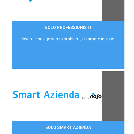
35,00 €/mese
EOLO PROFESSIONISTI
P.IVA - IVA Escl.
lavora e naviga senza problemi, chiamate incluse
Contattaci
EOLO SMART AZIENDA
AZIENDE