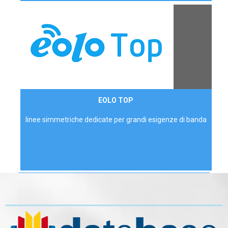
Contattaci
EOLO TOP
AZIENDE
linee simmetriche dedicate per grandi esigenze di banda