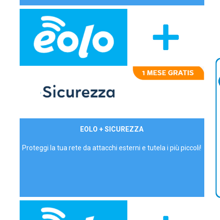
29,90€/mese
EOLO + SICUREZZA
P.IVA - IVA Inc.
Proteggi la tua rete da attacchi esterni e tutela i più piccoli!