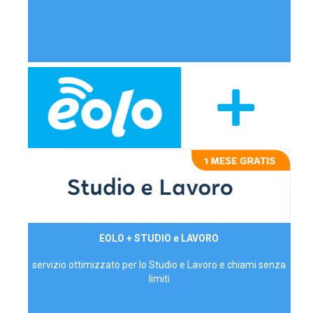
29,90€/mese
EOLO + STUDIO e LAVORO
P.IVA - IVA Inc.
servizio ottimizzato per lo Studio e Lavoro e chiami senza
limiti