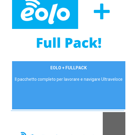
34,90 €/mese
EOLO + FULLPACK
P.IVA - IVA Inc.
Il pacchetto completo per lavorare e navigare Ultraveloce