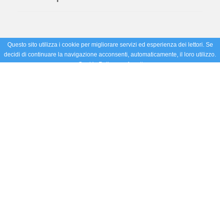
Questo sito utilizza i cookie per migliorare servizi ed esperienza dei lettori. Se
decidi di continuare la navigazione acconsenti, automaticamente, il loro utilizzo.
Cookie Policy
Accetto