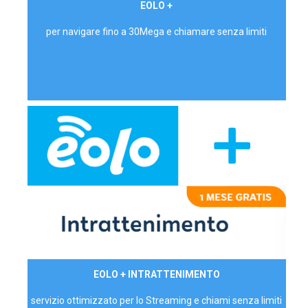
€ 24,90/mese
EOLO +
PRIVATI - IVA Inc.
per navigare fino a 30Mega e chiamare senza limiti
29,90€/mese
EOLO + INTRATTENIMENTO
PRIVATI - IVA Inc.
servizio ottimizzato per lo Streaming e chiami senza limiti