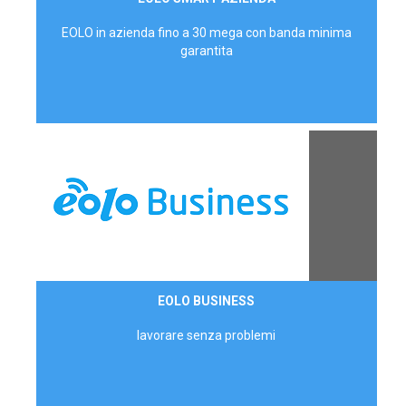
AZIENDE
EOLO in azienda fino a 30 mega con banda minima
garantita
Contattaci
EOLO BUSINESS
AZIENDE
lavorare senza problemi