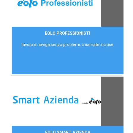
35,00 €/mese
EOLO PROFESSIONISTI
P.IVA - IVA Escl.
lavora e naviga senza problemi, chiamate incluse
Contattaci
EOLO SMART AZIENDA