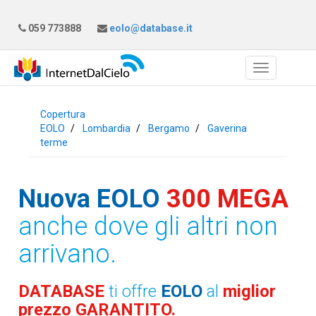
059 773888
eolo@database.it
Copertura
EOLO
Lombardia
Bergamo
Gaverina
terme
Nuova EOLO
300 MEGA
anche dove gli altri non
arrivano.
DATABASE
ti offre
EOLO
al
miglior
prezzo GARANTITO.