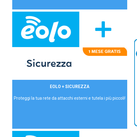
29,90€/mese
EOLO + SICUREZZA
P.IVA - IVA Inc.
Proteggi la tua rete da attacchi esterni e tutela i più piccoli!