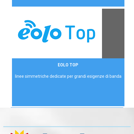
Contattaci
EOLO TOP
AZIENDE
linee simmetriche dedicate per grandi esigenze di banda