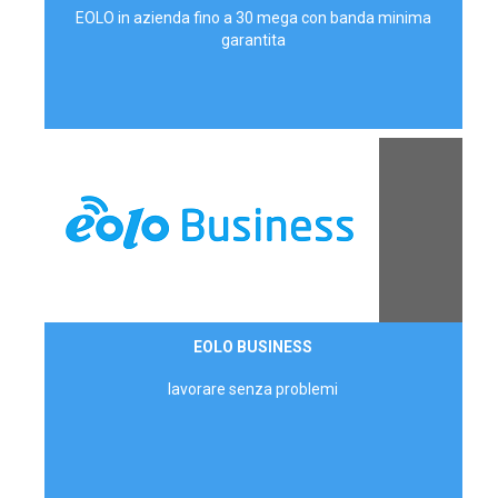
EOLO in azienda fino a 30 mega con banda minima
garantita
Contattaci
EOLO BUSINESS
AZIENDE
lavorare senza problemi