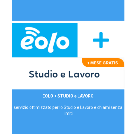
29,90€/mese
EOLO + STUDIO e LAVORO
P.IVA - IVA Inc.
servizio ottimizzato per lo Studio e Lavoro e chiami senza
limiti