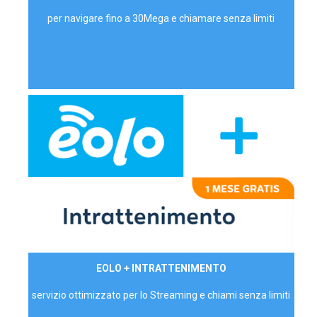
per navigare fino a 30Mega e chiamare senza limiti
29,90€/mese
EOLO + INTRATTENIMENTO
PRIVATI - IVA Inc.
servizio ottimizzato per lo Streaming e chiami senza limiti