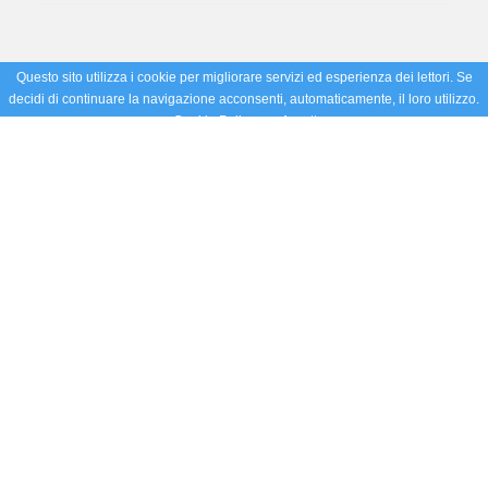
Questo sito utilizza i cookie per migliorare servizi ed esperienza dei lettori. Se
decidi di continuare la navigazione acconsenti, automaticamente, il loro utilizzo.
Cookie Policy
Accetto