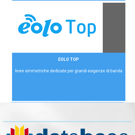
Contattaci
EOLO TOP
AZIENDE
linee simmetriche dedicate per grandi esigenze di banda