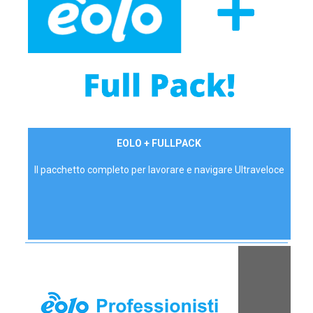
34,90 €/mese
EOLO + FULLPACK
P.IVA - IVA Inc.
Il pacchetto completo per lavorare e navigare Ultraveloce