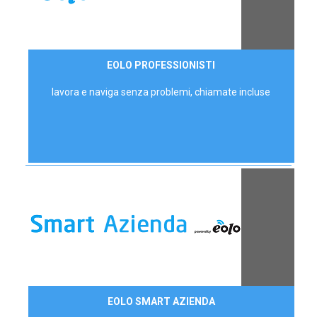
35,00 €/mese
EOLO PROFESSIONISTI
P.IVA - IVA Escl.
lavora e naviga senza problemi, chiamate incluse
Contattaci
EOLO SMART AZIENDA
AZIENDE