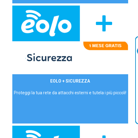
29,90€/mese
EOLO + SICUREZZA
P.IVA - IVA Inc.
Proteggi la tua rete da attacchi esterni e tutela i più piccoli!