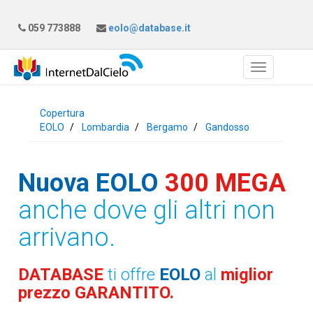
059 773888
eolo@database.it
Copertura
EOLO
Lombardia
Bergamo
Gandosso
Nuova EOLO
300 MEGA
anche dove gli altri non
arrivano.
DATABASE
ti offre
EOLO
al
miglior
prezzo GARANTITO.