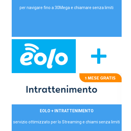
per navigare fino a 30Mega e chiamare senza limiti
29,90€/mese
EOLO + INTRATTENIMENTO
PRIVATI - IVA Inc.
servizio ottimizzato per lo Streaming e chiami senza limiti