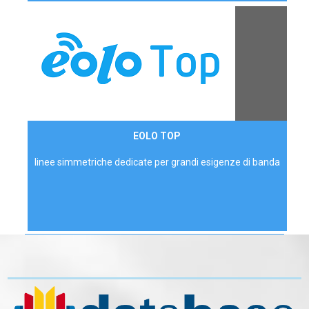
Contattaci
EOLO TOP
AZIENDE
linee simmetriche dedicate per grandi esigenze di banda