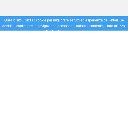
Questo sito utilizza i cookie per migliorare servizi ed esperienza dei lettori. Se
decidi di continuare la navigazione acconsenti, automaticamente, il loro utilizzo.
Cookie Policy
Accetto