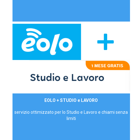
29,90€/mese
EOLO + STUDIO e LAVORO
P.IVA - IVA Inc.
servizio ottimizzato per lo Studio e Lavoro e chiami senza
limiti