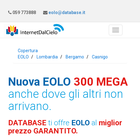
059 773888
eolo@database.it
Copertura
EOLO
Lombardia
Bergamo
Casnigo
Nuova EOLO
300 MEGA
anche dove gli altri non
arrivano.
DATABASE
ti offre
EOLO
al
miglior
prezzo GARANTITO.