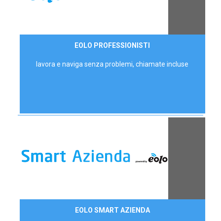
35,00 €/mese
EOLO PROFESSIONISTI
P.IVA - IVA Escl.
lavora e naviga senza problemi, chiamate incluse
Contattaci
EOLO SMART AZIENDA
AZIENDE