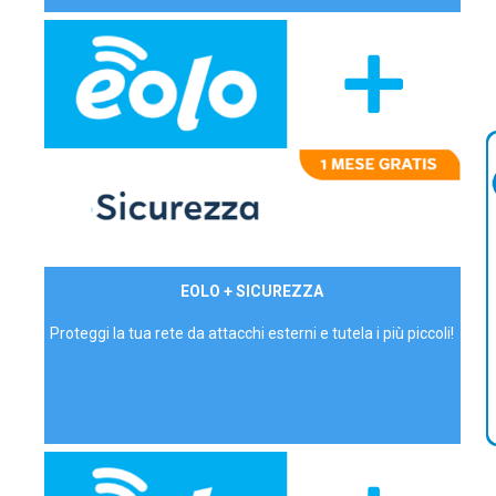
29,90€/mese
EOLO + SICUREZZA
P.IVA - IVA Inc.
Proteggi la tua rete da attacchi esterni e tutela i più piccoli!