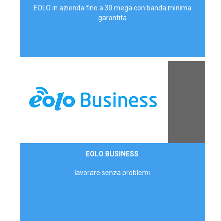
EOLO in azienda fino a 30 mega con banda minima
garantita
Contattaci
EOLO BUSINESS
AZIENDE
lavorare senza problemi