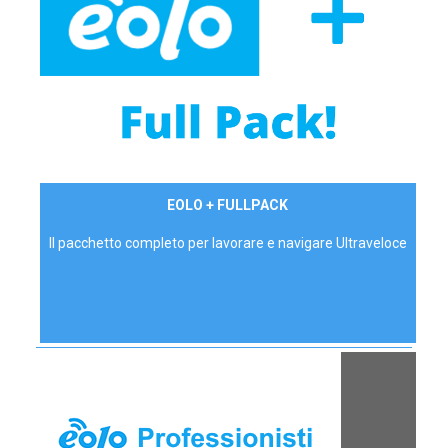
34,90 €/mese
EOLO + FULLPACK
P.IVA - IVA Inc.
Il pacchetto completo per lavorare e navigare Ultraveloce