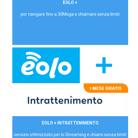
€ 24,90/mese
EOLO +
PRIVATI - IVA Inc.
per navigare fino a 30Mega e chiamare senza limiti
29,90€/mese
EOLO + INTRATTENIMENTO
PRIVATI - IVA Inc.
servizio ottimizzato per lo Streaming e chiami senza limiti