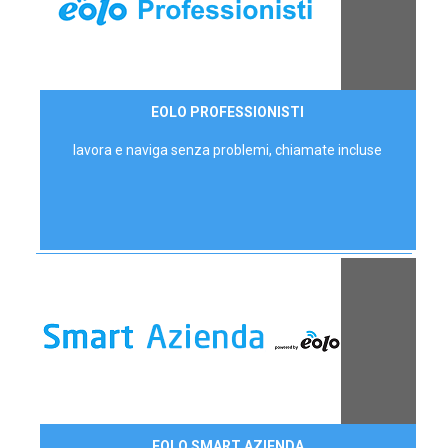
35,00 €/mese
EOLO PROFESSIONISTI
P.IVA - IVA Escl.
lavora e naviga senza problemi, chiamate incluse
Contattaci
EOLO SMART AZIENDA