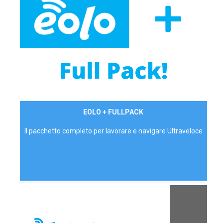
34,90 €/mese
EOLO + FULLPACK
P.IVA - IVA Inc.
Il pacchetto completo per lavorare e navigare Ultraveloce