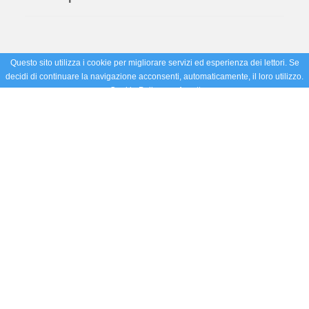
Questo sito utilizza i cookie per migliorare servizi ed esperienza dei lettori. Se
decidi di continuare la navigazione acconsenti, automaticamente, il loro utilizzo.
Cookie Policy
Accetto