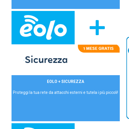
29,90€/mese
EOLO + SICUREZZA
P.IVA - IVA Inc.
Proteggi la tua rete da attacchi esterni e tutela i più piccoli!