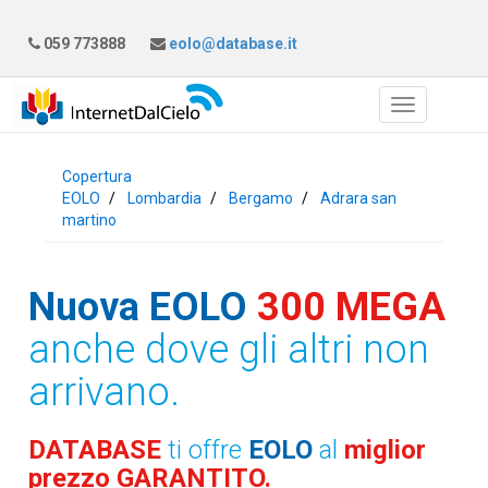
059 773888
eolo@database.it
Copertura
EOLO
Lombardia
Bergamo
Adrara san
martino
Nuova EOLO
300 MEGA
anche dove gli altri non
arrivano.
DATABASE
ti offre
EOLO
al
miglior
prezzo GARANTITO.