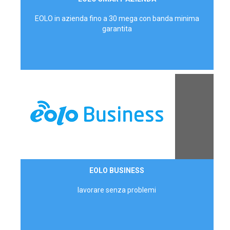
AZIENDE
EOLO in azienda fino a 30 mega con banda minima
garantita
Contattaci
EOLO BUSINESS
AZIENDE
lavorare senza problemi