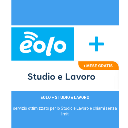
29,90€/mese
EOLO + STUDIO e LAVORO
P.IVA - IVA Inc.
servizio ottimizzato per lo Studio e Lavoro e chiami senza
limiti