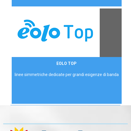
Contattaci
EOLO TOP
AZIENDE
linee simmetriche dedicate per grandi esigenze di banda