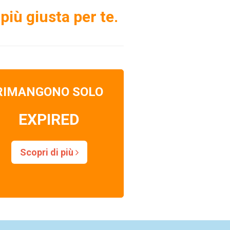
più giusta per te.
RIMANGONO SOLO
EXPIRED
Scopri di più