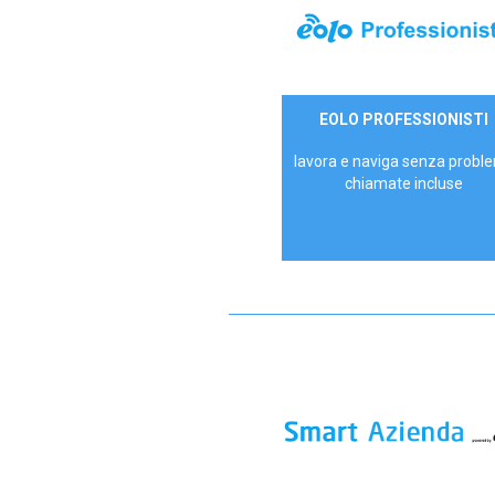
35,00 €/mese
EOLO PROFESSIONISTI
P.IVA - IVA Escl.
lavora e naviga senza proble
chiamate incluse