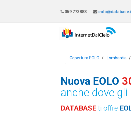
059 773888
eolo@database.i
Copertura EOLO
Lombardia
Nuova EOLO
3
anche dove gli 
DATABASE
ti offre
EO