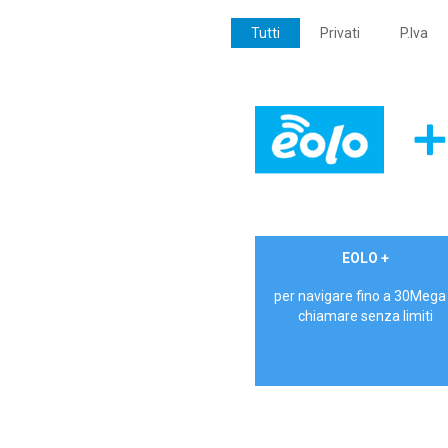
Tutti
Privati
P.Iva
€ 24,90/mese
EOLO +
PRIVATI - IVA Inc.
per navigare fino a 30Mega
chiamare senza limiti