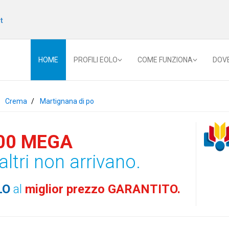
t
HOME
PROFILI EOLO
COME FUNZIONA
DOV
Crema
Martignana di po
00 MEGA
altri non arrivano.
LO
al
miglior prezzo GARANTITO.