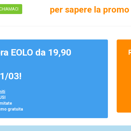
per sapere la promo 
CHIAMACI
ra EOLO da 19,90
1/03!
iti
USI
mitate
omo gratuita