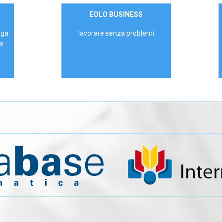
Contattaci
EOLO BUSINESS
AZIENDE
ega
lavorare senza problemi
a