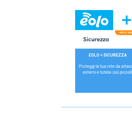
29,90€/mese
EOLO + SICUREZZA
P.IVA - IVA Inc.
Proteggi la tua rete da attac
esterni e tutela i più piccoli