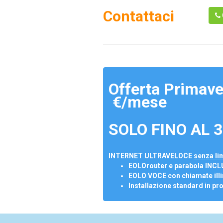
Contattaci
Offerta Primave
€/mese
SOLO FINO AL 3
INTERNET ULTRAVELOCE
senza lim
EOLOrouter e parabola INCL
EOLO VOCE con chiamate illi
Installazione standard in pr