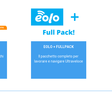
34,90 €/mese
EOLO + FULLPACK
P.IVA - IVA Inc.
chi
Il pacchetto completo per
!
lavorare e navigare Ultraveloce