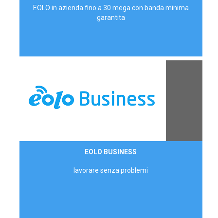
EOLO in azienda fino a 30 mega con banda minima
garantita
Contattaci
EOLO BUSINESS
AZIENDE
lavorare senza problemi