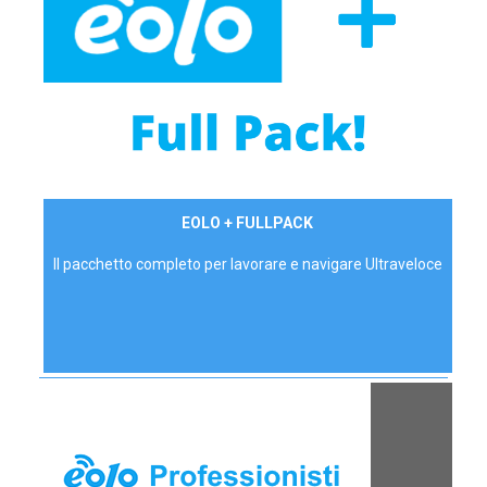
34,90 €/mese
EOLO + FULLPACK
P.IVA - IVA Inc.
Il pacchetto completo per lavorare e navigare Ultraveloce