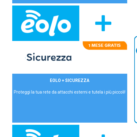
29,90€/mese
EOLO + SICUREZZA
P.IVA - IVA Inc.
Proteggi la tua rete da attacchi esterni e tutela i più piccoli!