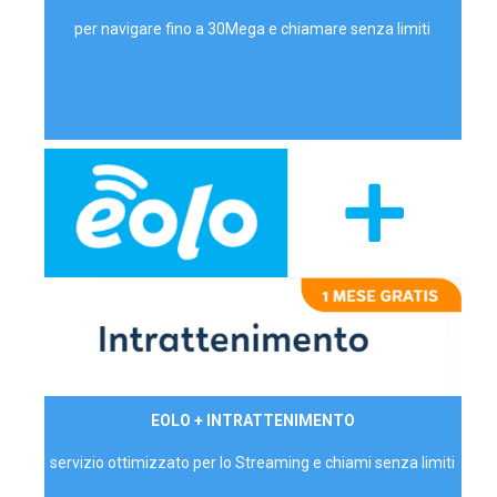
per navigare fino a 30Mega e chiamare senza limiti
29,90€/mese
EOLO + INTRATTENIMENTO
PRIVATI - IVA Inc.
servizio ottimizzato per lo Streaming e chiami senza limiti