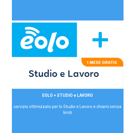
29,90€/mese
EOLO + STUDIO e LAVORO
P.IVA - IVA Inc.
servizio ottimizzato per lo Studio e Lavoro e chiami senza
limiti