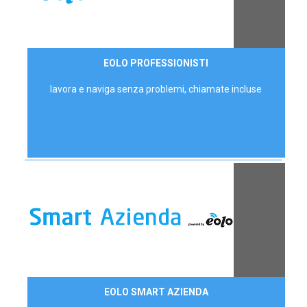
35,00 €/mese
EOLO PROFESSIONISTI
P.IVA - IVA Escl.
lavora e naviga senza problemi, chiamate incluse
Contattaci
EOLO SMART AZIENDA
AZIENDE