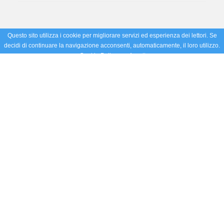
Questo sito utilizza i cookie per migliorare servizi ed esperienza dei lettori. Se
decidi di continuare la navigazione acconsenti, automaticamente, il loro utilizzo.
Cookie Policy
Accetto