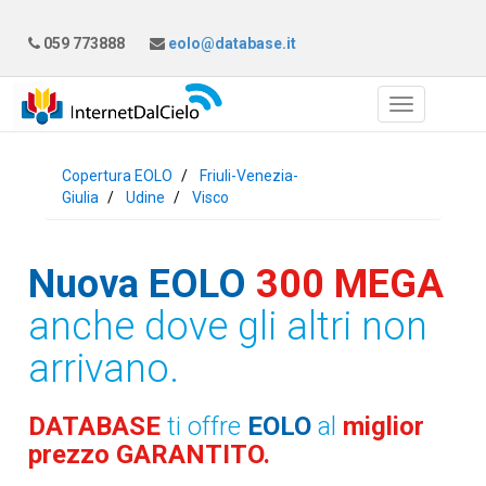
059 773888
eolo@database.it
Copertura EOLO
Friuli-Venezia-
Giulia
Udine
Visco
Nuova EOLO
300 MEGA
anche dove gli altri non
arrivano.
DATABASE
ti offre
EOLO
al
miglior
prezzo GARANTITO.