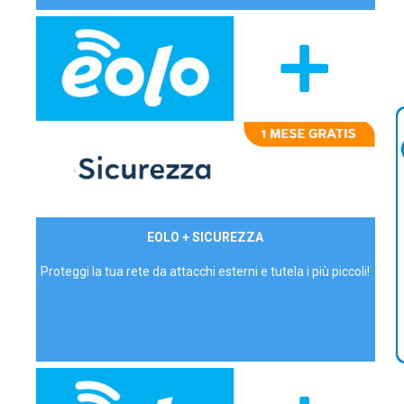
29,90€/mese
EOLO + SICUREZZA
P.IVA - IVA Inc.
Proteggi la tua rete da attacchi esterni e tutela i più piccoli!