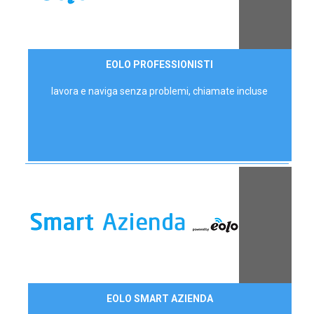
35,00 €/mese
EOLO PROFESSIONISTI
P.IVA - IVA Escl.
lavora e naviga senza problemi, chiamate incluse
Contattaci
EOLO SMART AZIENDA
AZIENDE