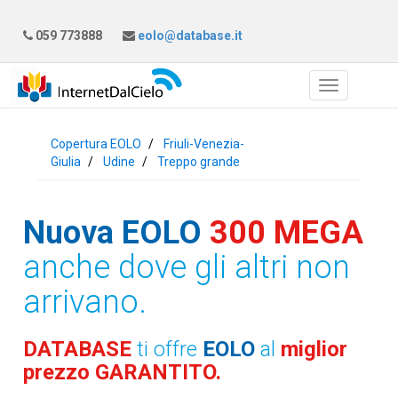
059 773888
eolo@database.it
Copertura EOLO
Friuli-Venezia-
Giulia
Udine
Treppo grande
Nuova EOLO
300 MEGA
anche dove gli altri non
arrivano.
DATABASE
ti offre
EOLO
al
miglior
prezzo GARANTITO.