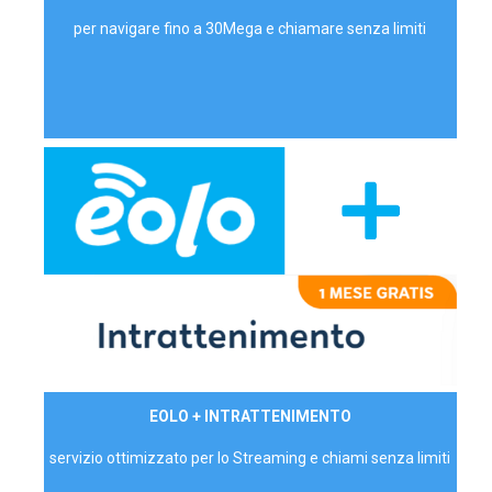
per navigare fino a 30Mega e chiamare senza limiti
29,90€/mese
EOLO + INTRATTENIMENTO
PRIVATI - IVA Inc.
servizio ottimizzato per lo Streaming e chiami senza limiti