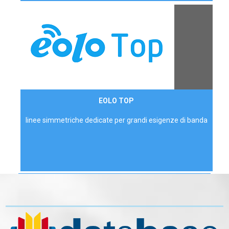
Contattaci
EOLO TOP
AZIENDE
linee simmetriche dedicate per grandi esigenze di banda