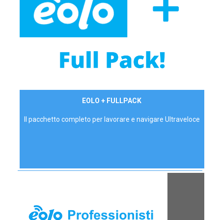
34,90 €/mese
EOLO + FULLPACK
P.IVA - IVA Inc.
Il pacchetto completo per lavorare e navigare Ultraveloce