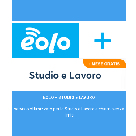
29,90€/mese
EOLO + STUDIO e LAVORO
P.IVA - IVA Inc.
servizio ottimizzato per lo Studio e Lavoro e chiami senza
limiti