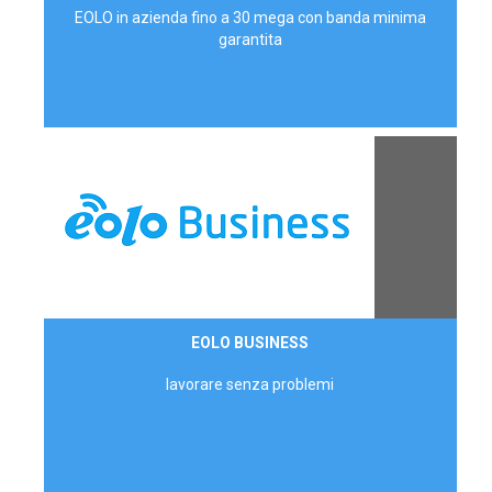
EOLO in azienda fino a 30 mega con banda minima
garantita
Contattaci
EOLO BUSINESS
AZIENDE
lavorare senza problemi