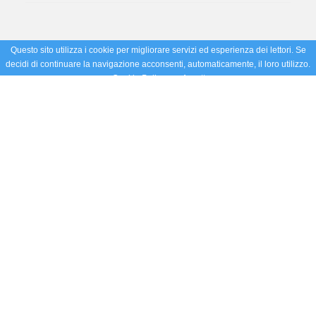
Questo sito utilizza i cookie per migliorare servizi ed esperienza dei lettori. Se
decidi di continuare la navigazione acconsenti, automaticamente, il loro utilizzo.
Cookie Policy
Accetto