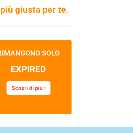
più giusta per te.
RIMANGONO SOLO
EXPIRED
Scopri di più