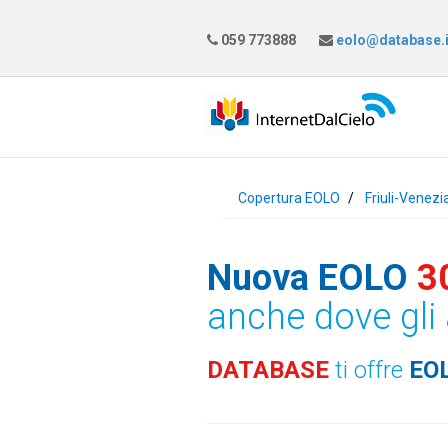
059 773888
eolo@database.i
Copertura EOLO
Friuli-Venezi
Nuova EOLO
3
anche dove gli 
DATABASE
ti offre
EO