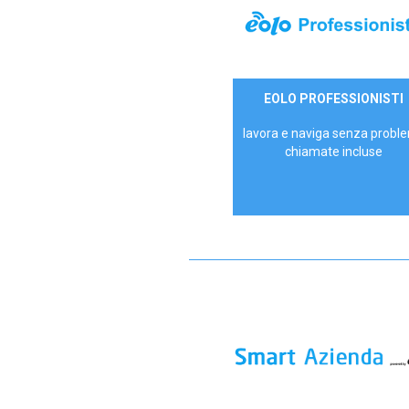
35,00 €/mese
EOLO PROFESSIONISTI
P.IVA - IVA Escl.
lavora e naviga senza proble
chiamate incluse