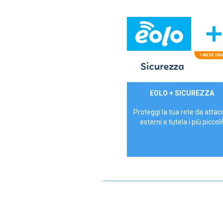
29,90€/mese
EOLO + SICUREZZA
P.IVA - IVA Inc.
Proteggi la tua rete da attac
esterni e tutela i più piccoli