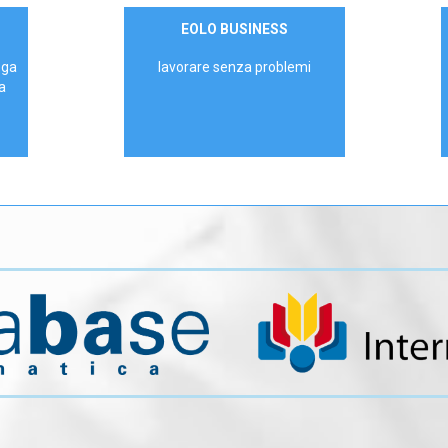
Contattaci
EOLO BUSINESS
AZIENDE
ega
lavorare senza problemi
a