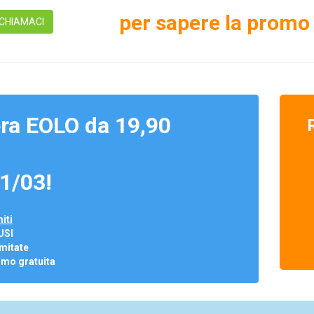
per sapere la promo 
CHIAMACI
ra EOLO da 19,90
1/03!
iti
USI
mitate
omo gratuita