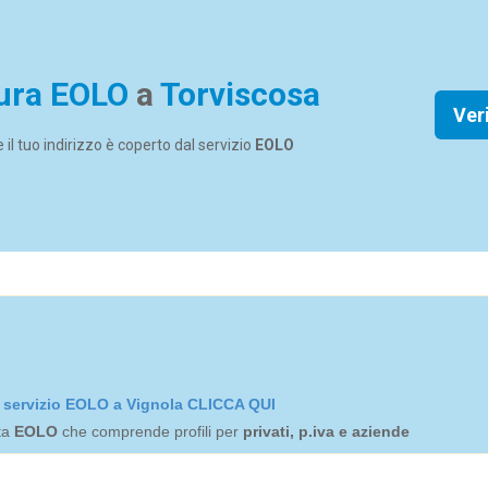
ura EOLO
a
Torviscosa
Ver
se il tuo indirizzo è coperto dal servizio
EOLO
el servizio EOLO a Vignola CLICCA QUI
rta
EOLO
che comprende profili per
privati, p.iva e aziende