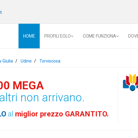
t
HOME
PROFILI EOLO
COME FUNZIONA
DOV
a-Giulia
Udine
Torviscosa
00 MEGA
altri non arrivano.
LO
al
miglior prezzo GARANTITO.