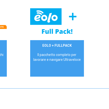
34,90 €/mese
EOLO + FULLPACK
P.IVA - IVA Inc.
chi
Il pacchetto completo per
!
lavorare e navigare Ultraveloce