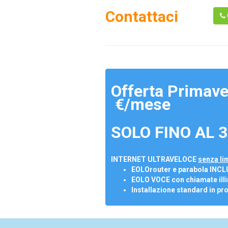
Contattaci
Offerta Primave
€/mese
SOLO FINO AL 3
INTERNET ULTRAVELOCE
senza lim
EOLOrouter e parabola INCL
EOLO VOCE con chiamate illi
Installazione standard in pr