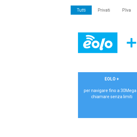
Tutti
Privati
P.Iva
€ 24,90/mese
EOLO +
PRIVATI - IVA Inc.
per navigare fino a 30Mega
chiamare senza limiti