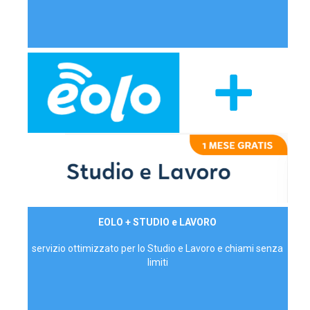
29,90€/mese
EOLO + STUDIO e LAVORO
P.IVA - IVA Inc.
servizio ottimizzato per lo Studio e Lavoro e chiami senza
limiti