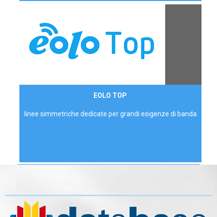
Contattaci
EOLO TOP
AZIENDE
linee simmetriche dedicate per grandi esigenze di banda