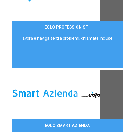
35,00 €/mese
EOLO PROFESSIONISTI
P.IVA - IVA Escl.
lavora e naviga senza problemi, chiamate incluse
Contattaci
EOLO SMART AZIENDA
AZIENDE