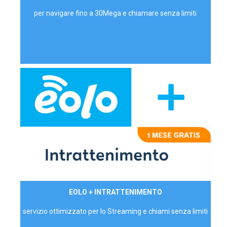
per navigare fino a 30Mega e chiamare senza limiti
29,90€/mese
EOLO + INTRATTENIMENTO
PRIVATI - IVA Inc.
servizio ottimizzato per lo Streaming e chiami senza limiti