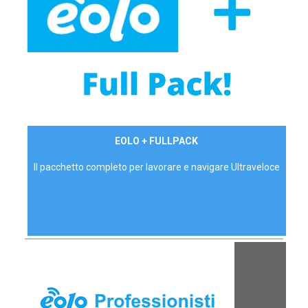
34,90 €/mese
EOLO + FULLPACK
P.IVA - IVA Inc.
Il pacchetto completo per lavorare e navigare Ultraveloce