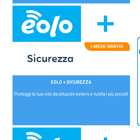
29,90€/mese
EOLO + SICUREZZA
P.IVA - IVA Inc.
Proteggi la tua rete da attacchi esterni e tutela i più piccoli!