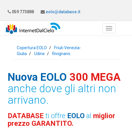
059 773888
eolo@database.it
Copertura EOLO
Friuli-Venezia-
Giulia
Udine
Rivignano
Nuova EOLO
300 MEGA
anche dove gli altri non
arrivano.
DATABASE
ti offre
EOLO
al
miglior
prezzo GARANTITO.