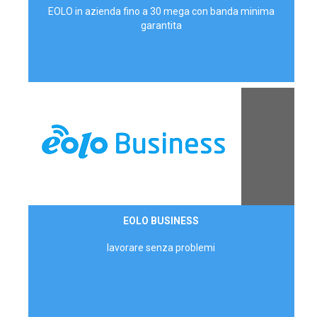
EOLO in azienda fino a 30 mega con banda minima
garantita
Contattaci
EOLO BUSINESS
AZIENDE
lavorare senza problemi