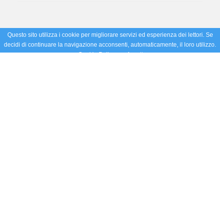
Questo sito utilizza i cookie per migliorare servizi ed esperienza dei lettori. Se
decidi di continuare la navigazione acconsenti, automaticamente, il loro utilizzo.
Cookie Policy
Accetto