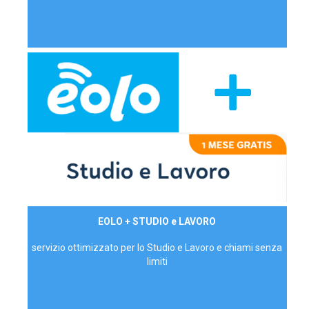
29,90€/mese
EOLO + STUDIO e LAVORO
P.IVA - IVA Inc.
servizio ottimizzato per lo Studio e Lavoro e chiami senza
limiti