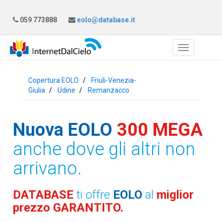
059 773888
eolo@database.it
Copertura EOLO
Friuli-Venezia-
Giulia
Udine
Remanzacco
Nuova EOLO
300 MEGA
anche dove gli altri non
arrivano.
DATABASE
ti offre
EOLO
al
miglior
prezzo GARANTITO.