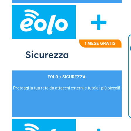
29,90€/mese
EOLO + SICUREZZA
P.IVA - IVA Inc.
Proteggi la tua rete da attacchi esterni e tutela i più piccoli!