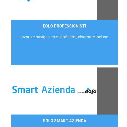
35,00 €/mese
EOLO PROFESSIONISTI
P.IVA - IVA Escl.
lavora e naviga senza problemi, chiamate incluse
Contattaci
EOLO SMART AZIENDA
AZIENDE