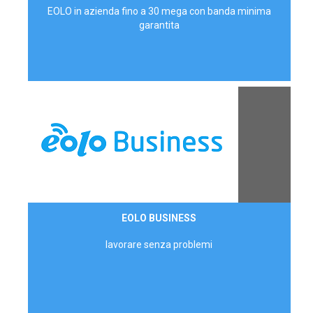
EOLO in azienda fino a 30 mega con banda minima
garantita
Contattaci
EOLO BUSINESS
AZIENDE
lavorare senza problemi