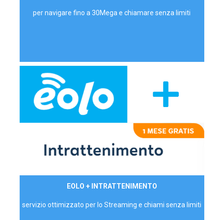
per navigare fino a 30Mega e chiamare senza limiti
29,90€/mese
EOLO + INTRATTENIMENTO
PRIVATI - IVA Inc.
servizio ottimizzato per lo Streaming e chiami senza limiti