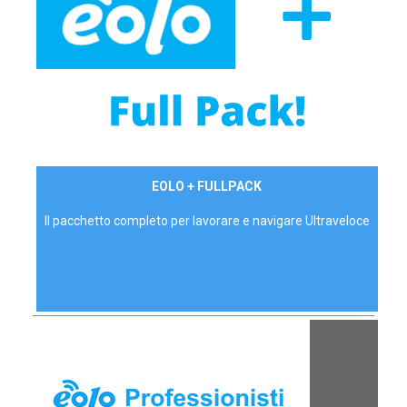
34,90 €/mese
EOLO + FULLPACK
P.IVA - IVA Inc.
Il pacchetto completo per lavorare e navigare Ultraveloce