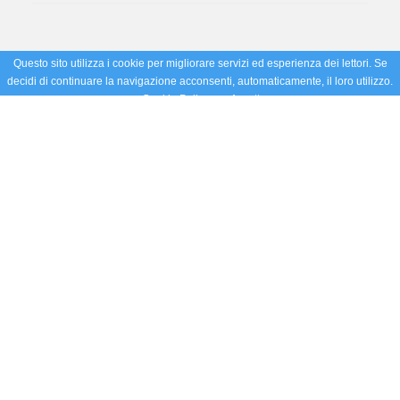
Questo sito utilizza i cookie per migliorare servizi ed esperienza dei lettori. Se
decidi di continuare la navigazione acconsenti, automaticamente, il loro utilizzo.
Cookie Policy
Accetto