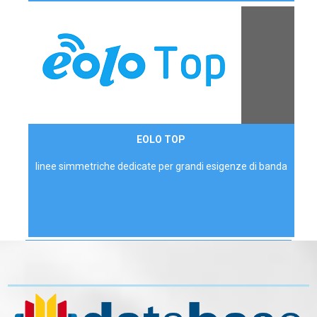
Contattaci
EOLO TOP
AZIENDE
linee simmetriche dedicate per grandi esigenze di banda