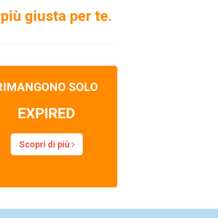
più giusta per te.
RIMANGONO SOLO
EXPIRED
Scopri di più