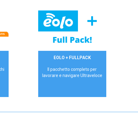
34,90 €/mese
EOLO + FULLPACK
P.IVA - IVA Inc.
chi
Il pacchetto completo per
!
lavorare e navigare Ultraveloce