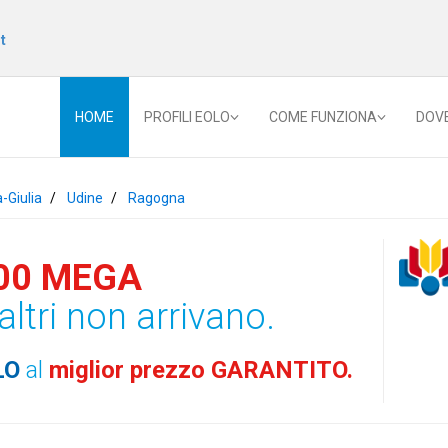
t
HOME
PROFILI EOLO
COME FUNZIONA
DOV
a-Giulia
Udine
Ragogna
00 MEGA
altri non arrivano.
LO
al
miglior prezzo GARANTITO.