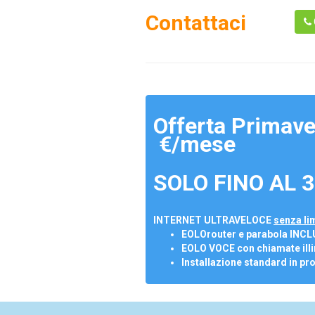
Contattaci
Offerta Primave
€/mese
SOLO FINO AL 3
INTERNET ULTRAVELOCE
senza lim
EOLOrouter e parabola INCL
EOLO VOCE con chiamate illi
Installazione standard in pr