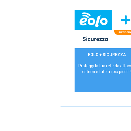
29,90€/mese
EOLO + SICUREZZA
P.IVA - IVA Inc.
Proteggi la tua rete da attac
esterni e tutela i più piccoli