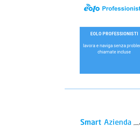
35,00 €/mese
EOLO PROFESSIONISTI
P.IVA - IVA Escl.
lavora e naviga senza proble
chiamate incluse