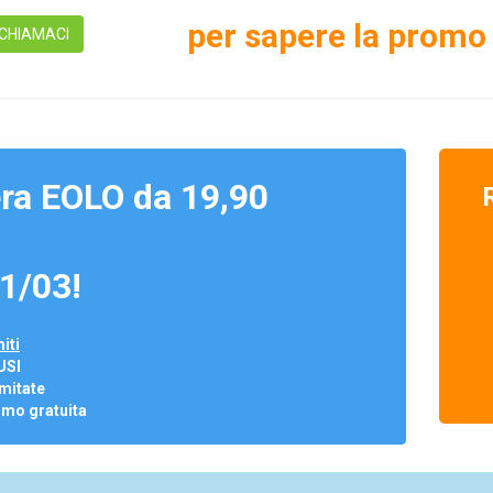
per sapere la promo 
CHIAMACI
ra EOLO da 19,90
1/03!
iti
USI
mitate
omo gratuita