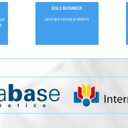
Contattaci
EOLO BUSINESS
AZIENDE
ega
lavorare senza problemi
a