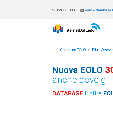
059 773888
eolo@database.i
Copertura EOLO
Friuli-Venezi
Nuova EOLO
3
anche dove gli 
DATABASE
ti offre
EO