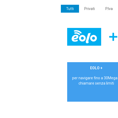
Tutti
Privati
P.Iva
€ 24,90/mese
EOLO +
PRIVATI - IVA Inc.
per navigare fino a 30Mega
chiamare senza limiti