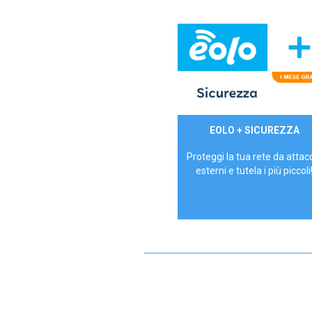
29,90€/mese
EOLO + SICUREZZA
P.IVA - IVA Inc.
Proteggi la tua rete da attac
esterni e tutela i più piccoli