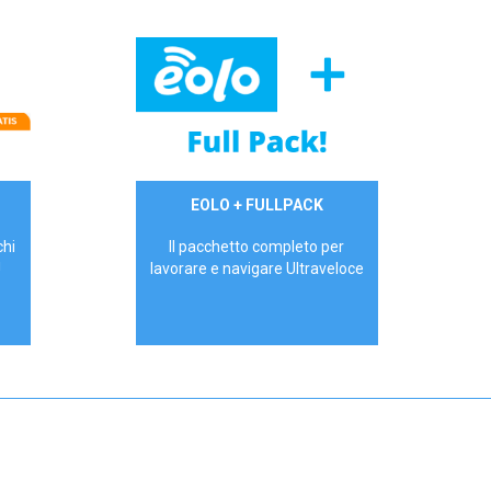
34,90 €/mese
EOLO + FULLPACK
P.IVA - IVA Inc.
chi
Il pacchetto completo per
!
lavorare e navigare Ultraveloce