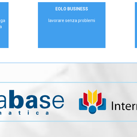
Contattaci
EOLO BUSINESS
AZIENDE
ega
lavorare senza problemi
a