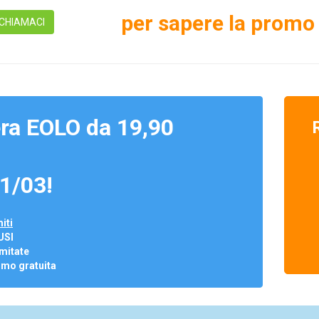
per sapere la promo 
CHIAMACI
ra EOLO da 19,90
1/03!
iti
USI
mitate
omo gratuita