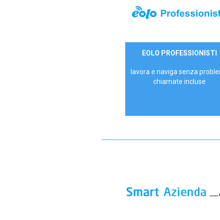
35,00 €/mese
EOLO PROFESSIONISTI
P.IVA - IVA Escl.
lavora e naviga senza proble
chiamate incluse