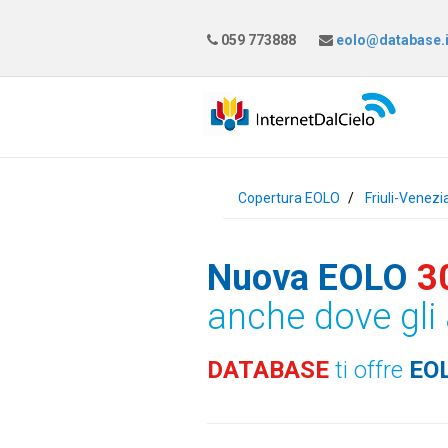
059 773888
eolo@database.i
Copertura EOLO
Friuli-Venezi
Nuova EOLO
3
anche dove gli 
DATABASE
ti offre
EO