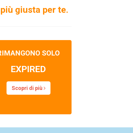
più giusta per te.
RIMANGONO SOLO
EXPIRED
Scopri di più