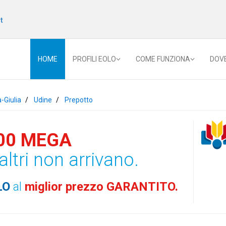
t
HOME
PROFILI EOLO
COME FUNZIONA
DOV
a-Giulia
Udine
Prepotto
00 MEGA
altri non arrivano.
LO
al
miglior prezzo GARANTITO.