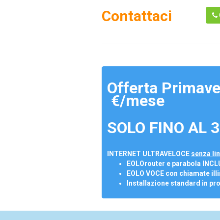
Contattaci
Offerta Primave
€/mese
SOLO FINO AL 3
INTERNET ULTRAVELOCE
senza lim
EOLOrouter e parabola INCL
EOLO VOCE con chiamate illi
Installazione standard in pr