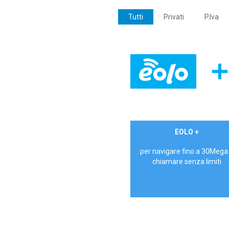
Tutti
Privati
P.Iva
€ 24,90/mese
EOLO +
PRIVATI - IVA Inc.
per navigare fino a 30Mega
chiamare senza limiti