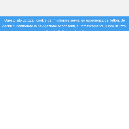
Questo sito utilizza i cookie per migliorare servizi ed esperienza dei lettori. Se
decidi di continuare la navigazione acconsenti, automaticamente, il loro utilizzo.
Cookie Policy
Accetto