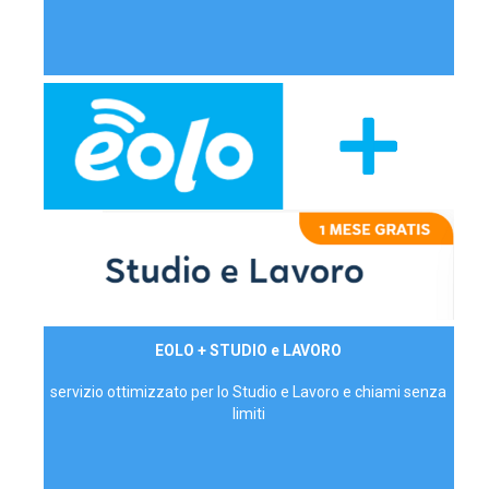
29,90€/mese
EOLO + STUDIO e LAVORO
P.IVA - IVA Inc.
servizio ottimizzato per lo Studio e Lavoro e chiami senza
limiti