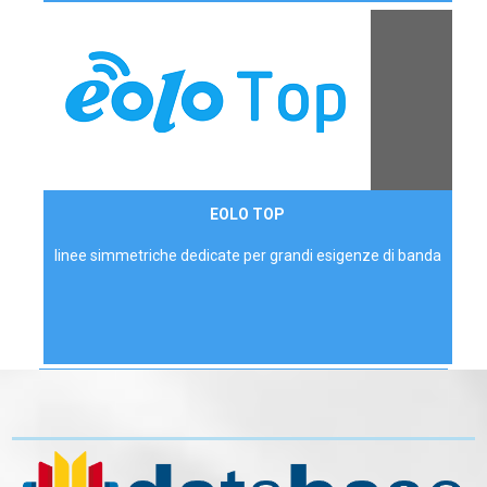
Contattaci
EOLO TOP
AZIENDE
linee simmetriche dedicate per grandi esigenze di banda