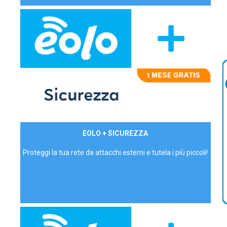
29,90€/mese
EOLO + SICUREZZA
P.IVA - IVA Inc.
Proteggi la tua rete da attacchi esterni e tutela i più piccoli!