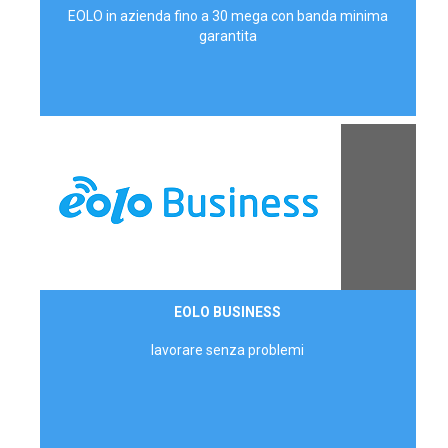
EOLO in azienda fino a 30 mega con banda minima
garantita
Contattaci
EOLO BUSINESS
AZIENDE
lavorare senza problemi