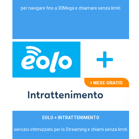
per navigare fino a 30Mega e chiamare senza limiti
29,90€/mese
EOLO + INTRATTENIMENTO
PRIVATI - IVA Inc.
servizio ottimizzato per lo Streaming e chiami senza limiti