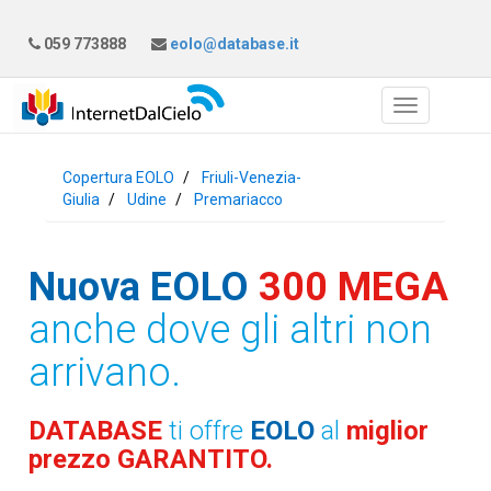
059 773888
eolo@database.it
Copertura EOLO
Friuli-Venezia-
Giulia
Udine
Premariacco
Nuova EOLO
300 MEGA
anche dove gli altri non
arrivano.
DATABASE
ti offre
EOLO
al
miglior
prezzo GARANTITO.