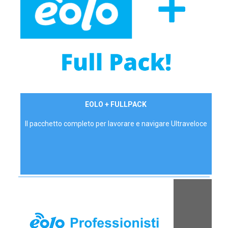
34,90 €/mese
EOLO + FULLPACK
P.IVA - IVA Inc.
Il pacchetto completo per lavorare e navigare Ultraveloce