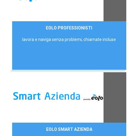
35,00 €/mese
EOLO PROFESSIONISTI
P.IVA - IVA Escl.
lavora e naviga senza problemi, chiamate incluse
Contattaci
EOLO SMART AZIENDA
AZIENDE