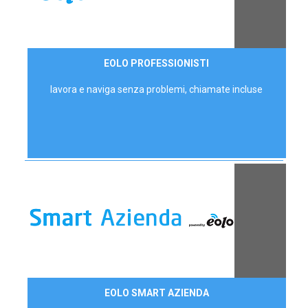
35,00 €/mese
EOLO PROFESSIONISTI
P.IVA - IVA Escl.
lavora e naviga senza problemi, chiamate incluse
Contattaci
EOLO SMART AZIENDA
AZIENDE