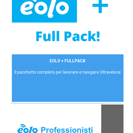
34,90 €/mese
EOLO + FULLPACK
P.IVA - IVA Inc.
Il pacchetto completo per lavorare e navigare Ultraveloce