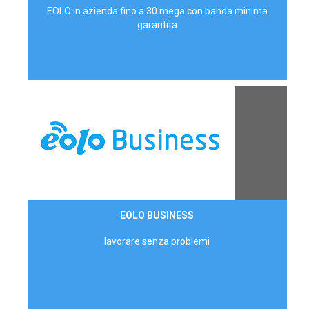
EOLO in azienda fino a 30 mega con banda minima
garantita
Contattaci
EOLO BUSINESS
AZIENDE
lavorare senza problemi