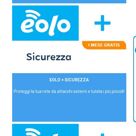
29,90€/mese
EOLO + SICUREZZA
P.IVA - IVA Inc.
Proteggi la tua rete da attacchi esterni e tutela i più piccoli!