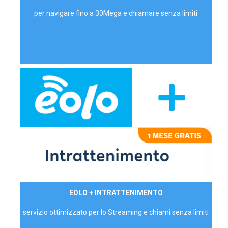
per navigare fino a 30Mega e chiamare senza limiti
29,90€/mese
EOLO + INTRATTENIMENTO
PRIVATI - IVA Inc.
servizio ottimizzato per lo Streaming e chiami senza limiti