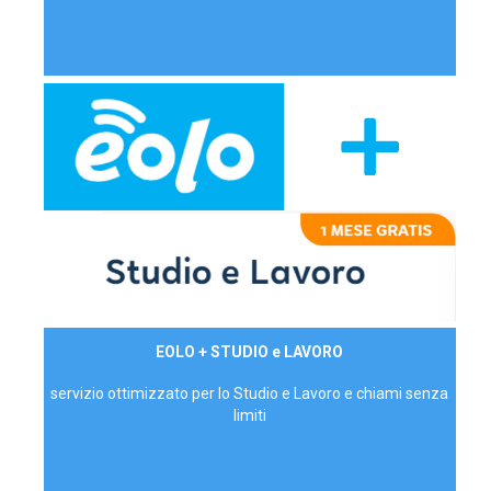
29,90€/mese
EOLO + STUDIO e LAVORO
P.IVA - IVA Inc.
servizio ottimizzato per lo Studio e Lavoro e chiami senza
limiti