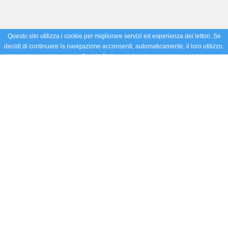
Questo sito utilizza i cookie per migliorare servizi ed esperienza dei lettori. Se
decidi di continuare la navigazione acconsenti, automaticamente, il loro utilizzo.
Cookie Policy
Accetto