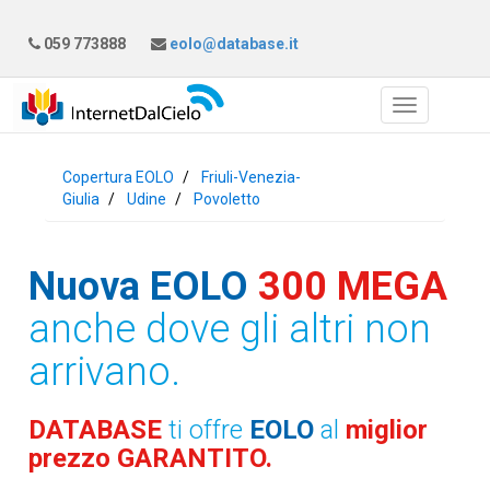
059 773888
eolo@database.it
Copertura EOLO
Friuli-Venezia-
Giulia
Udine
Povoletto
Nuova EOLO
300 MEGA
anche dove gli altri non
arrivano.
DATABASE
ti offre
EOLO
al
miglior
prezzo GARANTITO.