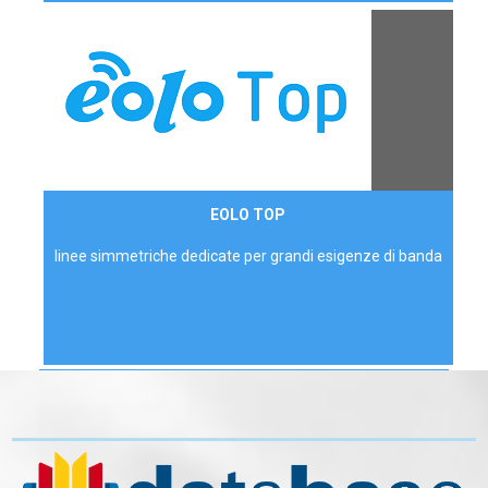
Contattaci
EOLO TOP
AZIENDE
linee simmetriche dedicate per grandi esigenze di banda