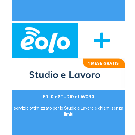
29,90€/mese
EOLO + STUDIO e LAVORO
P.IVA - IVA Inc.
servizio ottimizzato per lo Studio e Lavoro e chiami senza
limiti