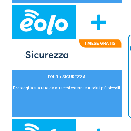
29,90€/mese
EOLO + SICUREZZA
P.IVA - IVA Inc.
Proteggi la tua rete da attacchi esterni e tutela i più piccoli!