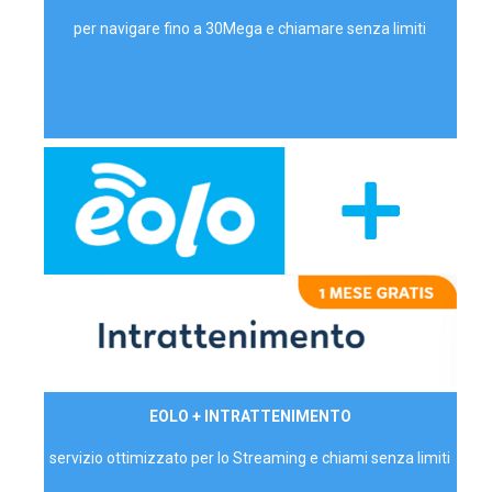
per navigare fino a 30Mega e chiamare senza limiti
29,90€/mese
EOLO + INTRATTENIMENTO
PRIVATI - IVA Inc.
servizio ottimizzato per lo Streaming e chiami senza limiti