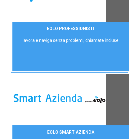
35,00 €/mese
EOLO PROFESSIONISTI
P.IVA - IVA Escl.
lavora e naviga senza problemi, chiamate incluse
Contattaci
EOLO SMART AZIENDA
AZIENDE