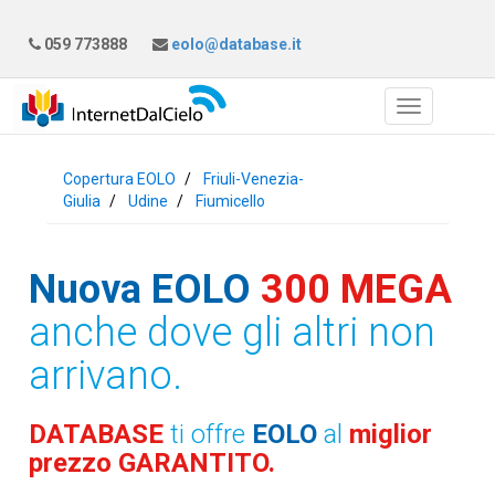
059 773888
eolo@database.it
Copertura EOLO
Friuli-Venezia-
Giulia
Udine
Fiumicello
Nuova EOLO
300 MEGA
anche dove gli altri non
arrivano.
DATABASE
ti offre
EOLO
al
miglior
prezzo GARANTITO.