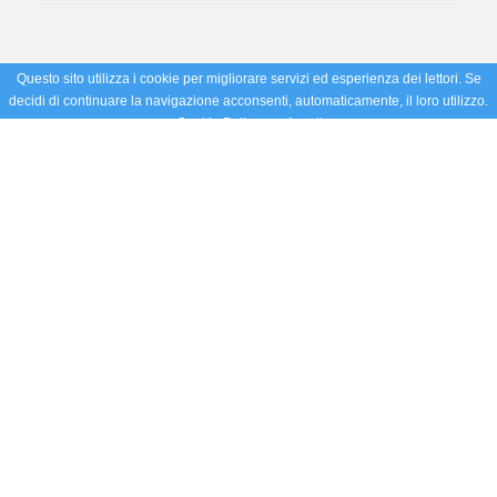
Questo sito utilizza i cookie per migliorare servizi ed esperienza dei lettori. Se
decidi di continuare la navigazione acconsenti, automaticamente, il loro utilizzo.
Cookie Policy
Accetto