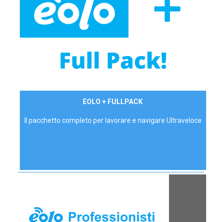
34,90 €/mese
EOLO + FULLPACK
P.IVA - IVA Inc.
Il pacchetto completo per lavorare e navigare Ultraveloce