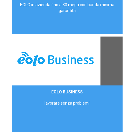
EOLO in azienda fino a 30 mega con banda minima
garantita
Contattaci
EOLO BUSINESS
AZIENDE
lavorare senza problemi