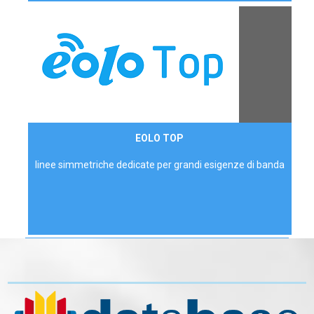
Contattaci
EOLO TOP
AZIENDE
linee simmetriche dedicate per grandi esigenze di banda