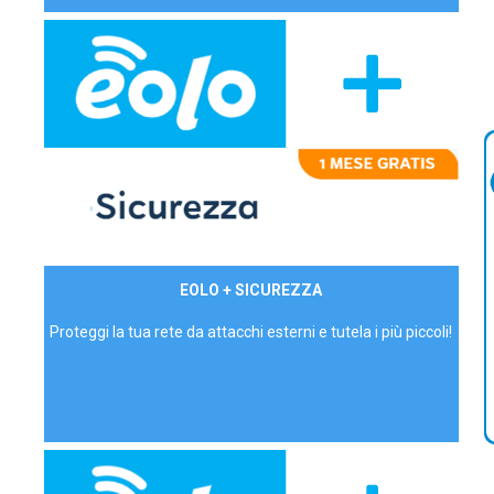
29,90€/mese
EOLO + SICUREZZA
P.IVA - IVA Inc.
Proteggi la tua rete da attacchi esterni e tutela i più piccoli!