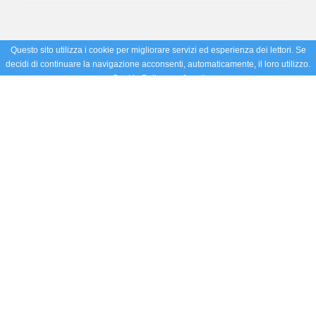
Questo sito utilizza i cookie per migliorare servizi ed esperienza dei lettori. Se
decidi di continuare la navigazione acconsenti, automaticamente, il loro utilizzo.
Cookie Policy
Accetto