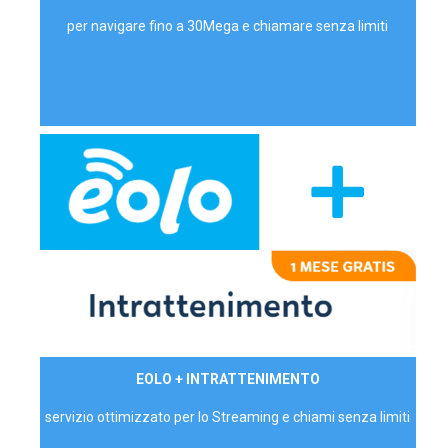
per navigare fino a 30Mega e chiamare senza limiti
29,90€/mese
EOLO + INTRATTENIMENTO
PRIVATI - IVA Inc.
servizio ottimizzato per lo Streaming e chiami senza limiti