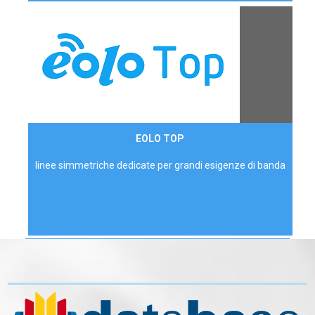
Contattaci
EOLO TOP
AZIENDE
linee simmetriche dedicate per grandi esigenze di banda