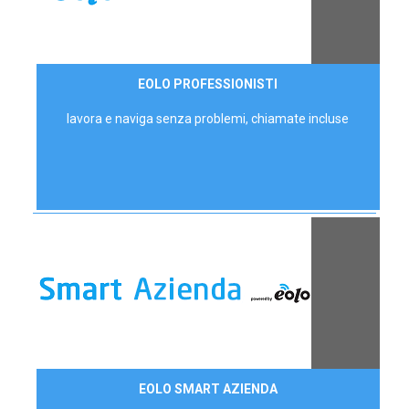
35,00 €/mese
EOLO PROFESSIONISTI
P.IVA - IVA Escl.
lavora e naviga senza problemi, chiamate incluse
Contattaci
EOLO SMART AZIENDA
AZIENDE