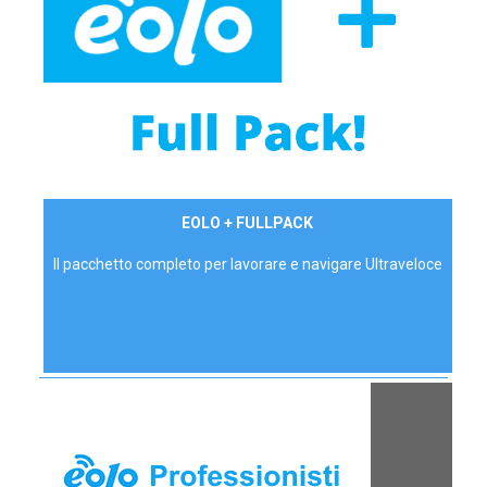
34,90 €/mese
EOLO + FULLPACK
P.IVA - IVA Inc.
Il pacchetto completo per lavorare e navigare Ultraveloce