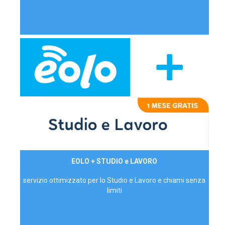
29,90€/mese
EOLO + STUDIO e LAVORO
P.IVA - IVA Inc.
servizio ottimizzato per lo Studio e Lavoro e chiami senza
limiti