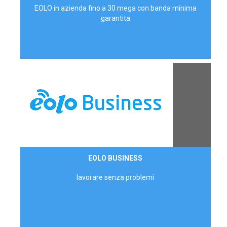
EOLO in azienda fino a 30 mega con banda minima
garantita
Contattaci
EOLO BUSINESS
AZIENDE
lavorare senza problemi