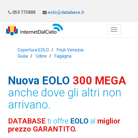
059 773888
eolo@database.it
Copertura EOLO
Friuli-Venezia-
Giulia
Udine
Fagagna
Nuova EOLO
300 MEGA
anche dove gli altri non
arrivano.
DATABASE
ti offre
EOLO
al
miglior
prezzo GARANTITO.