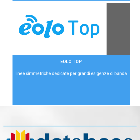
Contattaci
EOLO TOP
AZIENDE
linee simmetriche dedicate per grandi esigenze di banda