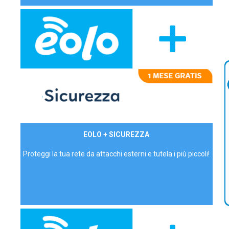
29,90€/mese
EOLO + SICUREZZA
P.IVA - IVA Inc.
Proteggi la tua rete da attacchi esterni e tutela i più piccoli!