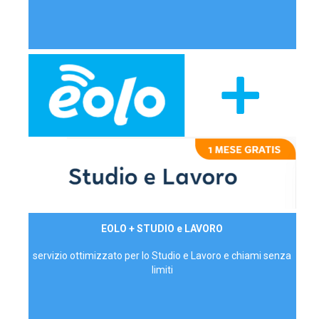
29,90€/mese
EOLO + STUDIO e LAVORO
P.IVA - IVA Inc.
servizio ottimizzato per lo Studio e Lavoro e chiami senza
limiti