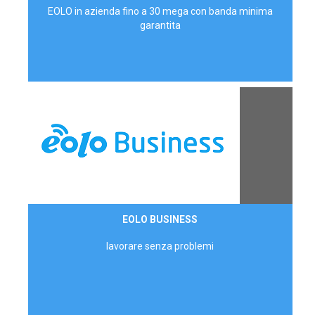
EOLO in azienda fino a 30 mega con banda minima
garantita
Contattaci
EOLO BUSINESS
AZIENDE
lavorare senza problemi