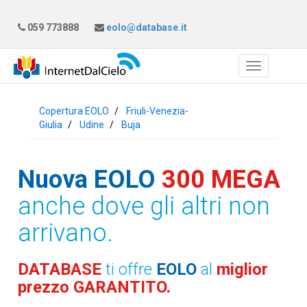
059 773888
eolo@database.it
Copertura EOLO
Friuli-Venezia-
Giulia
Udine
Buja
Nuova EOLO
300 MEGA
anche dove gli altri non
arrivano.
DATABASE
ti offre
EOLO
al
miglior
prezzo GARANTITO.