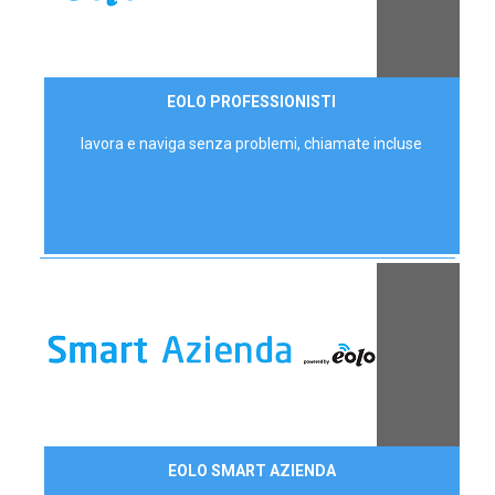
35,00 €/mese
EOLO PROFESSIONISTI
P.IVA - IVA Escl.
lavora e naviga senza problemi, chiamate incluse
Contattaci
EOLO SMART AZIENDA
AZIENDE