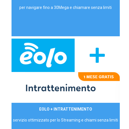
per navigare fino a 30Mega e chiamare senza limiti
29,90€/mese
EOLO + INTRATTENIMENTO
PRIVATI - IVA Inc.
servizio ottimizzato per lo Streaming e chiami senza limiti