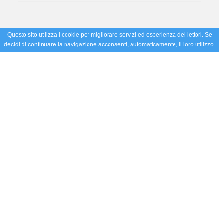
Questo sito utilizza i cookie per migliorare servizi ed esperienza dei lettori. Se
decidi di continuare la navigazione acconsenti, automaticamente, il loro utilizzo.
Cookie Policy
Accetto