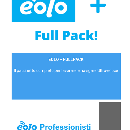
34,90 €/mese
EOLO + FULLPACK
P.IVA - IVA Inc.
Il pacchetto completo per lavorare e navigare Ultraveloce