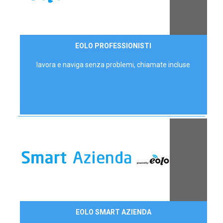
35,00 €/mese
EOLO PROFESSIONISTI
P.IVA - IVA Escl.
lavora e naviga senza problemi, chiamate incluse
Contattaci
EOLO SMART AZIENDA
AZIENDE