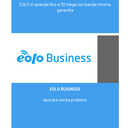
EOLO in azienda fino a 30 mega con banda minima
garantita
Contattaci
EOLO BUSINESS
AZIENDE
lavorare senza problemi