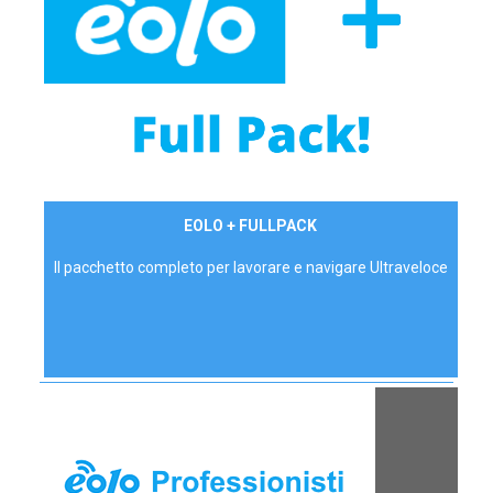
34,90 €/mese
EOLO + FULLPACK
P.IVA - IVA Inc.
Il pacchetto completo per lavorare e navigare Ultraveloce