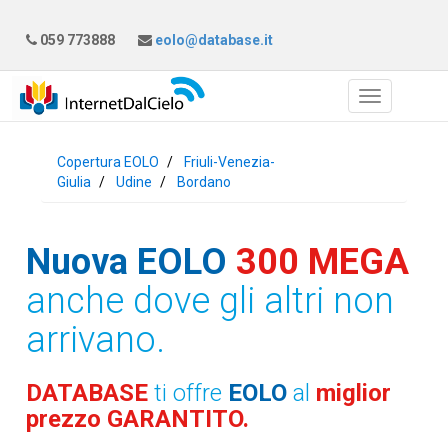
059 773888
eolo@database.it
Copertura EOLO
Friuli-Venezia-
Giulia
Udine
Bordano
Nuova EOLO
300 MEGA
anche dove gli altri non
arrivano.
DATABASE
ti offre
EOLO
al
miglior
prezzo GARANTITO.