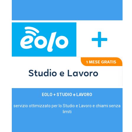
29,90€/mese
EOLO + STUDIO e LAVORO
P.IVA - IVA Inc.
servizio ottimizzato per lo Studio e Lavoro e chiami senza
limiti