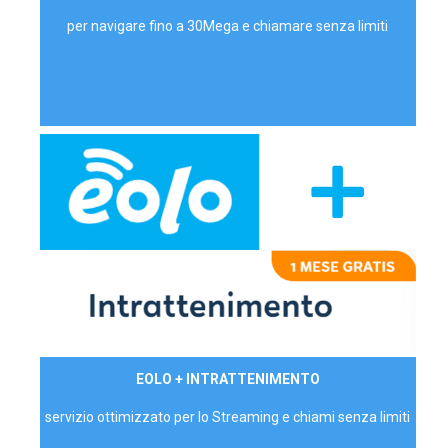
per navigare fino a 30Mega e chiamare senza limiti
29,90€/mese
EOLO + INTRATTENIMENTO
PRIVATI - IVA Inc.
servizio ottimizzato per lo Streaming e chiami senza limiti