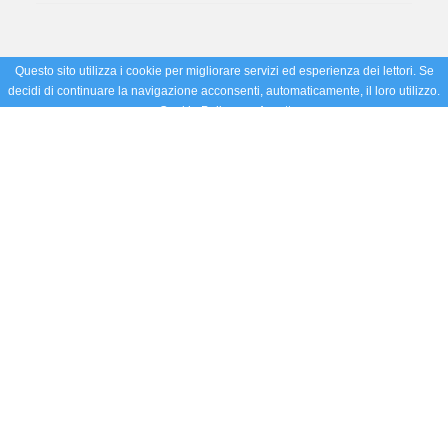
Questo sito utilizza i cookie per migliorare servizi ed esperienza dei lettori. Se
decidi di continuare la navigazione acconsenti, automaticamente, il loro utilizzo.
Cookie Policy
Accetto