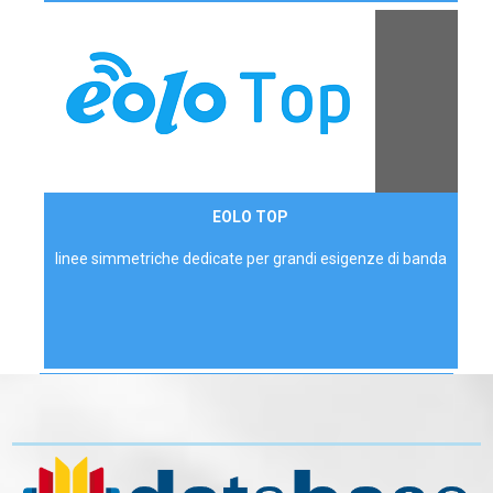
Contattaci
EOLO TOP
AZIENDE
linee simmetriche dedicate per grandi esigenze di banda