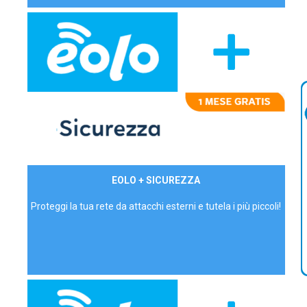
29,90€/mese
EOLO + SICUREZZA
P.IVA - IVA Inc.
Proteggi la tua rete da attacchi esterni e tutela i più piccoli!