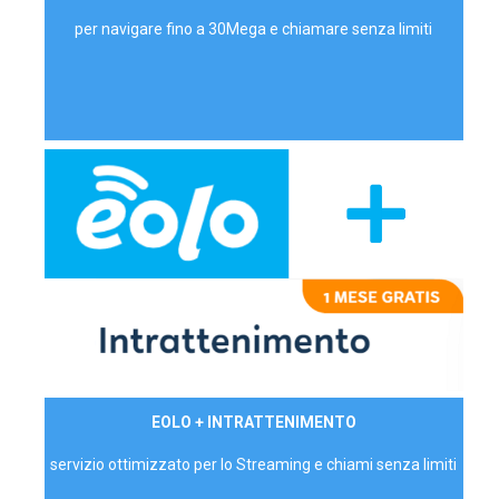
per navigare fino a 30Mega e chiamare senza limiti
29,90€/mese
EOLO + INTRATTENIMENTO
PRIVATI - IVA Inc.
servizio ottimizzato per lo Streaming e chiami senza limiti