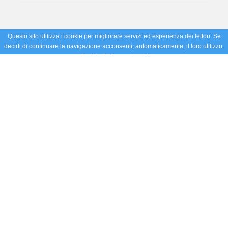
Questo sito utilizza i cookie per migliorare servizi ed esperienza dei lettori. Se
decidi di continuare la navigazione acconsenti, automaticamente, il loro utilizzo.
Cookie Policy
Accetto