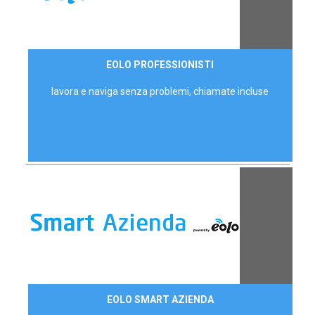
35,00 €/mese
EOLO PROFESSIONISTI
P.IVA - IVA Escl.
lavora e naviga senza problemi, chiamate incluse
Contattaci
EOLO SMART AZIENDA
AZIENDE