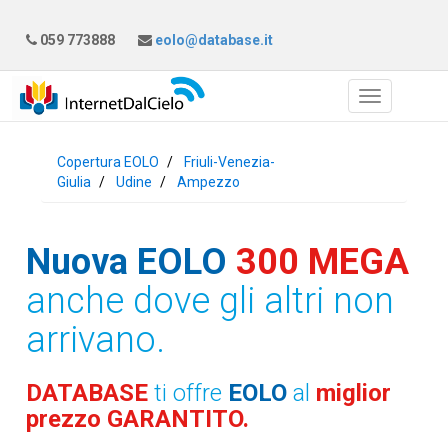
059 773888
eolo@database.it
Copertura EOLO
Friuli-Venezia-
Giulia
Udine
Ampezzo
Nuova EOLO
300 MEGA
anche dove gli altri non
arrivano.
DATABASE
ti offre
EOLO
al
miglior
prezzo GARANTITO.