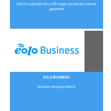
EOLO in azienda fino a 30 mega con banda minima
garantita
Contattaci
EOLO BUSINESS
AZIENDE
lavorare senza problemi