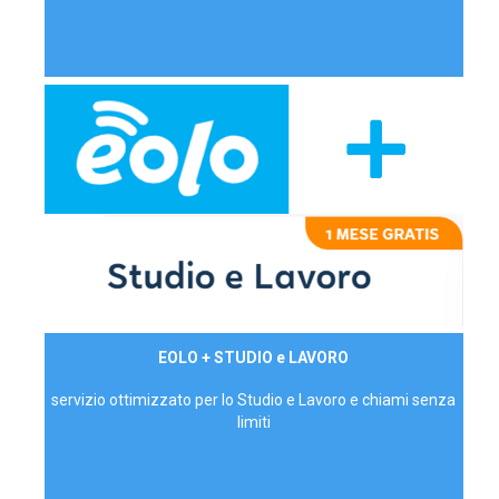
29,90€/mese
EOLO + STUDIO e LAVORO
P.IVA - IVA Inc.
servizio ottimizzato per lo Studio e Lavoro e chiami senza
limiti