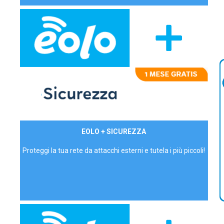
29,90€/mese
EOLO + SICUREZZA
P.IVA - IVA Inc.
Proteggi la tua rete da attacchi esterni e tutela i più piccoli!