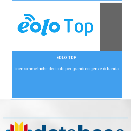
Contattaci
EOLO TOP
AZIENDE
linee simmetriche dedicate per grandi esigenze di banda