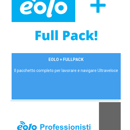
34,90 €/mese
EOLO + FULLPACK
P.IVA - IVA Inc.
Il pacchetto completo per lavorare e navigare Ultraveloce