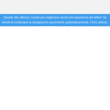
Questo sito utilizza i cookie per migliorare servizi ed esperienza dei lettori. Se
decidi di continuare la navigazione acconsenti, automaticamente, il loro utilizzo.
Cookie Policy
Accetto