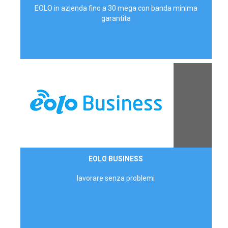
EOLO in azienda fino a 30 mega con banda minima
garantita
Contattaci
EOLO BUSINESS
AZIENDE
lavorare senza problemi