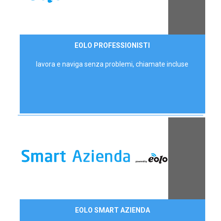
35,00 €/mese
EOLO PROFESSIONISTI
P.IVA - IVA Escl.
lavora e naviga senza problemi, chiamate incluse
Contattaci
EOLO SMART AZIENDA
AZIENDE