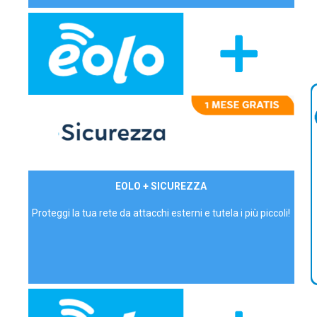
29,90€/mese
EOLO + SICUREZZA
P.IVA - IVA Inc.
Proteggi la tua rete da attacchi esterni e tutela i più piccoli!