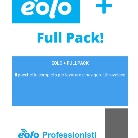
34,90 €/mese
EOLO + FULLPACK
P.IVA - IVA Inc.
Il pacchetto completo per lavorare e navigare Ultraveloce