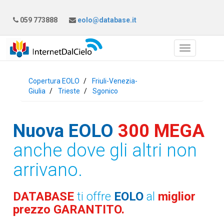
059 773888
eolo@database.it
Copertura EOLO
Friuli-Venezia-
Giulia
Trieste
Sgonico
Nuova EOLO
300 MEGA
anche dove gli altri non
arrivano.
DATABASE
ti offre
EOLO
al
miglior
prezzo GARANTITO.