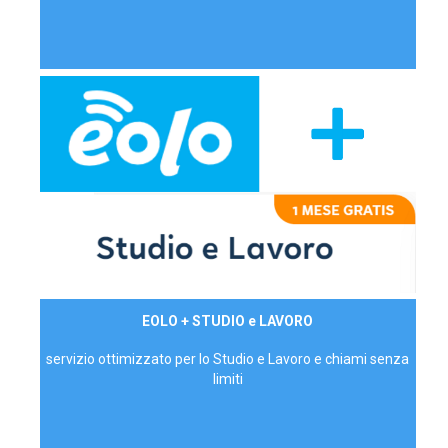
29,90€/mese
EOLO + STUDIO e LAVORO
P.IVA - IVA Inc.
servizio ottimizzato per lo Studio e Lavoro e chiami senza
limiti