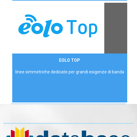
Contattaci
EOLO TOP
AZIENDE
linee simmetriche dedicate per grandi esigenze di banda