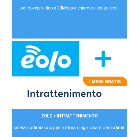
per navigare fino a 30Mega e chiamare senza limiti
29,90€/mese
EOLO + INTRATTENIMENTO
PRIVATI - IVA Inc.
servizio ottimizzato per lo Streaming e chiami senza limiti