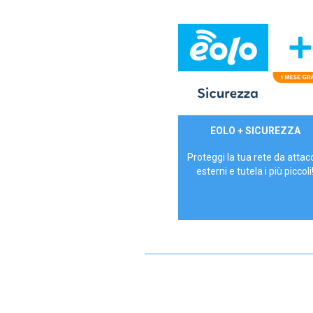
29,90€/mese
EOLO + SICUREZZA
P.IVA - IVA Inc.
Proteggi la tua rete da attac
esterni e tutela i più piccoli