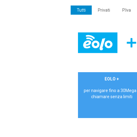
Tutti
Privati
P.Iva
€ 24,90/mese
EOLO +
PRIVATI - IVA Inc.
per navigare fino a 30Mega
chiamare senza limiti