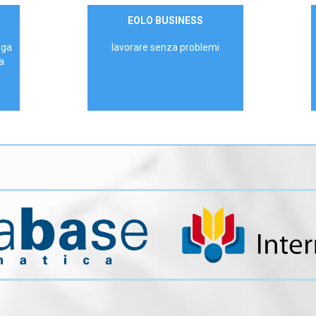
Contattaci
EOLO BUSINESS
AZIENDE
ega
lavorare senza problemi
a