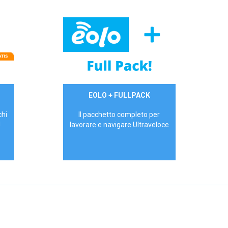
34,90 €/mese
EOLO + FULLPACK
P.IVA - IVA Inc.
chi
Il pacchetto completo per
!
lavorare e navigare Ultraveloce