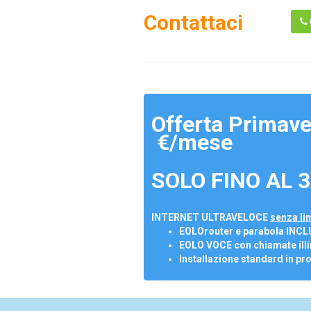
Contattaci
Offerta Primave
€/mese
SOLO FINO AL 3
INTERNET ULTRAVELOCE
senza lim
EOLOrouter e parabola INCL
EOLO VOCE con chiamate illi
Installazione standard in pr