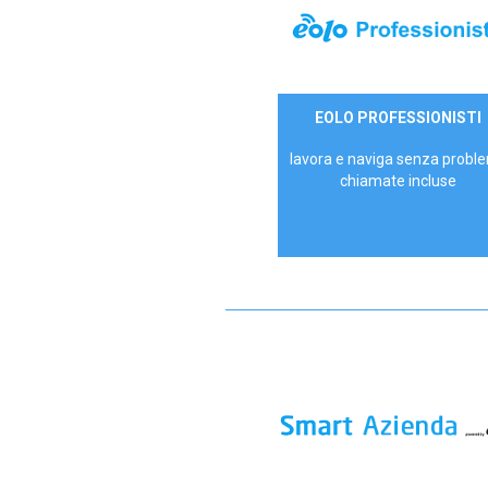
35,00 €/mese
EOLO PROFESSIONISTI
P.IVA - IVA Escl.
lavora e naviga senza proble
chiamate incluse