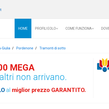
t
HOME
PROFILI EOLO
COME FUNZIONA
DOV
a-Giulia
Pordenone
Tramonti di sotto
00 MEGA
altri non arrivano.
LO
al
miglior prezzo GARANTITO.