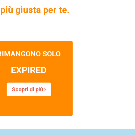
più giusta per te.
RIMANGONO SOLO
EXPIRED
Scopri di più