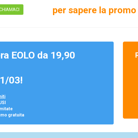
per sapere la promo 
CHIAMACI
ra EOLO da 19,90
1/03!
iti
USI
mitate
omo gratuita