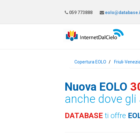
059 773888
eolo@database.i
Copertura EOLO
Friuli-Venezi
Nuova EOLO
3
anche dove gli 
DATABASE
ti offre
EO