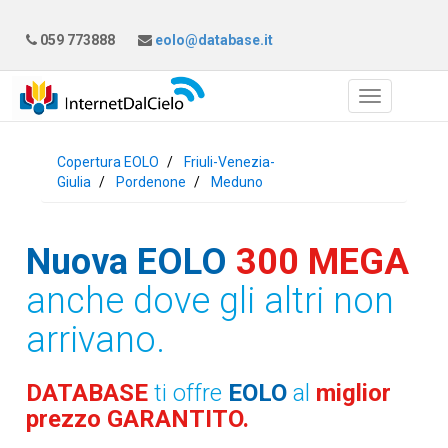
059 773888
eolo@database.it
Copertura EOLO
Friuli-Venezia-
Giulia
Pordenone
Meduno
Nuova EOLO
300 MEGA
anche dove gli altri non
arrivano.
DATABASE
ti offre
EOLO
al
miglior
prezzo GARANTITO.