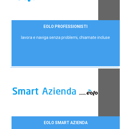
35,00 €/mese
EOLO PROFESSIONISTI
P.IVA - IVA Escl.
lavora e naviga senza problemi, chiamate incluse
Contattaci
EOLO SMART AZIENDA
AZIENDE