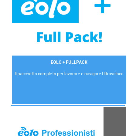
34,90 €/mese
EOLO + FULLPACK
P.IVA - IVA Inc.
Il pacchetto completo per lavorare e navigare Ultraveloce