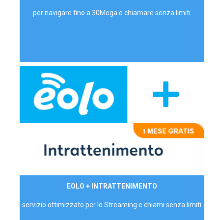
per navigare fino a 30Mega e chiamare senza limiti
29,90€/mese
EOLO + INTRATTENIMENTO
PRIVATI - IVA Inc.
servizio ottimizzato per lo Streaming e chiami senza limiti