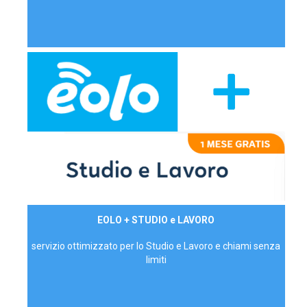
29,90€/mese
EOLO + STUDIO e LAVORO
P.IVA - IVA Inc.
servizio ottimizzato per lo Studio e Lavoro e chiami senza
limiti