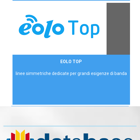
Contattaci
EOLO TOP
AZIENDE
linee simmetriche dedicate per grandi esigenze di banda