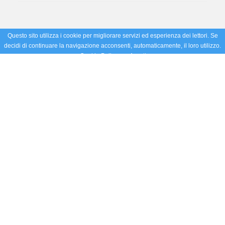
Questo sito utilizza i cookie per migliorare servizi ed esperienza dei lettori. Se
decidi di continuare la navigazione acconsenti, automaticamente, il loro utilizzo.
Cookie Policy
Accetto