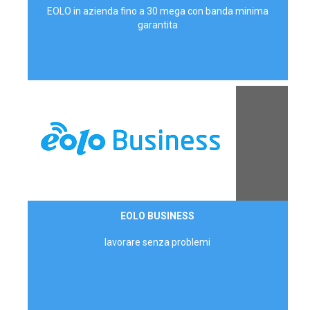
EOLO in azienda fino a 30 mega con banda minima
garantita
Contattaci
EOLO BUSINESS
AZIENDE
lavorare senza problemi