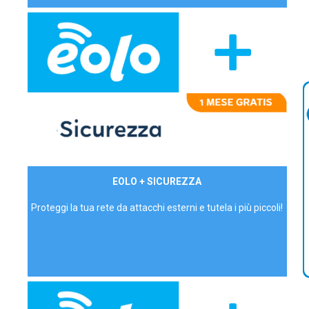
29,90€/mese
EOLO + SICUREZZA
P.IVA - IVA Inc.
Proteggi la tua rete da attacchi esterni e tutela i più piccoli!