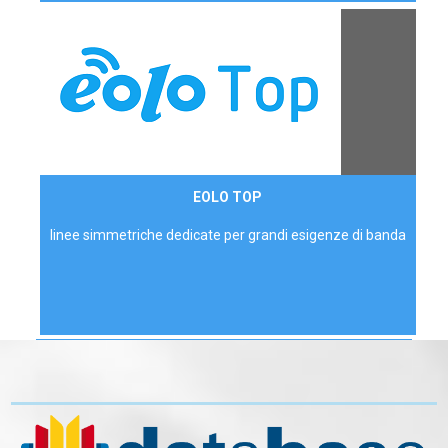
Contattaci
EOLO TOP
AZIENDE
linee simmetriche dedicate per grandi esigenze di banda