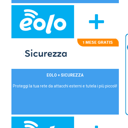
29,90€/mese
EOLO + SICUREZZA
P.IVA - IVA Inc.
Proteggi la tua rete da attacchi esterni e tutela i più piccoli!