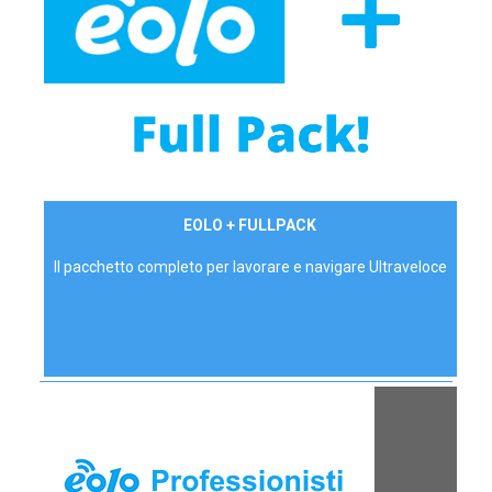
34,90 €/mese
EOLO + FULLPACK
P.IVA - IVA Inc.
Il pacchetto completo per lavorare e navigare Ultraveloce