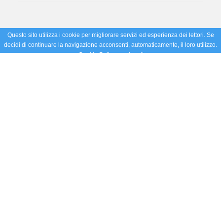
Questo sito utilizza i cookie per migliorare servizi ed esperienza dei lettori. Se
decidi di continuare la navigazione acconsenti, automaticamente, il loro utilizzo.
Cookie Policy
Accetto