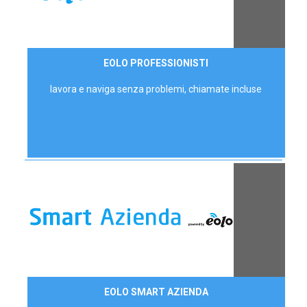
35,00 €/mese
EOLO PROFESSIONISTI
P.IVA - IVA Escl.
lavora e naviga senza problemi, chiamate incluse
Contattaci
EOLO SMART AZIENDA
AZIENDE