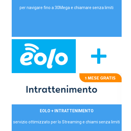
per navigare fino a 30Mega e chiamare senza limiti
29,90€/mese
EOLO + INTRATTENIMENTO
PRIVATI - IVA Inc.
servizio ottimizzato per lo Streaming e chiami senza limiti