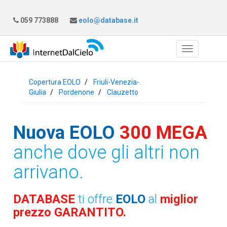
059 773888
eolo@database.it
Copertura EOLO
Friuli-Venezia-
Giulia
Pordenone
Clauzetto
Nuova EOLO
300 MEGA
anche dove gli altri non
arrivano.
DATABASE
ti offre
EOLO
al
miglior
prezzo GARANTITO.