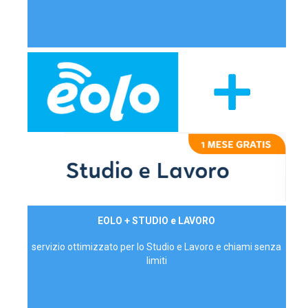
29,90€/mese
EOLO + STUDIO e LAVORO
P.IVA - IVA Inc.
servizio ottimizzato per lo Studio e Lavoro e chiami senza
limiti