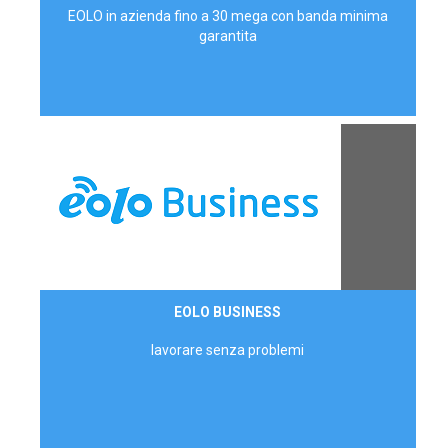
EOLO in azienda fino a 30 mega con banda minima
garantita
Contattaci
EOLO BUSINESS
AZIENDE
lavorare senza problemi