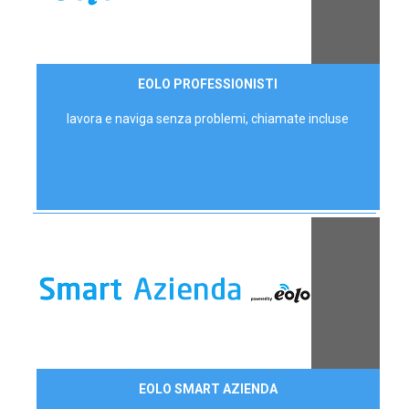
35,00 €/mese
EOLO PROFESSIONISTI
P.IVA - IVA Escl.
lavora e naviga senza problemi, chiamate incluse
Contattaci
EOLO SMART AZIENDA
AZIENDE