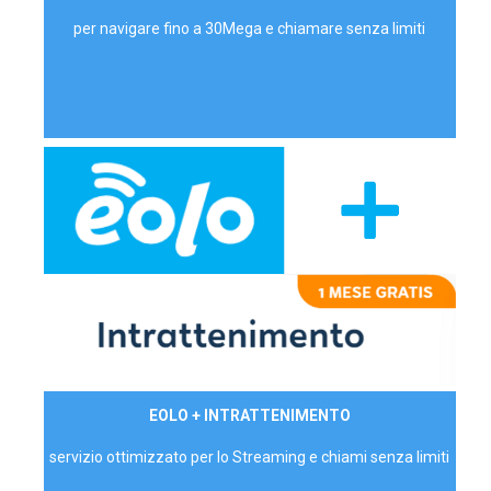
per navigare fino a 30Mega e chiamare senza limiti
29,90€/mese
EOLO + INTRATTENIMENTO
PRIVATI - IVA Inc.
servizio ottimizzato per lo Streaming e chiami senza limiti