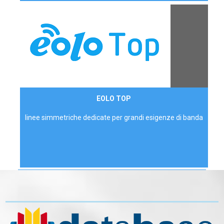
Contattaci
EOLO TOP
AZIENDE
linee simmetriche dedicate per grandi esigenze di banda