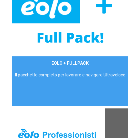
34,90 €/mese
EOLO + FULLPACK
P.IVA - IVA Inc.
Il pacchetto completo per lavorare e navigare Ultraveloce