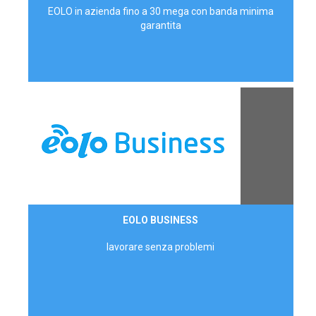
EOLO in azienda fino a 30 mega con banda minima
garantita
Contattaci
EOLO BUSINESS
AZIENDE
lavorare senza problemi