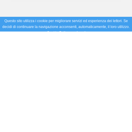
Questo sito utilizza i cookie per migliorare servizi ed esperienza dei lettori. Se
decidi di continuare la navigazione acconsenti, automaticamente, il loro utilizzo.
Cookie Policy
Accetto