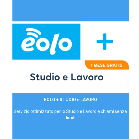
29,90€/mese
EOLO + STUDIO e LAVORO
P.IVA - IVA Inc.
servizio ottimizzato per lo Studio e Lavoro e chiami senza
limiti