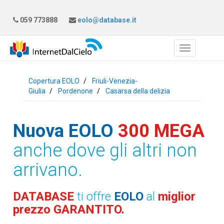
059 773888
eolo@database.it
Copertura EOLO
Friuli-Venezia-
Giulia
Pordenone
Casarsa della delizia
Nuova EOLO
300 MEGA
anche dove gli altri non
arrivano.
DATABASE
ti offre
EOLO
al
miglior
prezzo GARANTITO.