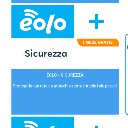
29,90€/mese
EOLO + SICUREZZA
P.IVA - IVA Inc.
Proteggi la tua rete da attacchi esterni e tutela i più piccoli!