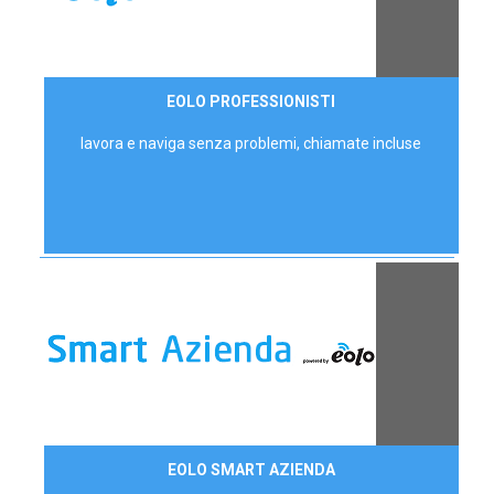
35,00 €/mese
EOLO PROFESSIONISTI
P.IVA - IVA Escl.
lavora e naviga senza problemi, chiamate incluse
Contattaci
EOLO SMART AZIENDA
AZIENDE