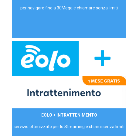
per navigare fino a 30Mega e chiamare senza limiti
29,90€/mese
EOLO + INTRATTENIMENTO
PRIVATI - IVA Inc.
servizio ottimizzato per lo Streaming e chiami senza limiti