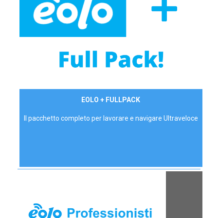
34,90 €/mese
EOLO + FULLPACK
P.IVA - IVA Inc.
Il pacchetto completo per lavorare e navigare Ultraveloce