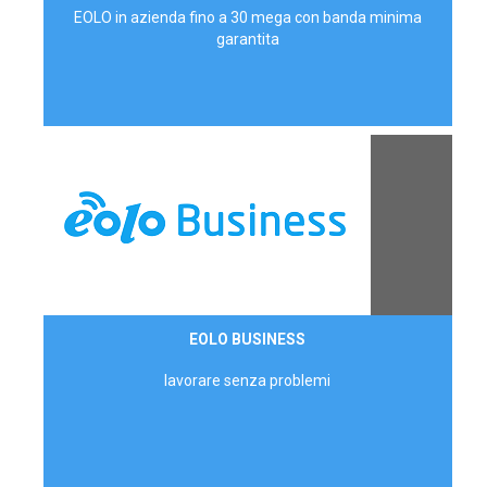
EOLO in azienda fino a 30 mega con banda minima
garantita
Contattaci
EOLO BUSINESS
AZIENDE
lavorare senza problemi