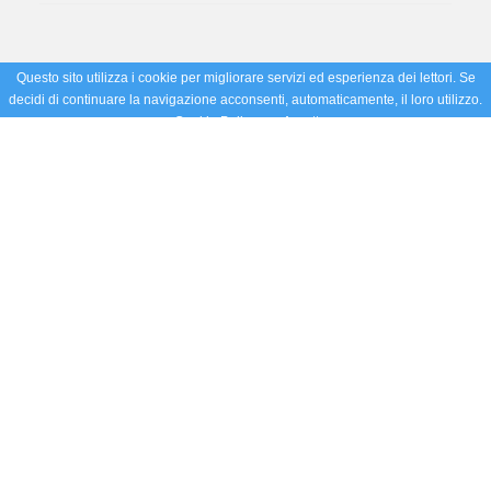
Questo sito utilizza i cookie per migliorare servizi ed esperienza dei lettori. Se
decidi di continuare la navigazione acconsenti, automaticamente, il loro utilizzo.
Cookie Policy
Accetto