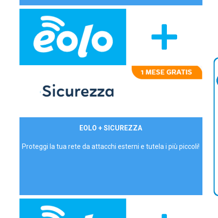
29,90€/mese
EOLO + SICUREZZA
P.IVA - IVA Inc.
Proteggi la tua rete da attacchi esterni e tutela i più piccoli!