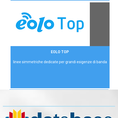
Contattaci
EOLO TOP
AZIENDE
linee simmetriche dedicate per grandi esigenze di banda