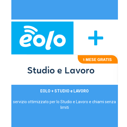
29,90€/mese
EOLO + STUDIO e LAVORO
P.IVA - IVA Inc.
servizio ottimizzato per lo Studio e Lavoro e chiami senza
limiti