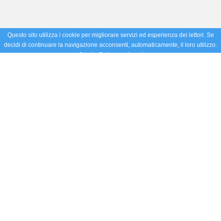
Questo sito utilizza i cookie per migliorare servizi ed esperienza dei lettori. Se
decidi di continuare la navigazione acconsenti, automaticamente, il loro utilizzo.
Cookie Policy
Accetto