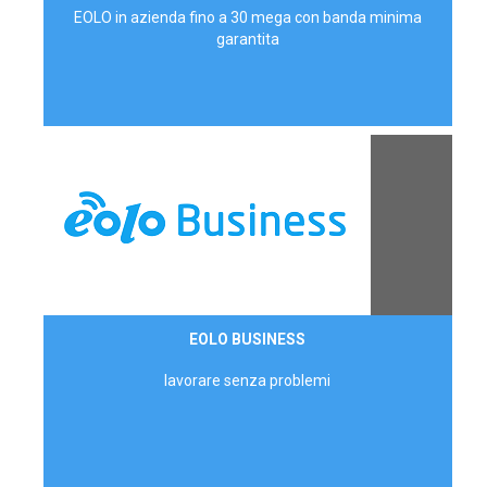
EOLO in azienda fino a 30 mega con banda minima
garantita
Contattaci
EOLO BUSINESS
AZIENDE
lavorare senza problemi