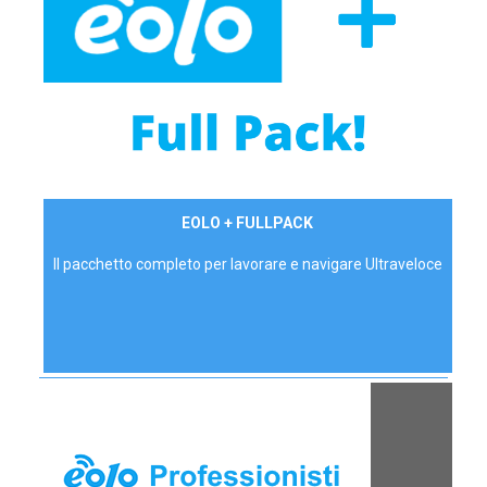
34,90 €/mese
EOLO + FULLPACK
P.IVA - IVA Inc.
Il pacchetto completo per lavorare e navigare Ultraveloce