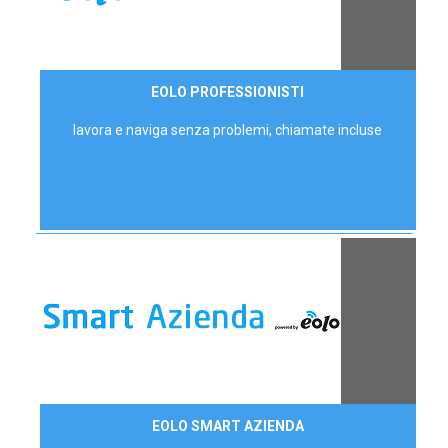
35,00 €/mese
EOLO PROFESSIONISTI
P.IVA - IVA Escl.
lavora e naviga senza problemi, chiamate incluse
Contattaci
EOLO SMART AZIENDA
AZIENDE