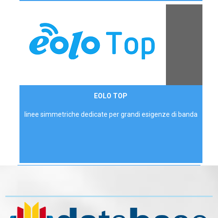
Contattaci
EOLO TOP
AZIENDE
linee simmetriche dedicate per grandi esigenze di banda