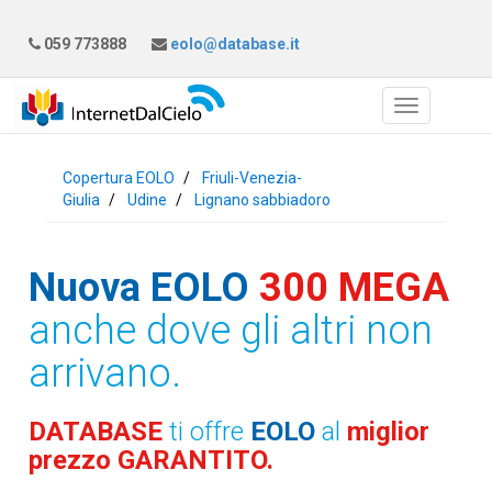
059 773888
eolo@database.it
Copertura EOLO
Friuli-Venezia-
Giulia
Udine
Lignano sabbiadoro
Nuova EOLO
300 MEGA
anche dove gli altri non
arrivano.
DATABASE
ti offre
EOLO
al
miglior
prezzo GARANTITO.