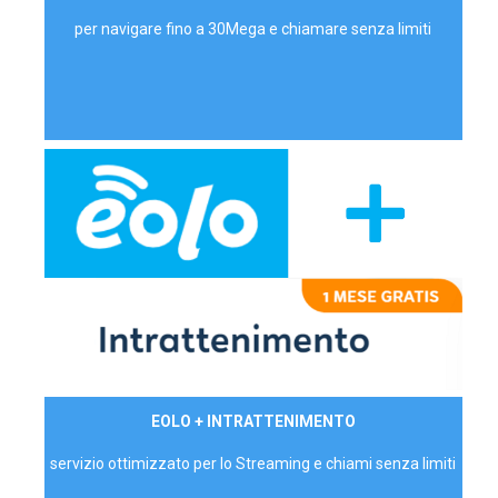
per navigare fino a 30Mega e chiamare senza limiti
29,90€/mese
EOLO + INTRATTENIMENTO
PRIVATI - IVA Inc.
servizio ottimizzato per lo Streaming e chiami senza limiti