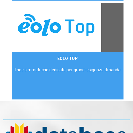
Contattaci
EOLO TOP
AZIENDE
linee simmetriche dedicate per grandi esigenze di banda