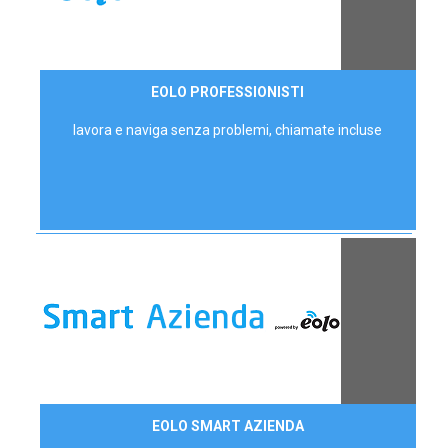
35,00 €/mese
EOLO PROFESSIONISTI
P.IVA - IVA Escl.
lavora e naviga senza problemi, chiamate incluse
Contattaci
EOLO SMART AZIENDA
AZIENDE