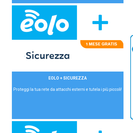
29,90€/mese
EOLO + SICUREZZA
P.IVA - IVA Inc.
Proteggi la tua rete da attacchi esterni e tutela i più piccoli!