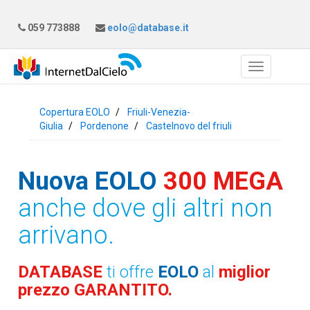
059 773888
eolo@database.it
Copertura EOLO
Friuli-Venezia-
Giulia
Pordenone
Castelnovo del friuli
Nuova EOLO
300 MEGA
anche dove gli altri non
arrivano.
DATABASE
ti offre
EOLO
al
miglior
prezzo GARANTITO.