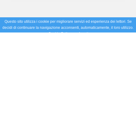
Questo sito utilizza i cookie per migliorare servizi ed esperienza dei lettori. Se
decidi di continuare la navigazione acconsenti, automaticamente, il loro utilizzo.
Cookie Policy
Accetto