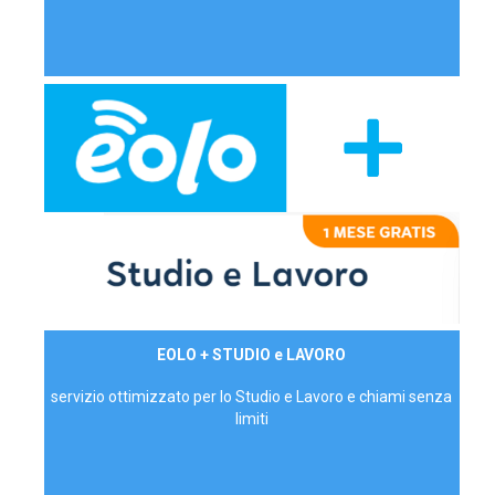
29,90€/mese
EOLO + STUDIO e LAVORO
P.IVA - IVA Inc.
servizio ottimizzato per lo Studio e Lavoro e chiami senza
limiti