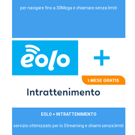
per navigare fino a 30Mega e chiamare senza limiti
29,90€/mese
EOLO + INTRATTENIMENTO
PRIVATI - IVA Inc.
servizio ottimizzato per lo Streaming e chiami senza limiti