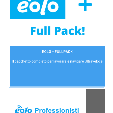
34,90 €/mese
EOLO + FULLPACK
P.IVA - IVA Inc.
Il pacchetto completo per lavorare e navigare Ultraveloce