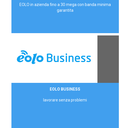
EOLO in azienda fino a 30 mega con banda minima
garantita
Contattaci
EOLO BUSINESS
AZIENDE
lavorare senza problemi