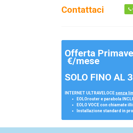
Contattaci
Offerta Primave
€/mese
SOLO FINO AL 3
INTERNET ULTRAVELOCE
senza lim
EOLOrouter e parabola INCL
EOLO VOCE con chiamate illi
Installazione standard in pr