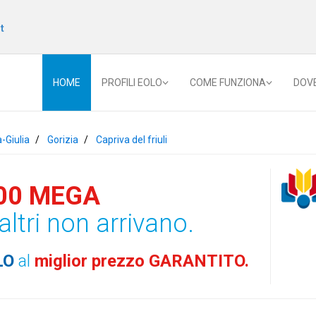
t
HOME
PROFILI EOLO
COME FUNZIONA
DOV
a-Giulia
Gorizia
Capriva del friuli
00 MEGA
altri non arrivano.
LO
al
miglior prezzo GARANTITO.