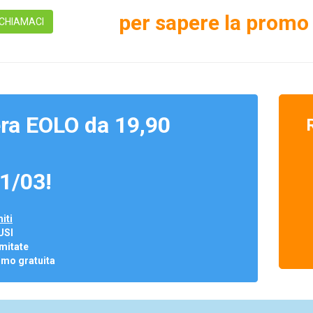
per sapere la promo 
CHIAMACI
ra EOLO da 19,90
1/03!
iti
USI
mitate
omo gratuita