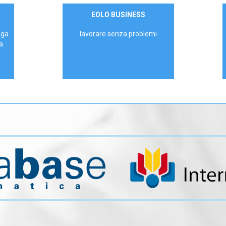
Contattaci
EOLO BUSINESS
AZIENDE
ega
lavorare senza problemi
a