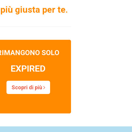
più giusta per te.
RIMANGONO SOLO
EXPIRED
Scopri di più