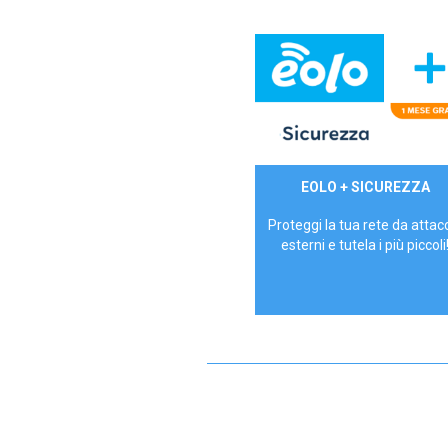
29,90€/mese
EOLO + SICUREZZA
P.IVA - IVA Inc.
Proteggi la tua rete da attac
esterni e tutela i più piccoli