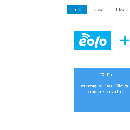
Tutti
Privati
P.Iva
€ 24,90/mese
EOLO +
PRIVATI - IVA Inc.
per navigare fino a 30Mega
chiamare senza limiti