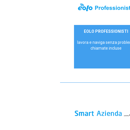
35,00 €/mese
EOLO PROFESSIONISTI
P.IVA - IVA Escl.
lavora e naviga senza proble
chiamate incluse