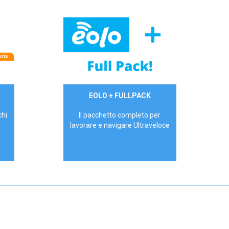
34,90 €/mese
EOLO + FULLPACK
P.IVA - IVA Inc.
chi
Il pacchetto completo per
!
lavorare e navigare Ultraveloce