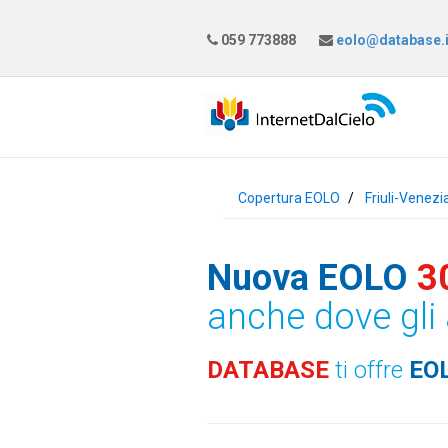
059 773888
eolo@database.i
Copertura EOLO
Friuli-Venezi
Nuova EOLO
3
anche dove gli 
DATABASE
ti offre
EO