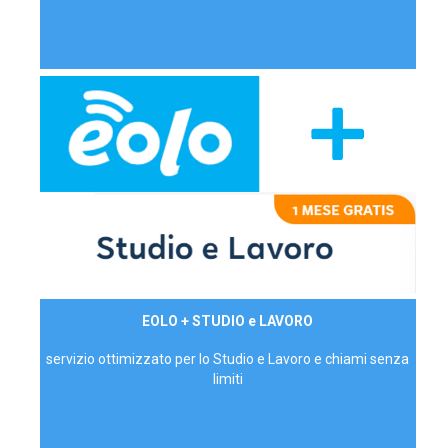
29,90€/mese
EOLO + STUDIO e LAVORO
P.IVA - IVA Inc.
servizio ottimizzato per lo Studio e Lavoro e chiami senza
limiti