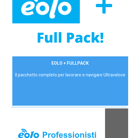
34,90 €/mese
EOLO + FULLPACK
P.IVA - IVA Inc.
Il pacchetto completo per lavorare e navigare Ultraveloce