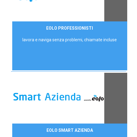
35,00 €/mese
EOLO PROFESSIONISTI
P.IVA - IVA Escl.
lavora e naviga senza problemi, chiamate incluse
Contattaci
EOLO SMART AZIENDA
AZIENDE