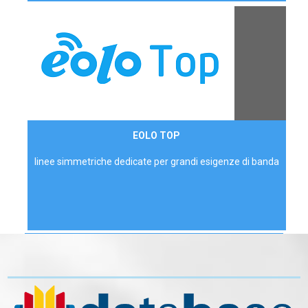
Contattaci
EOLO TOP
AZIENDE
linee simmetriche dedicate per grandi esigenze di banda