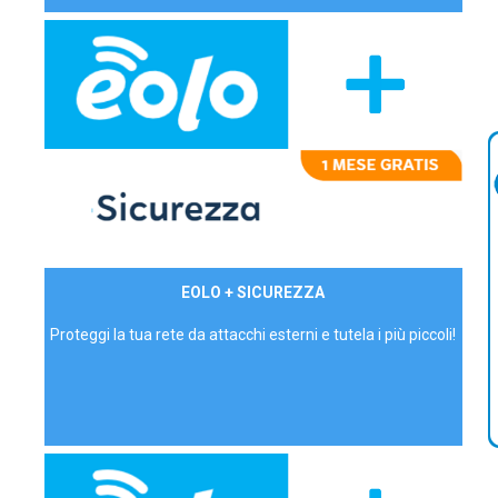
29,90€/mese
EOLO + SICUREZZA
P.IVA - IVA Inc.
Proteggi la tua rete da attacchi esterni e tutela i più piccoli!