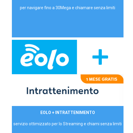
per navigare fino a 30Mega e chiamare senza limiti
29,90€/mese
EOLO + INTRATTENIMENTO
PRIVATI - IVA Inc.
servizio ottimizzato per lo Streaming e chiami senza limiti