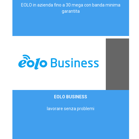
EOLO in azienda fino a 30 mega con banda minima
garantita
Contattaci
EOLO BUSINESS
AZIENDE
lavorare senza problemi