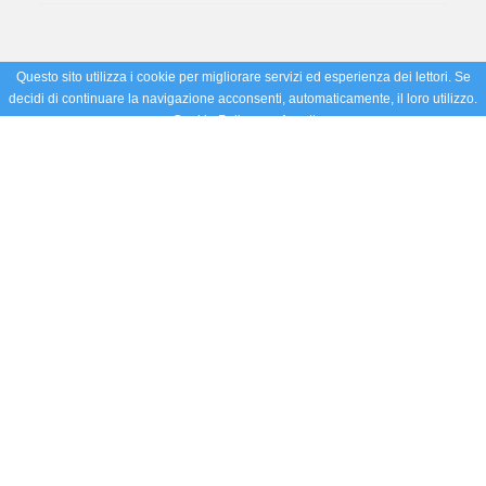
Questo sito utilizza i cookie per migliorare servizi ed esperienza dei lettori. Se
decidi di continuare la navigazione acconsenti, automaticamente, il loro utilizzo.
Cookie Policy
Accetto