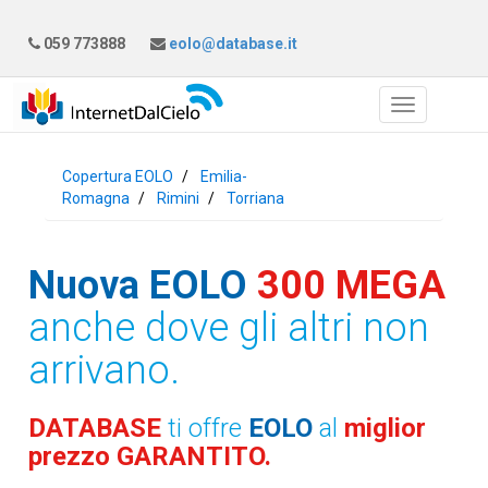
059 773888
eolo@database.it
Copertura EOLO
Emilia-
Romagna
Rimini
Torriana
Nuova EOLO
300 MEGA
anche dove gli altri non
arrivano.
DATABASE
ti offre
EOLO
al
miglior
prezzo GARANTITO.