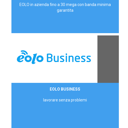
EOLO in azienda fino a 30 mega con banda minima
garantita
Contattaci
EOLO BUSINESS
AZIENDE
lavorare senza problemi