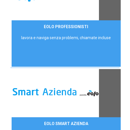
35,00 €/mese
EOLO PROFESSIONISTI
P.IVA - IVA Escl.
lavora e naviga senza problemi, chiamate incluse
Contattaci
EOLO SMART AZIENDA
AZIENDE