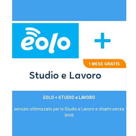
29,90€/mese
EOLO + STUDIO e LAVORO
P.IVA - IVA Inc.
servizio ottimizzato per lo Studio e Lavoro e chiami senza
limiti