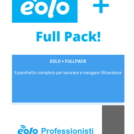
34,90 €/mese
EOLO + FULLPACK
P.IVA - IVA Inc.
Il pacchetto completo per lavorare e navigare Ultraveloce