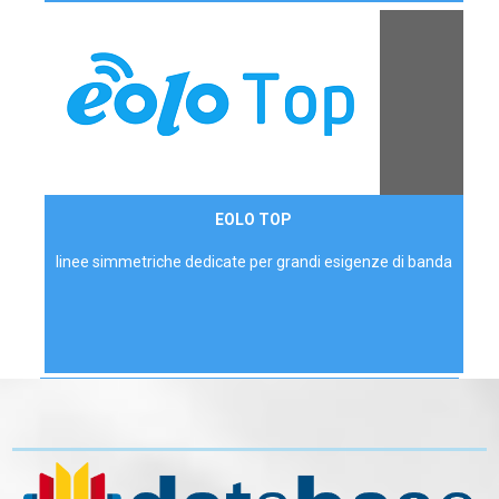
Contattaci
EOLO TOP
AZIENDE
linee simmetriche dedicate per grandi esigenze di banda