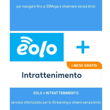
per navigare fino a 30Mega e chiamare senza limiti
29,90€/mese
EOLO + INTRATTENIMENTO
PRIVATI - IVA Inc.
servizio ottimizzato per lo Streaming e chiami senza limiti