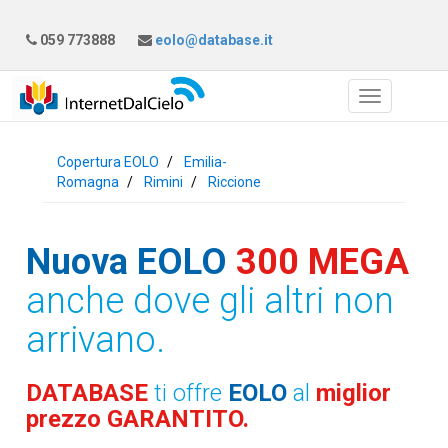
059 773888
eolo@database.it
Copertura EOLO
Emilia-
Romagna
Rimini
Riccione
Nuova EOLO
300 MEGA
anche dove gli altri non
arrivano.
DATABASE
ti offre
EOLO
al
miglior
prezzo GARANTITO.