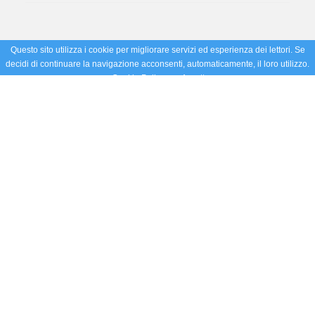
Questo sito utilizza i cookie per migliorare servizi ed esperienza dei lettori. Se
decidi di continuare la navigazione acconsenti, automaticamente, il loro utilizzo.
Cookie Policy
Accetto