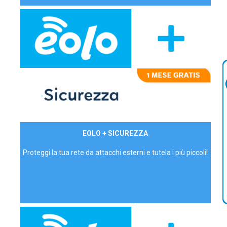
29,90€/mese
EOLO + SICUREZZA
P.IVA - IVA Inc.
Proteggi la tua rete da attacchi esterni e tutela i più piccoli!