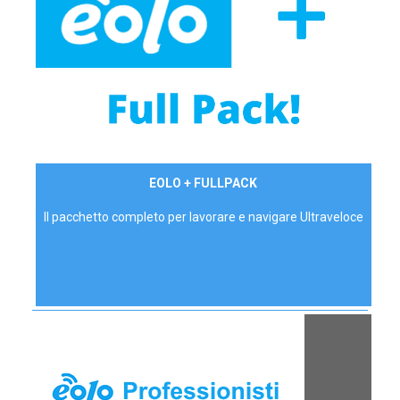
34,90 €/mese
EOLO + FULLPACK
P.IVA - IVA Inc.
Il pacchetto completo per lavorare e navigare Ultraveloce