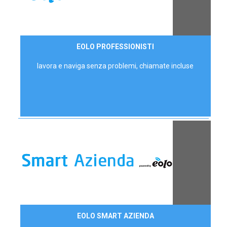
35,00 €/mese
EOLO PROFESSIONISTI
P.IVA - IVA Escl.
lavora e naviga senza problemi, chiamate incluse
Contattaci
EOLO SMART AZIENDA
AZIENDE