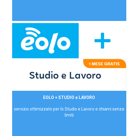
29,90€/mese
EOLO + STUDIO e LAVORO
P.IVA - IVA Inc.
servizio ottimizzato per lo Studio e Lavoro e chiami senza
limiti