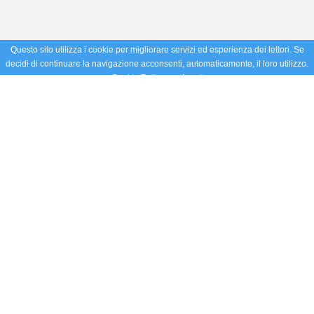
Questo sito utilizza i cookie per migliorare servizi ed esperienza dei lettori. Se
decidi di continuare la navigazione acconsenti, automaticamente, il loro utilizzo.
Cookie Policy
Accetto