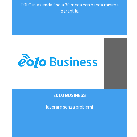
EOLO in azienda fino a 30 mega con banda minima
garantita
Contattaci
EOLO BUSINESS
AZIENDE
lavorare senza problemi