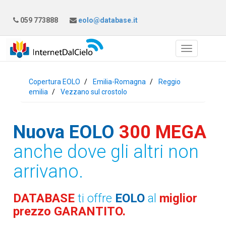
059 773888
eolo@database.it
Copertura EOLO
Emilia-Romagna
Reggio
emilia
Vezzano sul crostolo
Nuova EOLO
300 MEGA
anche dove gli altri non
arrivano.
DATABASE
ti offre
EOLO
al
miglior
prezzo GARANTITO.