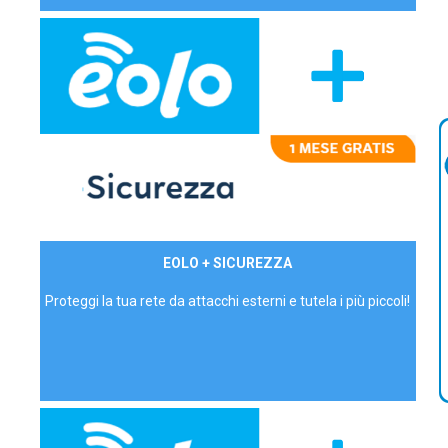
29,90€/mese
EOLO + SICUREZZA
P.IVA - IVA Inc.
Proteggi la tua rete da attacchi esterni e tutela i più piccoli!