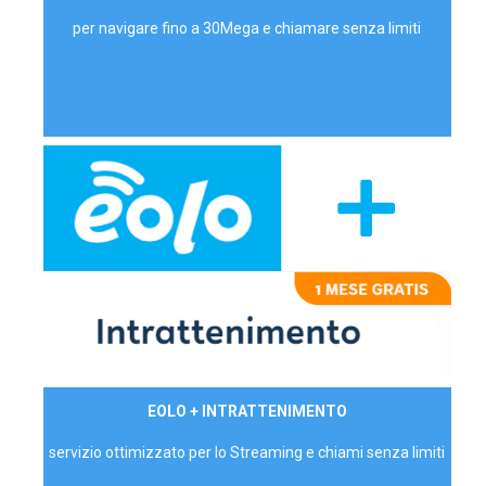
per navigare fino a 30Mega e chiamare senza limiti
29,90€/mese
EOLO + INTRATTENIMENTO
PRIVATI - IVA Inc.
servizio ottimizzato per lo Streaming e chiami senza limiti