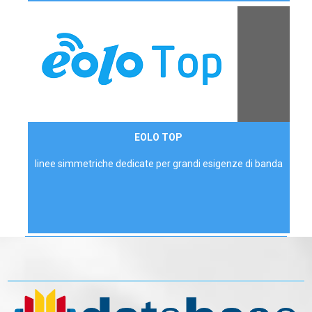
Contattaci
EOLO TOP
AZIENDE
linee simmetriche dedicate per grandi esigenze di banda