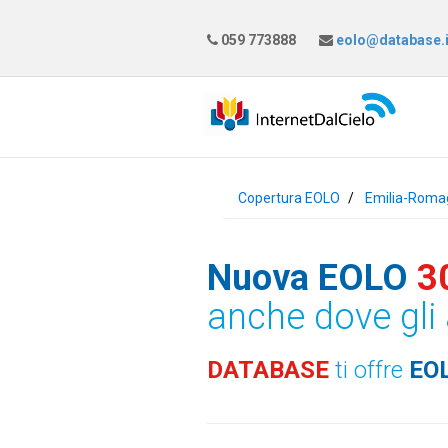
059 773888
eolo@database.i
Copertura EOLO
Emilia-Roma
Nuova EOLO
3
anche dove gli 
DATABASE
ti offre
EO