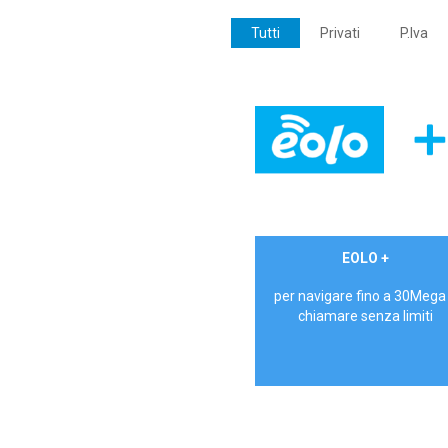
Tutti
Privati
P.Iva
€ 24,90/mese
EOLO +
PRIVATI - IVA Inc.
per navigare fino a 30Mega
chiamare senza limiti