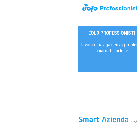
35,00 €/mese
EOLO PROFESSIONISTI
P.IVA - IVA Escl.
lavora e naviga senza proble
chiamate incluse