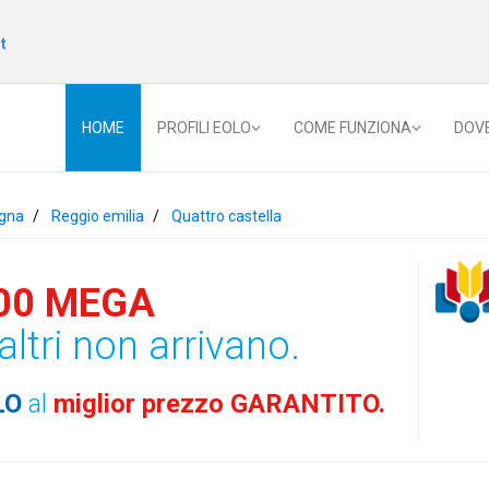
t
HOME
PROFILI EOLO
COME FUNZIONA
DOV
gna
Reggio emilia
Quattro castella
00 MEGA
altri non arrivano.
LO
al
miglior prezzo GARANTITO.