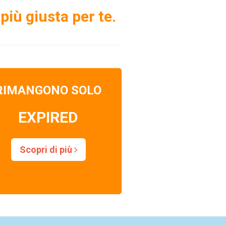
più giusta per te.
RIMANGONO SOLO
EXPIRED
Scopri di più