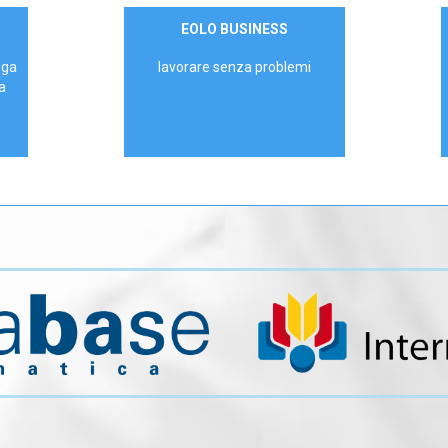
Contattaci
EOLO BUSINESS
AZIENDE
ega
lavorare senza problemi
a