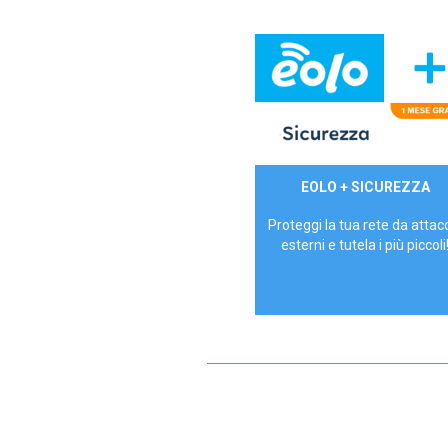
29,90€/mese
EOLO + SICUREZZA
P.IVA - IVA Inc.
Proteggi la tua rete da attac
esterni e tutela i più piccoli