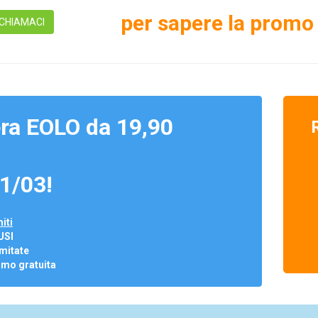
per sapere la promo 
CHIAMACI
ra EOLO da 19,90
1/03!
iti
USI
mitate
omo gratuita