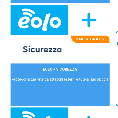
29,90€/mese
EOLO + SICUREZZA
P.IVA - IVA Inc.
Proteggi la tua rete da attacchi esterni e tutela i più piccoli!