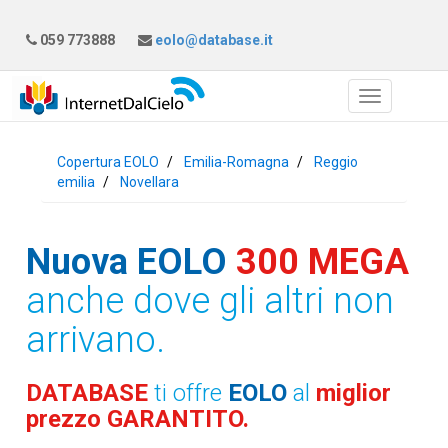
059 773888
eolo@database.it
Copertura EOLO
Emilia-Romagna
Reggio
emilia
Novellara
Nuova EOLO
300 MEGA
anche dove gli altri non
arrivano.
DATABASE
ti offre
EOLO
al
miglior
prezzo GARANTITO.