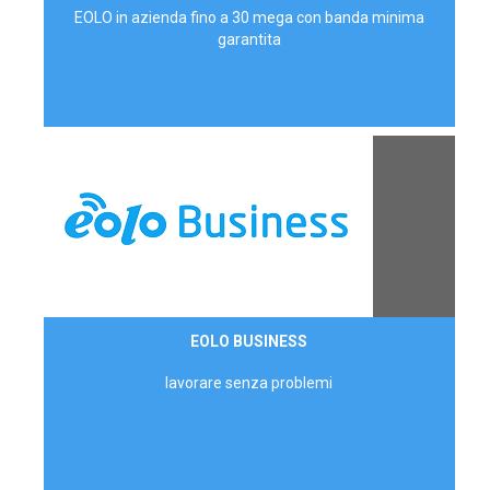
EOLO in azienda fino a 30 mega con banda minima
garantita
Contattaci
EOLO BUSINESS
AZIENDE
lavorare senza problemi