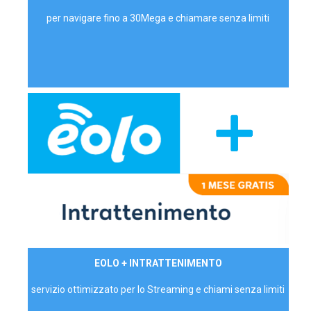
per navigare fino a 30Mega e chiamare senza limiti
29,90€/mese
EOLO + INTRATTENIMENTO
PRIVATI - IVA Inc.
servizio ottimizzato per lo Streaming e chiami senza limiti