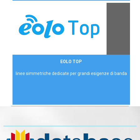
Contattaci
EOLO TOP
AZIENDE
linee simmetriche dedicate per grandi esigenze di banda