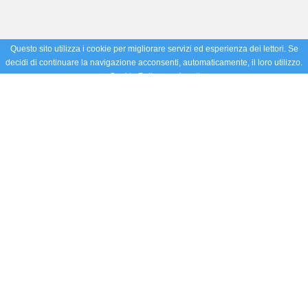
Questo sito utilizza i cookie per migliorare servizi ed esperienza dei lettori. Se
decidi di continuare la navigazione acconsenti, automaticamente, il loro utilizzo.
Cookie Policy
Accetto