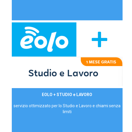
29,90€/mese
EOLO + STUDIO e LAVORO
P.IVA - IVA Inc.
servizio ottimizzato per lo Studio e Lavoro e chiami senza
limiti