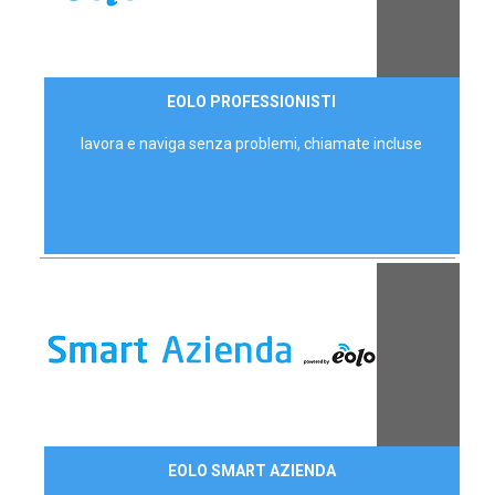
35,00 €/mese
EOLO PROFESSIONISTI
P.IVA - IVA Escl.
lavora e naviga senza problemi, chiamate incluse
Contattaci
EOLO SMART AZIENDA
AZIENDE