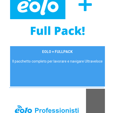
34,90 €/mese
EOLO + FULLPACK
P.IVA - IVA Inc.
Il pacchetto completo per lavorare e navigare Ultraveloce