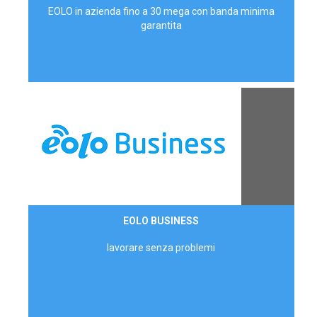
EOLO in azienda fino a 30 mega con banda minima
garantita
Contattaci
EOLO BUSINESS
AZIENDE
lavorare senza problemi