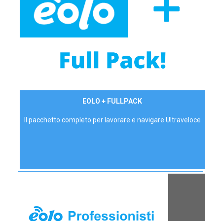
34,90 €/mese
EOLO + FULLPACK
P.IVA - IVA Inc.
Il pacchetto completo per lavorare e navigare Ultraveloce