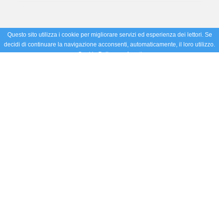
Questo sito utilizza i cookie per migliorare servizi ed esperienza dei lettori. Se
decidi di continuare la navigazione acconsenti, automaticamente, il loro utilizzo.
Cookie Policy
Accetto