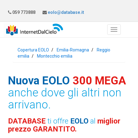
059 773888
eolo@database.it
Copertura EOLO
Emilia-Romagna
Reggio
emilia
Montecchio emilia
Nuova EOLO
300 MEGA
anche dove gli altri non
arrivano.
DATABASE
ti offre
EOLO
al
miglior
prezzo GARANTITO.