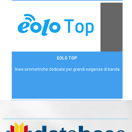
Contattaci
EOLO TOP
AZIENDE
linee simmetriche dedicate per grandi esigenze di banda