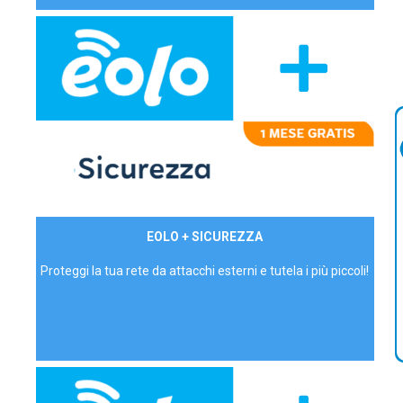
29,90€/mese
EOLO + SICUREZZA
P.IVA - IVA Inc.
Proteggi la tua rete da attacchi esterni e tutela i più piccoli!