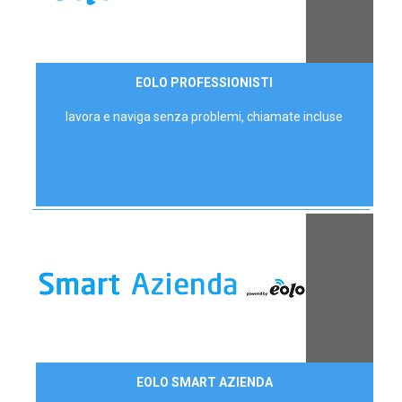
35,00 €/mese
EOLO PROFESSIONISTI
P.IVA - IVA Escl.
lavora e naviga senza problemi, chiamate incluse
Contattaci
EOLO SMART AZIENDA
AZIENDE