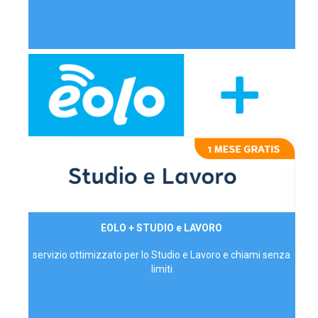
29,90€/mese
EOLO + STUDIO e LAVORO
P.IVA - IVA Inc.
servizio ottimizzato per lo Studio e Lavoro e chiami senza
limiti