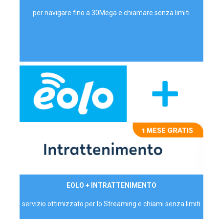
per navigare fino a 30Mega e chiamare senza limiti
29,90€/mese
EOLO + INTRATTENIMENTO
PRIVATI - IVA Inc.
servizio ottimizzato per lo Streaming e chiami senza limiti