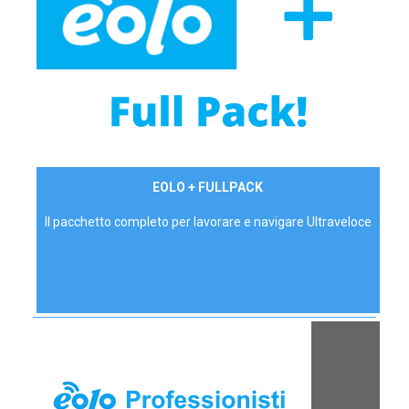
34,90 €/mese
EOLO + FULLPACK
P.IVA - IVA Inc.
Il pacchetto completo per lavorare e navigare Ultraveloce