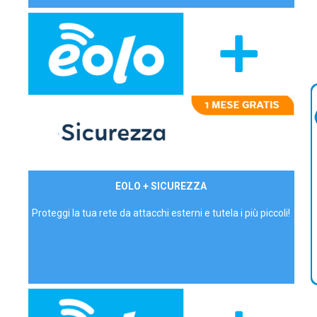
29,90€/mese
EOLO + SICUREZZA
P.IVA - IVA Inc.
Proteggi la tua rete da attacchi esterni e tutela i più piccoli!