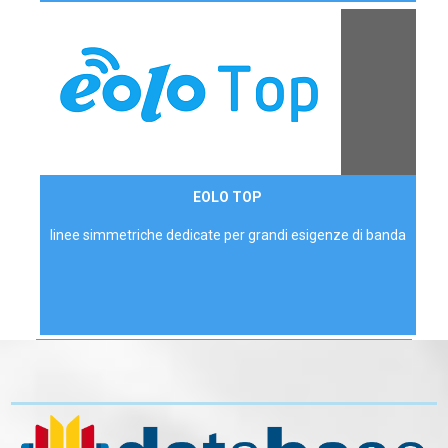
Contattaci
EOLO TOP
AZIENDE
linee simmetriche dedicate per grandi esigenze di banda