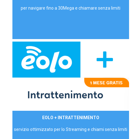
per navigare fino a 30Mega e chiamare senza limiti
29,90€/mese
EOLO + INTRATTENIMENTO
PRIVATI - IVA Inc.
servizio ottimizzato per lo Streaming e chiami senza limiti