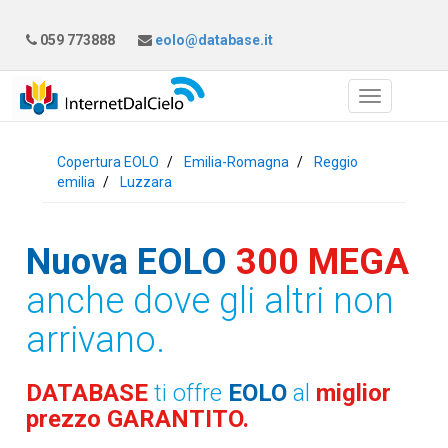
059 773888
eolo@database.it
Copertura EOLO
Emilia-Romagna
Reggio
emilia
Luzzara
Nuova EOLO
300 MEGA
anche dove gli altri non
arrivano.
DATABASE
ti offre
EOLO
al
miglior
prezzo GARANTITO.