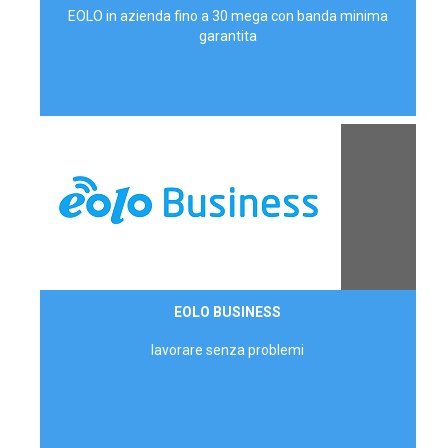
EOLO in azienda fino a 30 mega con banda minima
garantita
Contattaci
EOLO BUSINESS
AZIENDE
lavorare senza problemi