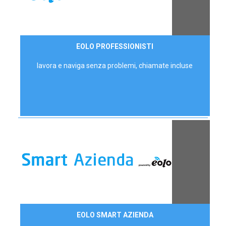
35,00 €/mese
EOLO PROFESSIONISTI
P.IVA - IVA Escl.
lavora e naviga senza problemi, chiamate incluse
Contattaci
EOLO SMART AZIENDA
AZIENDE