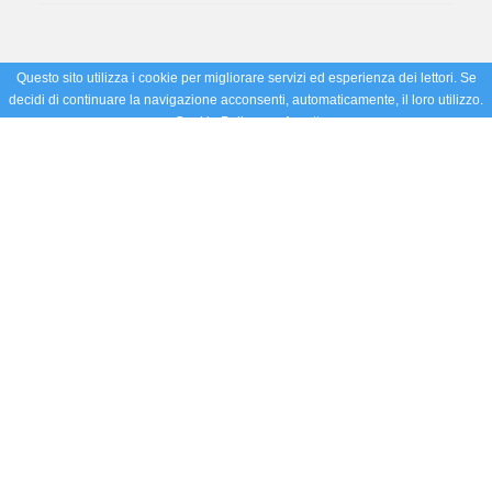
Questo sito utilizza i cookie per migliorare servizi ed esperienza dei lettori. Se
decidi di continuare la navigazione acconsenti, automaticamente, il loro utilizzo.
Cookie Policy
Accetto