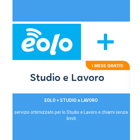
29,90€/mese
EOLO + STUDIO e LAVORO
P.IVA - IVA Inc.
servizio ottimizzato per lo Studio e Lavoro e chiami senza
limiti